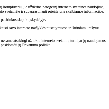
tų kompiuterių, jie užtikrina patogesnį interneto svetainės naudojimą,
to svetainėje ir supaprastinanti prieigą prie skelbiamos informacijos.
os pasirinkus slapukų skydelyje.
isti savo interneto naršyklės nustatymuose ir ištrindami įrašytus
 nesame atsakingi už tokių interneto svetainių turinį ar jų naudojamus
i pasidomėti jų Privatumo politika.