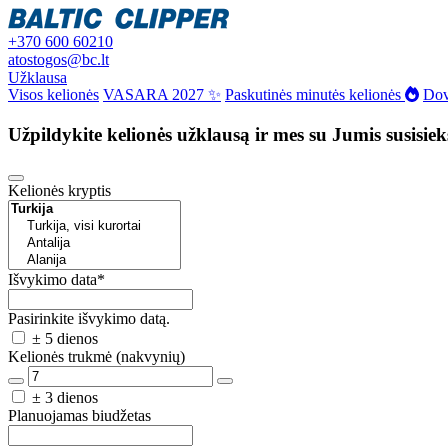
+370 600 60210
atostogos@bc.lt
Užklausa
Visos kelionės
VASARA 2027 ✨
Paskutinės minutės kelionės
Dov
Užpildykite kelionės užklausą ir mes su Jumis susisie
Kelionės kryptis
Išvykimo data
*
Pasirinkite išvykimo datą.
± 5 dienos
Kelionės trukmė (nakvynių)
± 3 dienos
Planuojamas biudžetas