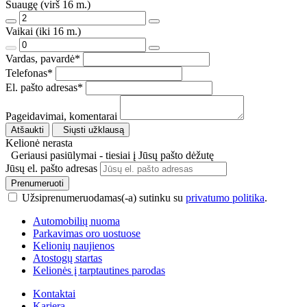
Suaugę (virš 16 m.)
Vaikai (iki 16 m.)
Vardas, pavardė
*
Telefonas
*
El. pašto adresas
*
Pageidavimai, komentarai
Atšaukti
Siųsti užklausą
Kelionė nerasta
Geriausi pasiūlymai - tiesiai į Jūsų pašto dėžutę
Jūsų el. pašto adresas
Prenumeruoti
Užsiprenumeruodamas(-a) sutinku su
privatumo politika
.
Automobilių nuoma
Parkavimas oro uostuose
Kelionių naujienos
Atostogų startas
Kelionės į tarptautines parodas
Kontaktai
Karjera