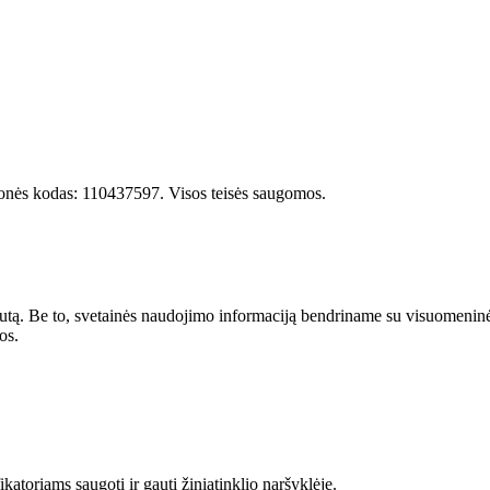
onės kodas: 110437597. Visos teisės saugomos.
utą. Be to, svetainės naudojimo informaciją bendriname su visuomeninės m
os.
atoriams saugoti ir gauti žiniatinklio naršyklėje.