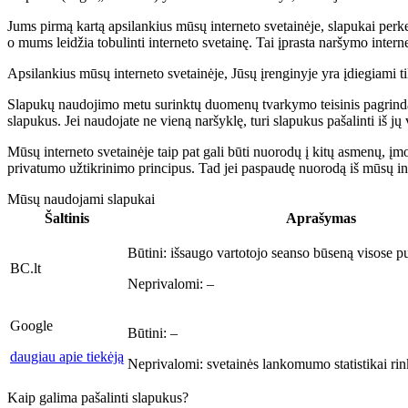
Jums pirmą kartą apsilankius mūsų interneto svetainėje, slapukai perke
o mums leidžia tobulinti interneto svetainę. Tai įprasta naršymo intern
Apsilankius mūsų interneto svetainėje, Jūsų įrenginyje yra įdiegiami tik
Slapukų naudojimo metu surinktų duomenų tvarkymo teisinis pagrindas y
slapukus. Jei naudojate ne vieną naršyklę, turi slapukus pašalinti iš jų 
Mūsų interneto svetainėje taip pat gali būti nuorodų į kitų asmenų, įm
privatumo užtikrinimo principus. Tad jei paspaudę nuorodą iš mūsų inter
Mūsų naudojami slapukai
Šaltinis
Aprašymas
Būtini:
išsaugo vartotojo seanso būseną visose p
BC.lt
Neprivalomi:
–
Google
Būtini:
–
daugiau apie tiekėją
Neprivalomi:
svetainės lankomumo statistikai rink
Kaip galima pašalinti slapukus?