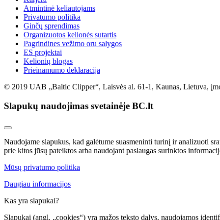
Atmintinė keliautojams
Privatumo politika
Ginčų sprendimas
Organizuotos kelionės sutartis
Pagrindines vežimo oru salygos
ES projektai
Kelionių blogas
Prieinamumo deklaracija
© 2019 UAB „Baltic Clipper“, Laisvės al. 61-1, Kaunas, Lietuva, įm
Slapukų naudojimas svetainėje BC.lt
Naudojame slapukus, kad galėtume suasmeninti turinį ir analizuoti sra
prie kitos jūsų pateiktos arba naudojant paslaugas surinktos informacij
Mūsų privatumo politika
Daugiau informacijos
Kas yra slapukai?
Slapukai (angl. „cookies“) yra mažos teksto dalys, naudojamos identifik