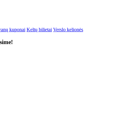
anų kuponai
Keltų bilietai
Verslo kelionės
ksime!