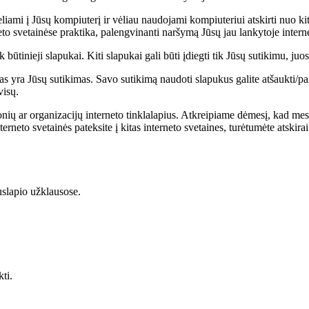
liami į Jūsų kompiuterį ir vėliau naudojami kompiuteriui atskirti nuo ki
eto svetainėse praktika, palengvinanti naršymą Jūsų jau lankytoje interne
 būtinieji slapukai. Kiti slapukai gali būti įdiegti tik Jūsų sutikimu, ju
ra Jūsų sutikimas. Savo sutikimą naudoti slapukus galite atšaukti/pake
visų.
onių ar organizacijų interneto tinklalapius. Atkreipiame dėmesį, kad mes
neto svetainės pateksite į kitas interneto svetaines, turėtumėte atskira
uslapio užklausose.
ti.