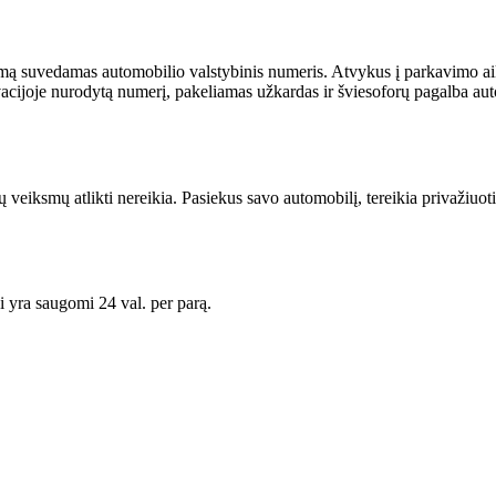
emą suvedamas automobilio valstybinis numeris. Atvykus į parkavimo aikš
vacijoje nurodytą numerį, pakeliamas užkardas ir šviesoforų pagalba auto
ų veiksmų atlikti nereikia. Pasiekus savo automobilį, tereikia privažiuot
i yra saugomi 24 val. per parą.