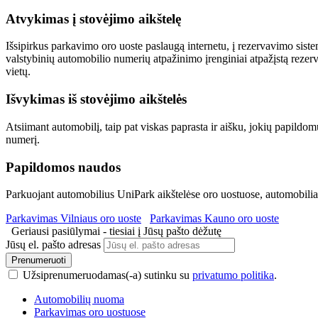
Atvykimas į stovėjimo aikštelę
Išsipirkus parkavimo oro uoste paslaugą internetu, į rezervavimo sist
valstybinių automobilio numerių atpažinimo įrenginiai atpažįstą rezer
vietų.
Išvykimas iš stovėjimo aikštelės
Atsiimant automobilį, taip pat viskas paprasta ir aišku, jokių papildom
numerį.
Papildomos naudos
Parkuojant automobilius UniPark aikštelėse oro uostuose, automobilia
Parkavimas Vilniaus oro uoste
Parkavimas Kauno oro uoste
Geriausi pasiūlymai - tiesiai į Jūsų pašto dėžutę
Jūsų el. pašto adresas
Prenumeruoti
Užsiprenumeruodamas(-a) sutinku su
privatumo politika
.
Automobilių nuoma
Parkavimas oro uostuose