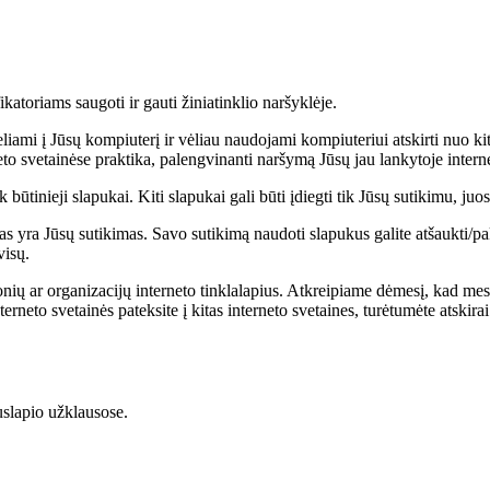
atoriams saugoti ir gauti žiniatinklio naršyklėje.
liami į Jūsų kompiuterį ir vėliau naudojami kompiuteriui atskirti nuo ki
eto svetainėse praktika, palengvinanti naršymą Jūsų jau lankytoje interne
 būtinieji slapukai. Kiti slapukai gali būti įdiegti tik Jūsų sutikimu, ju
ra Jūsų sutikimas. Savo sutikimą naudoti slapukus galite atšaukti/pake
visų.
onių ar organizacijų interneto tinklalapius. Atkreipiame dėmesį, kad mes
neto svetainės pateksite į kitas interneto svetaines, turėtumėte atskira
uslapio užklausose.