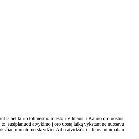
ant iš bet kurio tolimesnio miesto į Vilniaus ir Kauno oro uostus
 to, susiplanuoti atvykimo į oro uostą laiką vykstant ne nuosavu
ai anksčiau numatomo skrydžio. Arba atvirkščiai – likus minimaliam