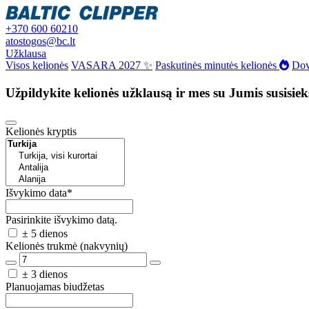
+370 600 60210
atostogos@bc.lt
Užklausa
Visos kelionės
VASARA 2027 ✨
Paskutinės minutės kelionės
Dov
Užpildykite kelionės užklausą ir mes su Jumis susisie
Kelionės kryptis
Išvykimo data
*
Pasirinkite išvykimo datą.
± 5 dienos
Kelionės trukmė (nakvynių)
± 3 dienos
Planuojamas biudžetas