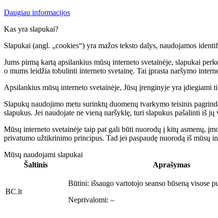
Daugiau informacijos
Kas yra slapukai?
Slapukai (angl. „cookies“) yra mažos teksto dalys, naudojamos identifik
Jums pirmą kartą apsilankius mūsų interneto svetainėje, slapukai perke
o mums leidžia tobulinti interneto svetainę. Tai įprasta naršymo intern
Apsilankius mūsų interneto svetainėje, Jūsų įrenginyje yra įdiegiami tik
Slapukų naudojimo metu surinktų duomenų tvarkymo teisinis pagrindas y
slapukus. Jei naudojate ne vieną naršyklę, turi slapukus pašalinti iš jų 
Mūsų interneto svetainėje taip pat gali būti nuorodų į kitų asmenų, įm
privatumo užtikrinimo principus. Tad jei paspaudę nuorodą iš mūsų inter
Mūsų naudojami slapukai
Šaltinis
Aprašymas
Būtini:
išsaugo vartotojo seanso būseną visose p
BC.lt
Neprivalomi:
–