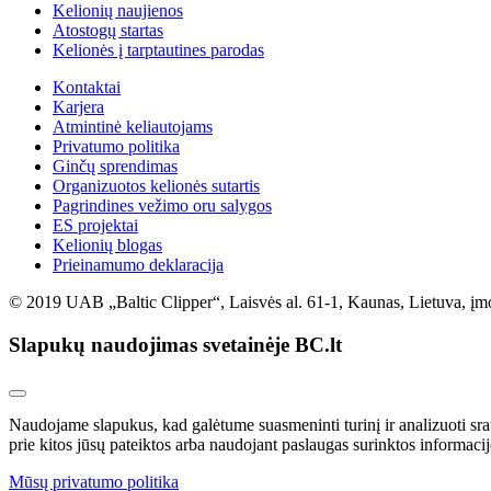
Kelionių naujienos
Atostogų startas
Kelionės į tarptautines parodas
Kontaktai
Karjera
Atmintinė keliautojams
Privatumo politika
Ginčų sprendimas
Organizuotos kelionės sutartis
Pagrindines vežimo oru salygos
ES projektai
Kelionių blogas
Prieinamumo deklaracija
© 2019 UAB „Baltic Clipper“, Laisvės al. 61-1, Kaunas, Lietuva, įm
Slapukų naudojimas svetainėje BC.lt
Naudojame slapukus, kad galėtume suasmeninti turinį ir analizuoti sra
prie kitos jūsų pateiktos arba naudojant paslaugas surinktos informacij
Mūsų privatumo politika