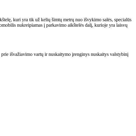
telę, kuri yra tik už kelių šimtų metrų nuo išvykimo salės, specialūs
mobilis nukreipiamas į parkavimo aikštelės dalį, kurioje yra laisvų
i prie išvažiavimo vartų ir nuskaitymo įrenginys nuskaitys valstybinį