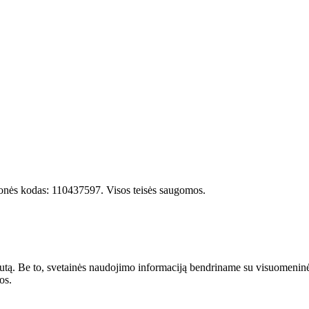
onės kodas: 110437597. Visos teisės saugomos.
utą. Be to, svetainės naudojimo informaciją bendriname su visuomeninės m
os.