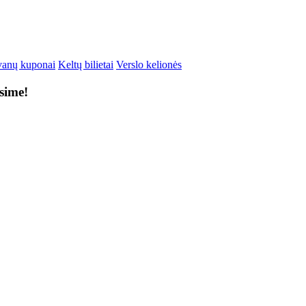
anų kuponai
Keltų bilietai
Verslo kelionės
ksime!