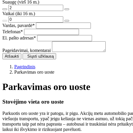
Suaugę (virš 16 m.)
Vaikai (iki 16 m.)
Vardas, pavardė
*
Telefonas
*
El. pašto adresas
*
Pageidavimai, komentarai
Atšaukti
Siųsti užklausą
Pagrindinis
Parkavimas oro uoste
Parkavimas oro uoste
Stovėjimo vieta oro uoste
Parkuotis oro uoste yra ir patogu, ir pigu. Akcijų metu automobilio par
viešuoju transportu, ypač jeigu keliauja ne vienas asmuo, už tokią pač
transportu taip pat nėra paprasta – autobusai ir traukiniai nėra pritai
laikui iki išvykimo ir rizikuojant pavėluoti.