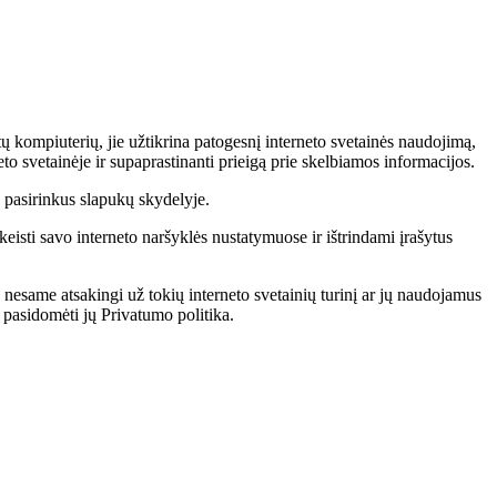
tų kompiuterių, jie užtikrina patogesnį interneto svetainės naudojimą,
to svetainėje ir supaprastinanti prieigą prie skelbiamos informacijos.
os pasirinkus slapukų skydelyje.
isti savo interneto naršyklės nustatymuose ir ištrindami įrašytus
 nesame atsakingi už tokių interneto svetainių turinį ar jų naudojamus
i pasidomėti jų Privatumo politika.