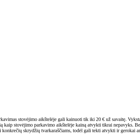
kavimas stovėjimo aikštelėje gali kainuoti tik iki 20 € už savaitę. Vykst
ią kaip stovėjimo parkavimo aikštelėje kainą atvykti tikrai nepavyks. Be
kyti konkrečių skrydžių tvarkaraščiams, todėl gali tekti atvykti ir gerok