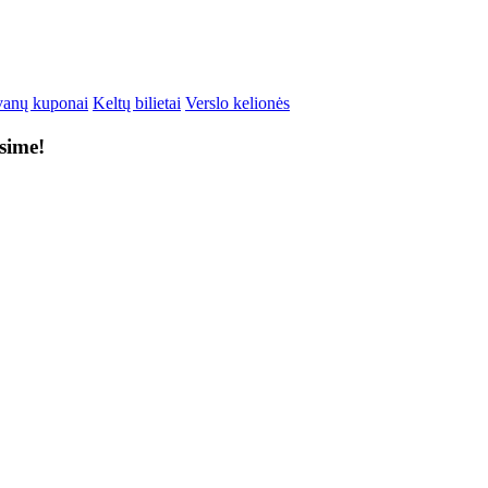
anų kuponai
Keltų bilietai
Verslo kelionės
ksime!