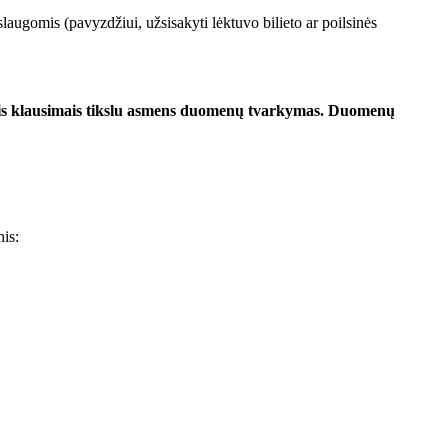
laugomis (pavyzdžiui, užsisakyti lėktuvo bilieto ar poilsinės
itais klausimais tikslu asmens duomenų tvarkymas. Duomenų
is: