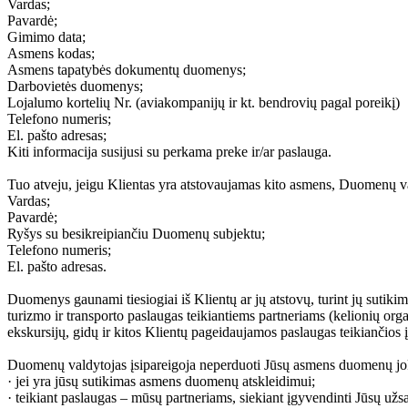
Vardas;
Pavardė;
Gimimo data;
Asmens kodas;
Asmens tapatybės dokumentų duomenys;
Darbovietės duomenys;
Lojalumo kortelių Nr. (aviakompanijų ir kt. bendrovių pagal poreikį)
Telefono numeris;
El. pašto adresas;
Kiti informacija susijusi su perkama preke ir/ar paslauga.
Tuo atveju, jeigu Klientas yra atstovaujamas kito asmens, Duomenų v
Vardas;
Pavardė;
Ryšys su besikreipiančiu Duomenų subjektu;
Telefono numeris;
El. pašto adresas.
Duomenys gaunami tiesiogiai iš Klientų ar jų atstovų, turint jų sutiki
turizmo ir transporto paslaugas teikiantiems partneriams (kelionių org
ekskursijų, gidų ir kitos Klientų pageidaujamos paslaugas teikiančios 
Duomenų valdytojas įsipareigoja neperduoti Jūsų asmens duomenų joki
· jei yra jūsų sutikimas asmens duomenų atskleidimui;
· teikiant paslaugas – mūsų partneriams, siekiant įgyvendinti Jūsų užs