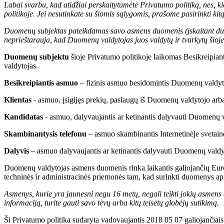
Labai svarbu, kad atidžiai perskaitytumėte Privatumo politiką, nes, 
politikoje. Jei nesutinkate su šiomis sąlygomis, prašome pasirinkti kitą
Duomenų subjektas pateikdamas savo asmens duomenis (įskaitant duomen
neprieštarauja, kad Duomenų valdytojas juos valdytų ir tvarkytų šioje
Duomenų subjektu
šioje Privatumo politikoje laikomas Besikreipia
valdytojas.
Besikreipiantis asmuo
– fizinis asmuo besidomintis Duomenų valdytoj
Klientas
- asmuo, įsigijęs prekių, paslaugų iš Duomenų valdytojo arba
Kandidatas
- asmuo, dalyvaujantis ar ketinantis dalyvauti Duomenų 
Skambinantysis telefonu
– asmuo skambinantis Internetinėje svetainė
Dalyvis
– asmuo dalyvaujantis ar ketinantis dalyvauti Duomenų valdy
Duomenų valdytojas asmens duomenis rinka laikantis galiojančių Euro
techninės ir administracinės priemonės tam, kad surinkti duomenys 
Asmenys, kurie yra jaunesni negu 16 metų, negali teikti jokių asmen
informaciją, turite gauti savo tėvų arba kitų teisėtų globėjų sutikimą.
Ši Privatumo politika sudaryta vadovaujantis 2018 05 07 galiojančiai