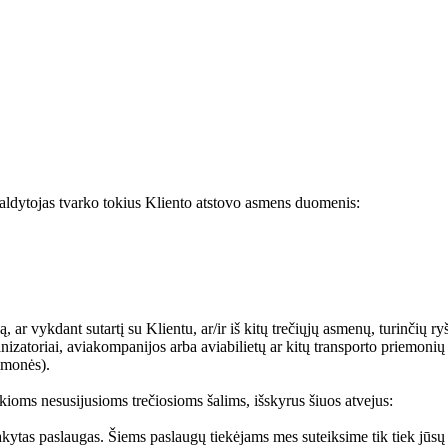
aldytojas tvarko tokius Kliento atstovo asmens duomenis:
mą, ar vykdant sutartį su Klientu, ar/ir iš kitų trečiųjų asmenų, turinč
anizatoriai, aviakompanijos arba aviabilietų ar kitų transporto priemoni
įmonės).
oms nesusijusioms trečiosioms šalims, išskyrus šiuos atvejus:
akytas paslaugas. Šiems paslaugų tiekėjams mes suteiksime tik tiek jūsų 