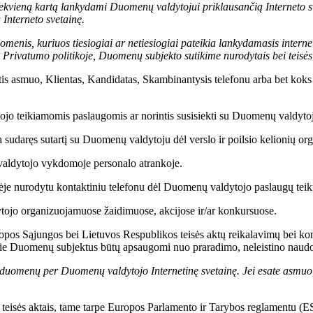
kiekvieną kartą lankydami Duomenų valdytojui priklausančią Interneto s
 Interneto svetainę.
is, kuriuos tiesiogiai ar netiesiogiai pateikia lankydamasis internet
 Privatumo politikoje, Duomenų subjekto sutikime nurodytais bei teisės a
ntis asmuo, Klientas, Kandidatas, Skambinantysis telefonu arba bet ko
o teikiamomis paslaugomis ar norintis susisiekti su Duomenų valdytoju
 sudaręs sutartį su Duomenų valdytoju dėl verslo ir poilsio kelionių o
valdytojo vykdomoje personalo atrankoje.
je nurodytu kontaktiniu telefonu dėl Duomenų valdytojo paslaugų teikim
tojo organizuojamuose žaidimuose, akcijose ir/ar konkursuose.
pos Sąjungos bei Lietuvos Respublikos teisės aktų reikalavimų bei kon
apie Duomenų subjektus būtų apsaugomi nuo praradimo, neleistino naudo
s duomenų per Duomenų valdytojo Internetinę svetainę. Jei esate asmuo
s teisės aktais, tame tarpe Europos Parlamento ir Tarybos reglamentu (