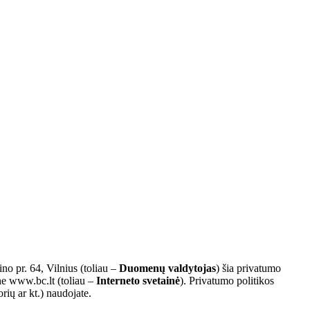
o pr. 64, Vilnius (toliau –
Duomenų valdytojas
) šia privatumo
e www.bc.lt (toliau –
Interneto svetainė
). Privatumo politikos
rių ar kt.) naudojate.