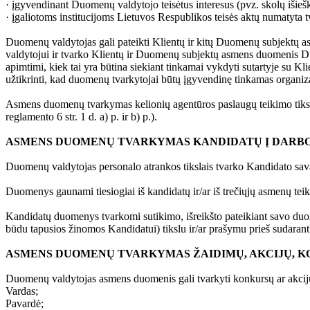
· įgyvendinant Duomenų valdytojo teisėtus interesus (pvz. skolų išieš
· įgaliotoms institucijoms Lietuvos Respublikos teisės aktų numatyta t
Duomenų valdytojas gali pateikti Klientų ir kitų Duomenų subjektų 
valdytojui ir tvarko Klientų ir Duomenų subjektų asmens duomenis D
apimtimi, kiek tai yra būtina siekiant tinkamai vykdyti sutartyje su
užtikrinti, kad duomenų tvarkytojai būtų įgyvendinę tinkamas organiz
Asmens duomenų tvarkymas kelionių agentūros paslaugų teikimo tiks
reglamento 6 str. 1 d. a) p. ir b) p.).
ASMENS DUOMENŲ TVARKYMAS KANDIDATŲ Į DARBO 
Duomenų valdytojas personalo atrankos tikslais tvarko Kandidato sa
Duomenys gaunami tiesiogiai iš kandidatų ir/ar iš trečiųjų asmenų te
Kandidatų duomenys tvarkomi sutikimo, išreikšto pateikiant savo duom
būdu tapusios žinomos Kandidatui) tikslu ir/ar prašymu prieš sudarant 
ASMENS DUOMENŲ TVARKYMAS ŽAIDIMŲ, AKCIJŲ, K
Duomenų valdytojas asmens duomenis gali tvarkyti konkursų ar akcij
Vardas;
Pavardė;