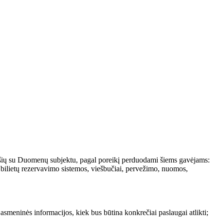
ių ryšių su Duomenų subjektu, pagal poreikį perduodami šiems gavėjams:
ų bilietų rezervavimo sistemos, viešbučiai, pervežimo, nuomos,
asmeninės informacijos, kiek bus būtina konkrečiai paslaugai atlikti;