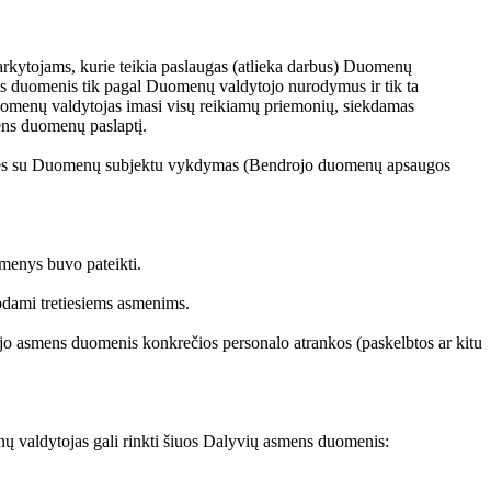
rkytojams, kurie teikia paslaugas (atlieka darbus) Duomenų
ns duomenis tik pagal Duomenų valdytojo nurodymus ir tik ta
 Duomenų valdytojas imasi visų reikiamų priemonių, siekdamas
ens duomenų paslaptį.
arties su Duomenų subjektu vykdymas (Bendrojo duomenų apsaugos
omenys buvo pateikti.
uodami tretiesiems asmenims.
 jo asmens duomenis konkrečios personalo atrankos (paskelbtos ar kitu
 valdytojas gali rinkti šiuos Dalyvių asmens duomenis: