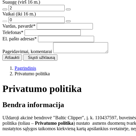
Suaugę (virš 16 m.)
Vaikai (iki 16 m.)
Vardas, pavardė
*
Telefonas
*
El. pašto adresas
*
Pageidavimai, komentarai
Atšaukti
Siųsti užklausą
Pagrindinis
Privatumo politika
Privatumo politika
Bendra informacija
Uždaroji akcinė bendrovė "Baltic Clipper", į. k. 110437597, buveinės
politika (toliau –
Privatumo politika
) nustato asmens duomenų tvark
nustatytos sąlygos taikomos kiekvieną kartą apsilankius svetainėje, nepa