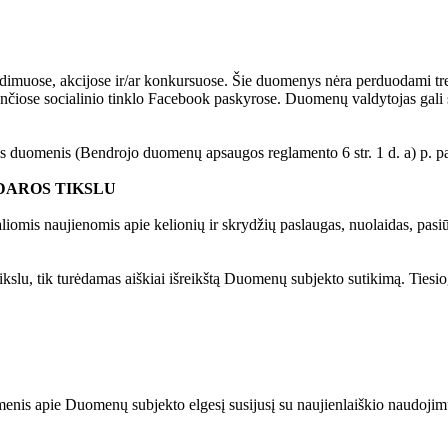
imuose, akcijose ir/ar konkursuose. Šie duomenys nėra perduodami tre
nčiose socialinio tinklo Facebook paskyrose. Duomenų valdytojas gali sk
s duomenis (Bendrojo duomenų apsaugos reglamento 6 str. 1 d. a) p. p
DAROS TIKSLU
aliomis naujienomis apie kelionių ir skrydžių paslaugas, nuolaidas, pas
slu, tik turėdamas aiškiai išreikštą Duomenų subjekto sutikimą. Tiesio
omenis apie Duomenų subjekto elgesį susijusį su naujienlaiškio naudojimu 