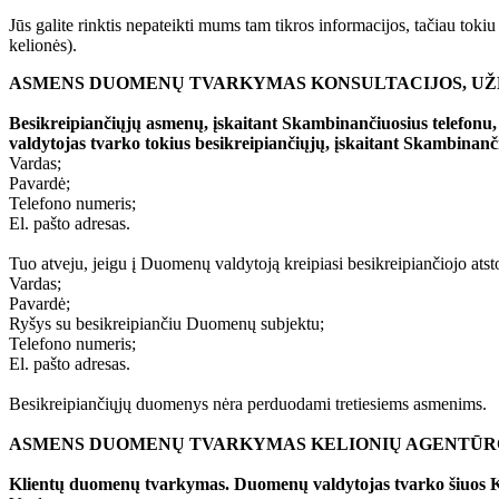
Jūs galite rinktis nepateikti mums tam tikros informacijos, tačiau tok
kelionės).
ASMENS DUOMENŲ TVARKYMAS KONSULTACIJOS, UŽ
Besikreipiančiųjų asmenų, įskaitant Skambinančiuosius telefonu
valdytojas tvarko tokius besikreipiančiųjų, įskaitant Skambinan
Vardas;
Pavardė;
Telefono numeris;
El. pašto adresas.
Tuo atveju, jeigu į Duomenų valdytoją kreipiasi besikreipiančiojo at
Vardas;
Pavardė;
Ryšys su besikreipiančiu Duomenų subjektu;
Telefono numeris;
El. pašto adresas.
Besikreipiančiųjų duomenys nėra perduodami tretiesiems asmenims.
ASMENS DUOMENŲ TVARKYMAS KELIONIŲ AGENTŪRO
Klientų duomenų tvarkymas. Duomenų valdytojas tvarko šiuos K