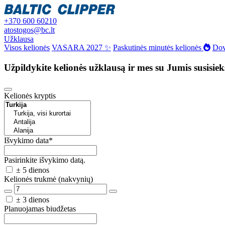
+370 600 60210
atostogos@bc.lt
Užklausa
Visos kelionės
VASARA 2027 ✨
Paskutinės minutės kelionės
Dov
Užpildykite kelionės užklausą ir mes su Jumis susisie
Kelionės kryptis
Išvykimo data
*
Pasirinkite išvykimo datą.
± 5 dienos
Kelionės trukmė (nakvynių)
± 3 dienos
Planuojamas biudžetas