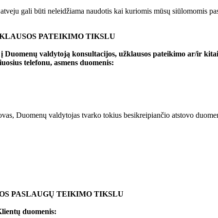
iu atveju gali būti neleidžiama naudotis kai kuriomis mūsų siūlomomis pas
KLAUSOS PATEIKIMO TIKSLU
, į Duomenų valdytoją konsultacijos, užklausos pateikimo ar/ir k
čiuosius telefonu, asmens duomenis:
stovas, Duomenų valdytojas tvarko tokius besikreipiančio atstovo duomen
S PASLAUGŲ TEIKIMO TIKSLU
lientų duomenis: