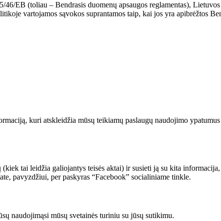
95/46/EB (toliau – Bendrasis duomenų apsaugos reglamentas), Lietuvos
olitikoje vartojamos sąvokos suprantamos taip, kai jos yra apibrėžtos
formaciją, kuri atskleidžia mūsų teikiamų paslaugų naudojimo ypatumus a
(kiek tai leidžia galiojantys teisės aktai) ir susieti ją su kita informaci
ungiate, pavyzdžiui, per paskyras “Facebook” socialiniame tinkle.
r jūsų naudojimąsi mūsų svetainės turiniu su jūsų sutikimu.