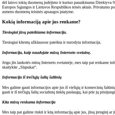
dėl laisvo tokių duomenų judėjimo ir kuriuo panaikinama Direktyva 
Europos Sąjungos ir Lietuvos Respublikos teisės aktais. Privatumo p
asmens duomenų teisinės apsaugos įstatyme.
Kokią informaciją apie jus renkame?
Tiesiogiai jūsų pateikiama informacija.
Tiesiogiai klientų užklausose pateikta ir nurodyta informacija.
Informacija, kaip naudojate mūsų Interneto svetainę.
Jeigu jūs lankotės mūsų Interneto svetainėje, mes taip pat renkame in
skaitykite „Slapukai“.
Informacija iš trečiųjų šalių šaltinių
Mes galime gauti informacijos apie jus iš viešųjų ir komercinių šaltinių 
gauti ir iš trečiųjų šalių socialinių tinklų paslaugų, kai prie jų prisij
Kita mūsų renkama informacija
Mes taip pat galime rinkti ir kitą informaciją apie jus, jūsų įrenginį a