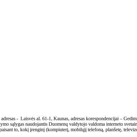
 adresas - Laisvės al. 61-1, Kaunas, adresas korespondencijai – Gedimin
ymo sąlygas naudojantis Duomenų valdytojo valdoma interneto svetain
isant to, kokį įrenginį (kompiuterį, mobilųjį telefoną, planšetę, televizo