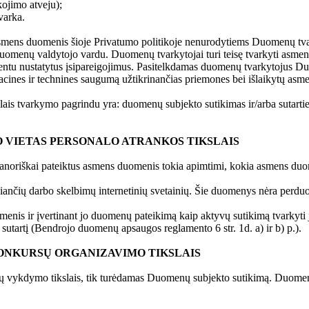
kojimo atveju);
varka.
asmens duomenis šioje Privatumo politikoje nenurodytiems Duomenų tva
uomenų valdytojo vardu. Duomenų tvarkytojai turi teisę tvarkyti asme
 Klientu nustatytus įsipareigojimus. Pasitelkdamas duomenų tvarkytojus
acines ir technines saugumą užtikrinančias priemones bei išlaikytų asm
lais tvarkymo pagrindu yra: duomenų subjekto sutikimas ir/arba sut
VIETAS PERSONALO ATRANKOS TIKSLAIS
vanoriškai pateiktus asmens duomenis tokia apimtimi, kokia asmens du
ikiančių darbo skelbimų internetinių svetainių. Šie duomenys nėra perd
enis ir įvertinant jo duomenų pateikimą kaip aktyvų sutikimą tvarkyti
sutartį (Bendrojo duomenų apsaugos reglamento 6 str. 1d. a) ir b) p.).
ONKURSŲ ORGANIZAVIMO TIKSLAIS
ų vykdymo tikslais, tik turėdamas Duomenų subjekto sutikimą. Duomenų