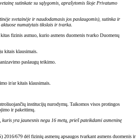
vetainę sutinkate su sąlygomis, aprašytomis šioje Privatumo
inėje svetainėje ir naudodamasis jos paslaugomis), sutinka ir
ktuose numatytais tikslais ir tvarka.
ks kitas fizinis asmuo, kurio asmens duomenis tvarko Duomenų
 kitais klausimais.
rganizavimo paslaugų teikimo.
o ir/ar kitais klausimais.
troliuojančių institucijų nurodymų. Taikomos visos protingos
jimo ir pakeitimų.
, kuris yra jaunesnis negu 16 metų, prieš pateikdami asmeninę
ES) 2016/679 dėl fizinių asmenų apsaugos tvarkant asmens duomenis ir