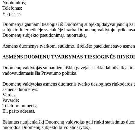
Nuotraukos;
Telefonas;
El. paštas.
Duomenys gaunami tiesiogiai iš Duomenų subjektų dalyvaujančių žaid
subjekto Internetinėje svetainėje ir/arba Duomenų valdytojui priklausa
Duomenų subjekto pseudonimą), nuotrauką.
Asmens duomenys tvarkomi sutikimo, išreikšto pateikiant savo asmen
ASMENS DUOMENŲ TVARKYMAS TIESIOGINĖS RINKO
Duomenų valdytojas su naujienlaiškių gavėjais siekia dalintis tik aktu
vadovaudamasis šia Privatumo politika.
Duomenų valdytojas asmens duomenis tvarko tiesioginės rinkodaros tik
asmens duomenys:
Vardas;
Pavardė;
Telefono numeris;
El. pašto adresas.
Išsiuntus naujienlaiškį Duomenų valdytojas gali rinkti statistinius du
nuorodos Duomenų subjekto buvo atidarytos).