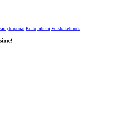
anų kuponai
Keltų bilietai
Verslo kelionės
ksime!