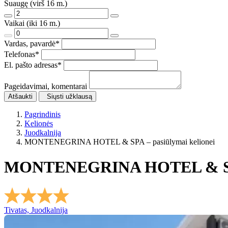
Suaugę (virš 16 m.)
Vaikai (iki 16 m.)
Vardas, pavardė
*
Telefonas
*
El. pašto adresas
*
Pageidavimai, komentarai
Atšaukti
Siųsti užklausą
Pagrindinis
Kelionės
Juodkalnija
MONTENEGRINA HOTEL & SPA – pasiūlymai kelionei
MONTENEGRINA HOTEL & 
Tivatas, Juodkalnija