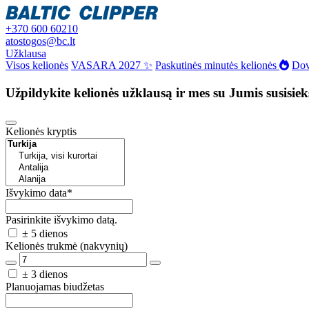
+370 600 60210
atostogos@bc.lt
Užklausa
Visos kelionės
VASARA 2027 ✨
Paskutinės minutės kelionės
Dov
Užpildykite kelionės užklausą ir mes su Jumis susisie
Kelionės kryptis
Išvykimo data
*
Pasirinkite išvykimo datą.
± 5 dienos
Kelionės trukmė (nakvynių)
± 3 dienos
Planuojamas biudžetas