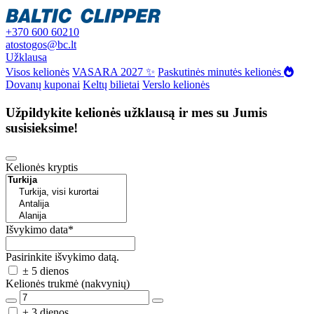
+370 600 60210
atostogos@bc.lt
Užklausa
Visos kelionės
VASARA 2027 ✨
Paskutinės minutės kelionės
Dovanų kuponai
Keltų bilietai
Verslo kelionės
Užpildykite kelionės užklausą ir mes su Jumis
susisieksime!
Kelionės kryptis
Išvykimo data
*
Pasirinkite išvykimo datą.
± 5 dienos
Kelionės trukmė (nakvynių)
± 3 dienos