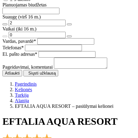
Planuojamas biudžetas
Suaugę (virš 16 m.)
Vaikai (iki 16 m.)
Vardas, pavardė
*
Telefonas
*
El. pašto adresas
*
Pageidavimai, komentarai
Atšaukti
Siųsti užklausą
Pagrindinis
Kelionės
Turkija
Alanija
EFTALIA AQUA RESORT – pasiūlymai kelionei
EFTALIA AQUA RESORT