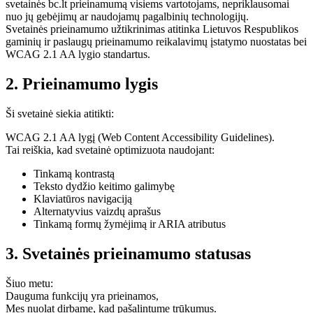
svetainės bc.lt prieinamumą visiems vartotojams, nepriklausomai
nuo jų gebėjimų ar naudojamų pagalbinių technologijų.
Svetainės prieinamumo užtikrinimas atitinka Lietuvos Respublikos
gaminių ir paslaugų prieinamumo reikalavimų įstatymo nuostatas bei
WCAG 2.1 AA lygio standartus.
2. Prieinamumo lygis
Ši svetainė siekia atitikti:
WCAG 2.1 AA lygį (Web Content Accessibility Guidelines).
Tai reiškia, kad svetainė optimizuota naudojant:
Tinkamą kontrastą
Teksto dydžio keitimo galimybę
Klaviatūros navigaciją
Alternatyvius vaizdų aprašus
Tinkamą formų žymėjimą ir ARIA atributus
3. Svetainės prieinamumo statusas
Šiuo metu:
Dauguma funkcijų yra prieinamos,
Mes nuolat dirbame, kad pašalintume trūkumus.