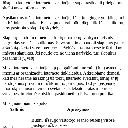
Jūsų jau lankytoje interneto svetainėje ir supaprastinanti prieigą prie
skelbiamos informacijos.
Apsilankius mūsų interneto svetainėje, Jūsų įrenginyje yra įdiegiami
tik būtinieji slapukai. Kiti slapukai gali būti įdiegti tik Jūsų sutikimu,
juos pasirinkus slapukų skydelyje.
Slapukų naudojimo metu surinktų duomenų tvarkymo teisinis
pagrindas yra Jūsų sutikimas. Savo sutikimą naudoti slapukus galite
atšaukti/pakeisti savo interneto naršyklės nustatymuose ir ištrindami
įrašytus slapukus. Jei naudojate ne vieną naršyklę, turi slapukus
pašalinti iš jų visų.
Mūsų interneto svetainėje taip pat gali būti nuorodų į kitų asmenų,
įmonių ar organizacijų interneto tinklalapius. Atkreipiame dėmesį,
kad mes nesame atsakingi už tokių interneto svetainių turinį ar jų
naudojamus privatumo užtikrinimo principus. Tad jei paspaudę
nuorodą iš mūsų interneto svetainės pateksite į kitas interneto
svetaines, turėtumėte atskirai pasidomėti jų Privatumo politika.
Mūsų naudojami slapukai
Šaltinis
Aprašymas
Būtini:
išsaugo vartotojo seanso būseną visose
puslapio užklausose.
BC.lt