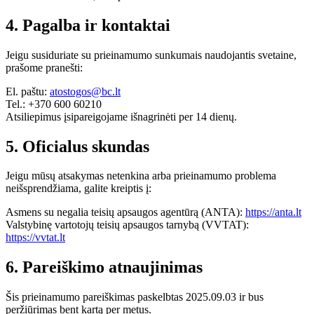
4. Pagalba ir kontaktai
Jeigu susiduriate su prieinamumo sunkumais naudojantis svetaine,
prašome pranešti:
El. paštu:
atostogos@bc.lt
Tel.: +370 600 60210
Atsiliepimus įsipareigojame išnagrinėti per 14 dienų.
5. Oficialus skundas
Jeigu mūsų atsakymas netenkina arba prieinamumo problema
neišsprendžiama, galite kreiptis į:
Asmens su negalia teisių apsaugos agentūrą (ANTA):
https://anta.lt
Valstybinę vartotojų teisių apsaugos tarnybą (VVTAT):
https://vvtat.lt
6. Pareiškimo atnaujinimas
Šis prieinamumo pareiškimas paskelbtas 2025.09.03 ir bus
peržiūrimas bent kartą per metus.