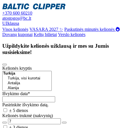
+370 600 60210
atostogos@bc.lt
Užklausa
Visos kelionės
VASARA 2027 ✨
Paskutinės minutės kelionės
Dovanų kuponai
Keltų bilietai
Verslo kelionės
Užpildykite kelionės užklausą ir mes su Jumis
susisieksime!
Kelionės kryptis
Išvykimo data
*
Pasirinkite išvykimo datą.
± 5 dienos
Kelionės trukmė (nakvynių)
± 3 dienos