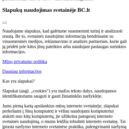
Slapukų naudojimas svetainėje BC.lt
Naudojame slapukus, kad galėtume suasmeninti turinį ir analizuoti
srautą. Be to, svetainės naudojimo informaciją bendriname su
visuomeninės medijos, reklamavimo ir analizės partneriais, kurie gali
ją pridėti prie kitos jūsų pateiktos arba naudojant paslaugas surinktos
informacijos.
Mūsų privatumo politika
Daugiau informacijos
Kas yra slapukai?
Slapukai (angl. „cookies“) yra mažos teksto dalys, naudojamos
identifikatoriams saugoti ir gauti žiniatinklio naršyklėje.
Jums pirmą kartą apsilankius mūsų interneto svetainėje, slapukai
perkeliami į Jūsų kompiuterį ir vėliau naudojami kompiuteriui
atskirti nuo kitų kompiuterių, jie užtikrina patogesnį interneto
svetainės naudojimą, o mums leidžia tobulinti interneto svetainę. Tai
įprasta naršymo interneto svetainėse praktika, palengvinanti naršymą