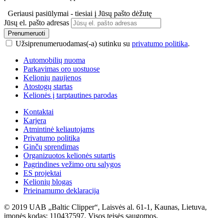
Geriausi pasiūlymai - tiesiai į Jūsų pašto dėžutę
Jūsų el. pašto adresas
Prenumeruoti
Užsiprenumeruodamas(-a) sutinku su
privatumo politika
.
Automobilių nuoma
Parkavimas oro uostuose
Kelionių naujienos
Atostogų startas
Kelionės į tarptautines parodas
Kontaktai
Karjera
Atmintinė keliautojams
Privatumo politika
Ginčų sprendimas
Organizuotos kelionės sutartis
Pagrindines vežimo oru salygos
ES projektai
Kelionių blogas
Prieinamumo deklaracija
© 2019 UAB „Baltic Clipper“, Laisvės al. 61-1, Kaunas, Lietuva,
įmonės kodas: 110437597. Visos teisės saugomos.