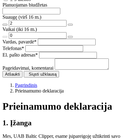
Planuojamas biudžetas
Suaugę (virš 16 m.)
Vaikai (iki 16 m.)
Vardas, pavardė
*
Telefonas
*
El. pašto adresas
*
Pageidavimai, komentarai
Atšaukti
Siųsti užklausą
Pagrindinis
Prieinamumo deklaracija
Prieinamumo deklaracija
1. Įžanga
Mes, UAB Baltic Clipper, esame įsipareigoję užtikrinti savo