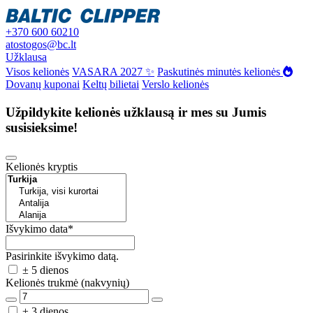
+370 600 60210
atostogos@bc.lt
Užklausa
Visos kelionės
VASARA 2027 ✨
Paskutinės minutės kelionės
Dovanų kuponai
Keltų bilietai
Verslo kelionės
Užpildykite kelionės užklausą ir mes su Jumis
susisieksime!
Kelionės kryptis
Išvykimo data
*
Pasirinkite išvykimo datą.
± 5 dienos
Kelionės trukmė (nakvynių)
± 3 dienos