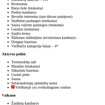
Restoranas
Baras hole (mokama)
Poilsio kambarys
Bevielis internetas (tam tikrose patalpose)
Skalbimo paslaugos (mokama)
Sauso valymo paslaugos (mokama)
Garažas (mokama)
Saulės terasa
Šildomas slidinėjimo inventoriaus kambarys
Dengtas baseinas
Viešbučio kategorija šalyje – 4*
Aktyvus poilsis
Treniruoklių salė
Masažas (mokama)
Sūkurinis baseinas
Garinė pirtis
Sauna
Infraraudonųjų spindulių sauna
Viešbutyje yra sveikatingumo centras
Vaikams
Žaidimų kambarys