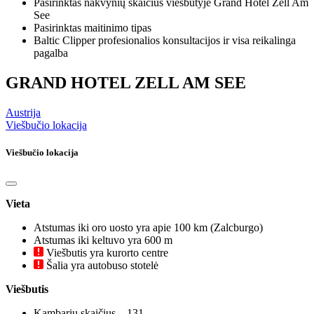
Pasirinktas nakvynių skaičius viešbutyje Grand Hotel Zell Am
See
Pasirinktas maitinimo tipas
Baltic Clipper profesionalios konsultacijos ir visa reikalinga
pagalba
GRAND HOTEL ZELL AM SEE
Austrija
Viešbučio lokacija
Viešbučio lokacija
Vieta
Atstumas iki oro uosto yra apie 100 km (Zalcburgo)
Atstumas iki keltuvo yra 600 m
Viešbutis yra kurorto centre
Šalia yra autobuso stotelė
Viešbutis
Kambarių skaičius – 131