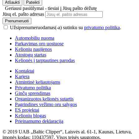
Atšaukti
Pateikti
Geriausi pasiūlymai - tiesiai į Jūsų pašto dėžutę
Jūsų el. pašto adresas
Prenumeruoti
Užsiprenumeruodamas(-a) sutinku su
privatumo politika
.
Automobilių nuoma
Parkavimas oro uostuose
Kelionių naujienos
Atostogų startas
Kelionės į tarptautines parodas
Kontaktai
Karjera
Atmintinė keliautojams
Privatumo politika
Ginčų sprendimas
Organizuotos kelionės sutartis
Pagrindines vežimo oru salygos
ES projektai
Kelionių blogas
Prieinamumo deklaracija
© 2019 UAB „Baltic Clipper“, Laisvės al. 61-1, Kaunas, Lietuva,
įmonės kodas: 110437597. Visos teisės saugomos.