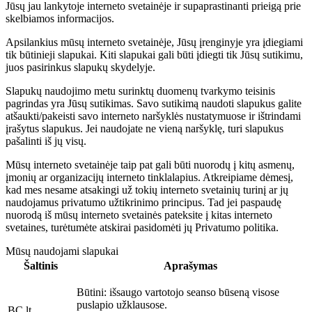
Jūsų jau lankytoje interneto svetainėje ir supaprastinanti prieigą prie
skelbiamos informacijos.
Apsilankius mūsų interneto svetainėje, Jūsų įrenginyje yra įdiegiami
tik būtinieji slapukai. Kiti slapukai gali būti įdiegti tik Jūsų sutikimu,
juos pasirinkus slapukų skydelyje.
Slapukų naudojimo metu surinktų duomenų tvarkymo teisinis
pagrindas yra Jūsų sutikimas. Savo sutikimą naudoti slapukus galite
atšaukti/pakeisti savo interneto naršyklės nustatymuose ir ištrindami
įrašytus slapukus. Jei naudojate ne vieną naršyklę, turi slapukus
pašalinti iš jų visų.
Mūsų interneto svetainėje taip pat gali būti nuorodų į kitų asmenų,
įmonių ar organizacijų interneto tinklalapius. Atkreipiame dėmesį,
kad mes nesame atsakingi už tokių interneto svetainių turinį ar jų
naudojamus privatumo užtikrinimo principus. Tad jei paspaudę
nuorodą iš mūsų interneto svetainės pateksite į kitas interneto
svetaines, turėtumėte atskirai pasidomėti jų Privatumo politika.
Mūsų naudojami slapukai
Šaltinis
Aprašymas
Būtini:
išsaugo vartotojo seanso būseną visose
puslapio užklausose.
BC.lt