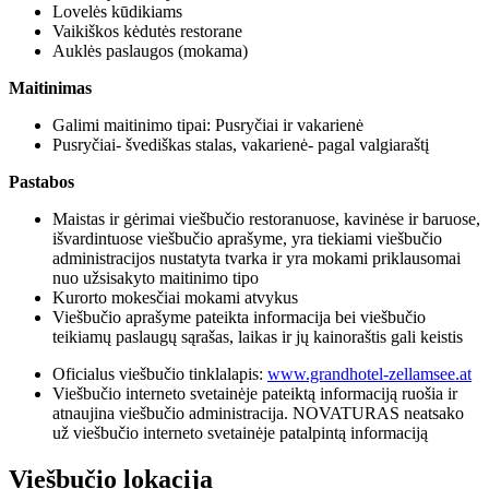
Lovelės kūdikiams
Vaikiškos kėdutės restorane
Auklės paslaugos (mokama)
Maitinimas
Galimi maitinimo tipai: Pusryčiai ir vakarienė
Pusryčiai- švediškas stalas, vakarienė- pagal valgiaraštį
Pastabos
Maistas ir gėrimai viešbučio restoranuose, kavinėse ir baruose,
išvardintuose viešbučio aprašyme, yra tiekiami viešbučio
administracijos nustatyta tvarka ir yra mokami priklausomai
nuo užsisakyto maitinimo tipo
Kurorto mokesčiai mokami atvykus
Viešbučio aprašyme pateikta informacija bei viešbučio
teikiamų paslaugų sąrašas, laikas ir jų kainoraštis gali keistis
Oficialus viešbučio tinklalapis:
www.grandhotel-zellamsee.at
Viešbučio interneto svetainėje pateiktą informaciją ruošia ir
atnaujina viešbučio administracija. NOVATURAS neatsako
už viešbučio interneto svetainėje patalpintą informaciją
Viešbučio lokacija