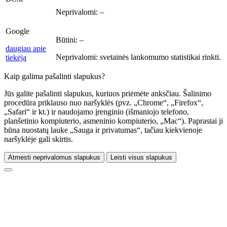
Neprivalomi:
–
Google
Būtini:
–
daugiau apie
Neprivalomi:
svetainės lankomumo statistikai rinkti.
tiekėją
Kaip galima pašalinti slapukus?
Jūs galite pašalinti slapukus, kuriuos priėmėte anksčiau. Šalinimo
procedūra priklauso nuo naršyklės (pvz. „Chrome“, „Firefox“,
„Safari“ ir kt.) ir naudojamo įrenginio (išmaniojo telefono,
planšetinio kompiuterio, asmeninio kompiuterio, „Mac“). Paprastai ji
būna nuostatų lauke „Sauga ir privatumas“, tačiau kiekvienoje
naršyklėje gali skirtis.
Atmesti neprivalomus slapukus
Leisti visus slapukus