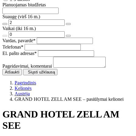
Planuojamas biudžetas
Suaugę (virš 16 m.)
Vaikai (iki 16 m.)
Vardas, pavardė
*
Telefonas
*
El. pašto adresas
*
Pageidavimai, komentarai
Atšaukti
Siųsti užklausą
Pagrindinis
Kelionės
Austrija
GRAND HOTEL ZELL AM SEE – pasiūlymai kelionei
GRAND HOTEL ZELL AM
SEE