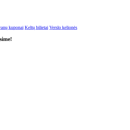
anų kuponai
Keltų bilietai
Verslo kelionės
ksime!