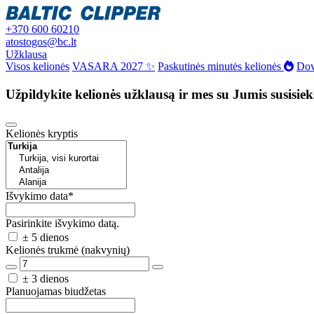
+370 600 60210
atostogos@bc.lt
Užklausa
Visos kelionės
VASARA 2027 ✨
Paskutinės minutės kelionės
Dov
Užpildykite kelionės užklausą ir mes su Jumis susisie
Kelionės kryptis
Išvykimo data
*
Pasirinkite išvykimo datą.
± 5 dienos
Kelionės trukmė (nakvynių)
± 3 dienos
Planuojamas biudžetas