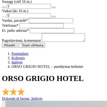
Suaugę (virš 16 m.)
Vaikai (iki 16 m.)
Vardas, pavardė
*
Telefonas
*
El. pašto adresas
*
Pageidavimai, komentarai
Atšaukti
Siųsti užklausą
Pagrindinis
Kelionės
Italijoje
ORSO GRIGIO HOTEL – pasiūlymai kelionei
ORSO GRIGIO HOTEL
Dolomiti di brenta, Italijoje