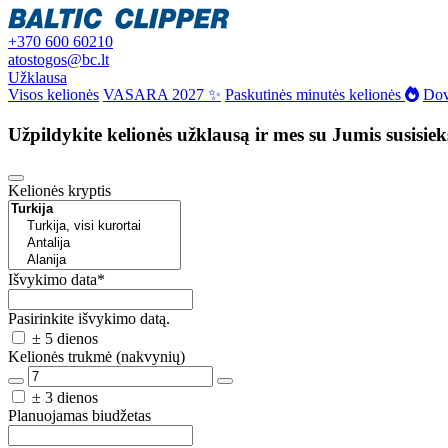
+370 600 60210
atostogos@bc.lt
Užklausa
Visos kelionės
VASARA 2027 ✨
Paskutinės minutės kelionės
Dov
Užpildykite kelionės užklausą ir mes su Jumis susisie
Kelionės kryptis
Išvykimo data
*
Pasirinkite išvykimo datą.
± 5 dienos
Kelionės trukmė (nakvynių)
± 3 dienos
Planuojamas biudžetas