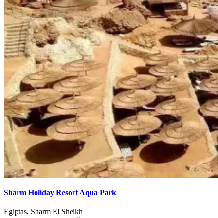
Sharm Holiday Resort Aqua Park
Egiptas
,
Sharm El Sheikh