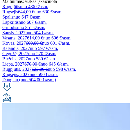
Maitinimas:
viskas įskaičiuota
Rugpjūtis
nuo
486 €/asm.
Rugsėjis
644,00 €
nuo
630 €/asm.
Spalis
nuo
647 €/asm.
Lapkritis
nuo
607 €/asm.
Gruodis
nuo
851 €/asm.
Sausis, 2027
nuo
504 €/asm.
Vasaris, 2027
614,00 €
nuo
606 €/asm.
Kovas, 2027
609,00 €
nuo
601 €/asm.
Balandis, 2027
nuo
597 €/asm.
Gegužė, 2027
nuo
570 €/asm.
Birželis, 2027
nuo
580 €/asm.
Liepa, 2027
670,00 €
nuo
645 €/asm.
Rugpjūtis, 2027
622,00 €
nuo
598 €/asm.
Rugsėjis, 2027
nuo
590 €/asm.
Daugiau (nuo 504.00 €/asm.)