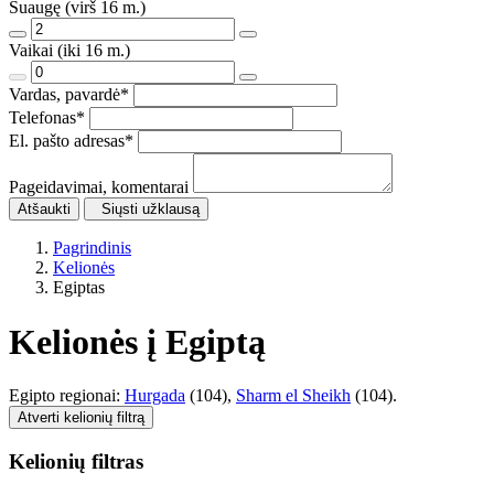
Suaugę (virš 16 m.)
Vaikai (iki 16 m.)
Vardas, pavardė
*
Telefonas
*
El. pašto adresas
*
Pageidavimai, komentarai
Atšaukti
Siųsti užklausą
Pagrindinis
Kelionės
Egiptas
Kelionės į Egiptą
Egipto regionai:
Hurgada
(104),
Sharm el Sheikh
(104).
Atverti kelionių filtrą
Kelionių filtras