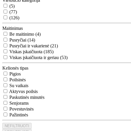
Viešbučio kategorija
(5)
(77)
(126)
Maitinimas
Be maitinimo (4)
Pusryčiai (14)
Pusryčiai ir vakarienė (21)
Viskas įskaičiuota (185)
Viskas įskaičiuota ir geriau (53)
Kelionės tipas
Pigios
Poilsinės
Su vaikais
Aktyvus poilsis
Paskutinės minutės
Senjorams
Povestuvinės
Pažintinės
NEFILTRUOTI