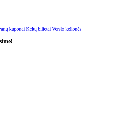
anų kuponai
Keltų bilietai
Verslo kelionės
ksime!