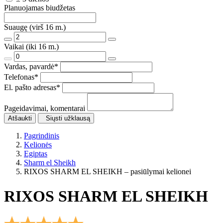
Planuojamas biudžetas
Suaugę (virš 16 m.)
Vaikai (iki 16 m.)
Vardas, pavardė
*
Telefonas
*
El. pašto adresas
*
Pageidavimai, komentarai
Atšaukti
Siųsti užklausą
Pagrindinis
Kelionės
Egiptas
Sharm el Sheikh
RIXOS SHARM EL SHEIKH – pasiūlymai kelionei
RIXOS SHARM EL SHEIKH