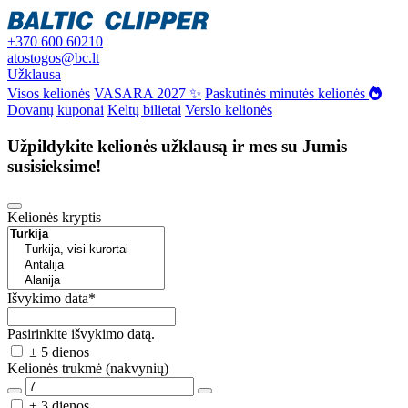
+370 600 60210
atostogos@bc.lt
Užklausa
Visos kelionės
VASARA 2027 ✨
Paskutinės minutės kelionės
Dovanų kuponai
Keltų bilietai
Verslo kelionės
Užpildykite kelionės užklausą ir mes su Jumis
susisieksime!
Kelionės kryptis
Išvykimo data
*
Pasirinkite išvykimo datą.
± 5 dienos
Kelionės trukmė (nakvynių)
± 3 dienos