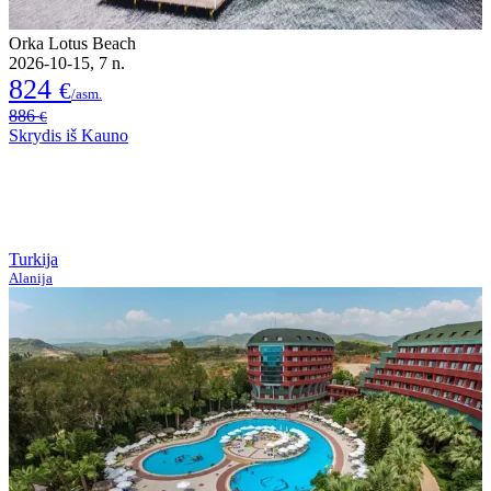
Orka Lotus Beach
2026-10-15, 7 n.
824
€
/asm.
886
€
Skrydis iš Kauno
Turkija
Alanija