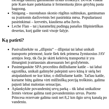
prie Kare-kare patiekiama ir fermentuota jūros gėrybių pasta
bagoong.
Sinigang – nuostabaus skonio rūgštus sultinukas, gaminamas
su įvairiomis daržovėmis bei pasirinkta mėsa. Populiariausi
pasirinkimai – krevetės, kiauliena arba žuvis.
Leche Flan – tai į karamelinį pudingą panašus filipinietiškas
desertas, kurį galite rasti visoje šalyje.
Ką patirti?
Pasivažinėkite su „džipniu“ – džipniai tai labai unikali
transporto priemonė, kurie šiek tiek primena žymiuosius JAV
armijos Jeep, tik čia jie skirti keleivių transportui ir yra
išmarginti įvairiausiais aksesuarais bei grožybėmis.
Pasimėgaukite SPA procedūra didžiuliame katile – tai labai
egzotiška, unikali galimybė palepinti savo kūną ir sielą bei
atsipalaiduoti ne kur kitur, o didžiuliame katile. Tačiau katile,
kuriame būtų galima virti milžinišką porciją troškinio, galima
pajusti labai malonias sensacijas.
Aplankykite povandeninį urvų parką – tik labai unikaliose
žemės vietose galima rasti povandeninius urvus. Puerto
Princesa rezervate galima rasti net 8,2 km ilgio urvų kanalą po
vandeniu.