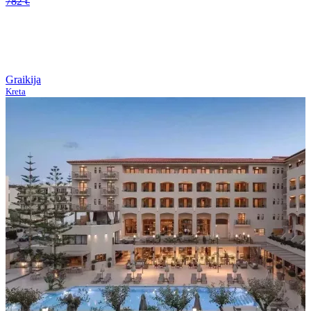
782
€
Graikija
Kreta