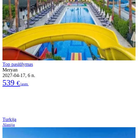
Top pasiūlymas
Meryan
2027-04-17, 6 n.
539
€
/asm.
Turkija
Alanija