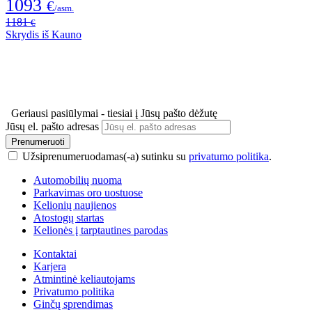
1093
€
/asm.
1181
€
Skrydis iš Kauno
Geriausi pasiūlymai - tiesiai į Jūsų pašto dėžutę
Jūsų el. pašto adresas
Prenumeruoti
Užsiprenumeruodamas(-a) sutinku su
privatumo politika
.
Automobilių nuoma
Parkavimas oro uostuose
Kelionių naujienos
Atostogų startas
Kelionės į tarptautines parodas
Kontaktai
Karjera
Atmintinė keliautojams
Privatumo politika
Ginčų sprendimas