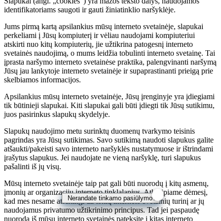
Slapukai (angl. „cookies“) yra mažos teksto dalys, naudojamos
identifikatoriams saugoti ir gauti žiniatinklio naršyklėje.
Jums pirmą kartą apsilankius mūsų interneto svetainėje, slapukai
perkeliami į Jūsų kompiuterį ir vėliau naudojami kompiuteriui
atskirti nuo kitų kompiuterių, jie užtikrina patogesnį interneto
svetainės naudojimą, o mums leidžia tobulinti interneto svetainę. Tai
įprasta naršymo interneto svetainėse praktika, palengvinanti naršymą
Jūsų jau lankytoje interneto svetainėje ir supaprastinanti prieigą prie
skelbiamos informacijos.
Apsilankius mūsų interneto svetainėje, Jūsų įrenginyje yra įdiegiami
tik būtinieji slapukai. Kiti slapukai gali būti įdiegti tik Jūsų sutikimu,
juos pasirinkus slapukų skydelyje.
Slapukų naudojimo metu surinktų duomenų tvarkymo teisinis
pagrindas yra Jūsų sutikimas. Savo sutikimą naudoti slapukus galite
atšaukti/pakeisti savo interneto naršyklės nustatymuose ir ištrindami
įrašytus slapukus. Jei naudojate ne vieną naršyklę, turi slapukus
pašalinti iš jų visų.
Mūsų interneto svetainėje taip pat gali būti nuorodų į kitų asmenų,
įmonių ar organizacijų interneto tinklalapius. Atkreipiame dėmesį,
Nerandate tinkamo pasiūlymo?
kad mes nesame atsakingi už tokių interneto svetainių turinį ar jų
naudojamus privatumo užtikrinimo principus. Tad jei paspaudę
nuorodą iš mūsų interneto svetainės pateksite į kitas interneto