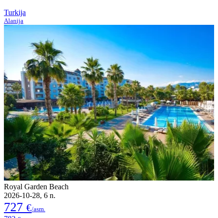
Turkija
Alanija
Royal Garden Beach
2026-10-28, 6 n.
727
€
/asm.