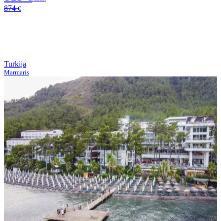
874
€
Turkija
Marmaris