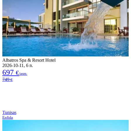
Albatros Spa & Resort Hotel
2026-10-11, 6 n.
697
€
/asm.
749
€
Tunisas
Enfida