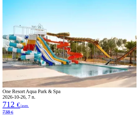
One Resort Aqua Park & Spa
2026-10-26, 7 n.
712
€
/asm.
738
€