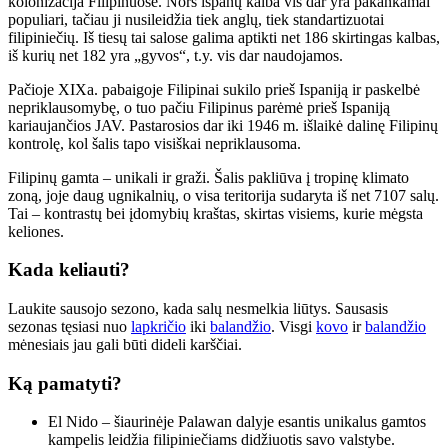
kolonizacija Filipinuose. Nors ispanų kalba vis dar yra pakankamai
populiari, tačiau ji nusileidžia tiek anglų, tiek standartizuotai
filipiniečių. Iš tiesų tai salose galima aptikti net 186 skirtingas kalbas,
iš kurių net 182 yra „gyvos“, t.y. vis dar naudojamos.
Pačioje XIXa. pabaigoje Filipinai sukilo prieš Ispaniją ir paskelbė
nepriklausomybę, o tuo pačiu Filipinus parėmė prieš Ispaniją
kariaujančios JAV. Pastarosios dar iki 1946 m. išlaikė dalinę Filipinų
kontrolę, kol šalis tapo visiškai nepriklausoma.
Filipinų gamta – unikali ir graži. Šalis pakliūva į tropinę klimato
zoną, joje daug ugnikalnių, o visa teritorija sudaryta iš net 7107 salų.
Tai – kontrastų bei įdomybių kraštas, skirtas visiems, kurie mėgsta
keliones.
Kada keliauti?
Laukite sausojo sezono, kada salų nesmelkia liūtys. Sausasis
sezonas tęsiasi nuo
lapkričio
iki
balandžio
. Visgi
kovo
ir
balandžio
mėnesiais jau gali būti dideli karščiai.
Ką pamatyti?
El Nido – šiaurinėje Palawan dalyje esantis unikalus gamtos
kampelis leidžia filipiniečiams didžiuotis savo valstybe.