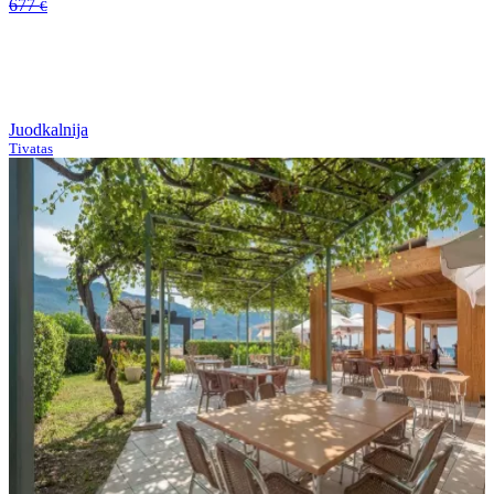
677
€
Juodkalnija
Tivatas