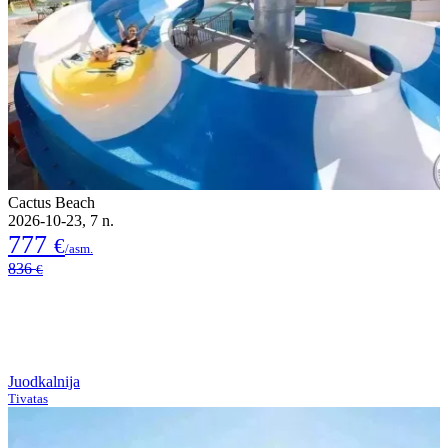
Cactus Beach
2026-10-23, 7 n.
777
€
/asm.
836
€
Juodkalnija
Tivatas