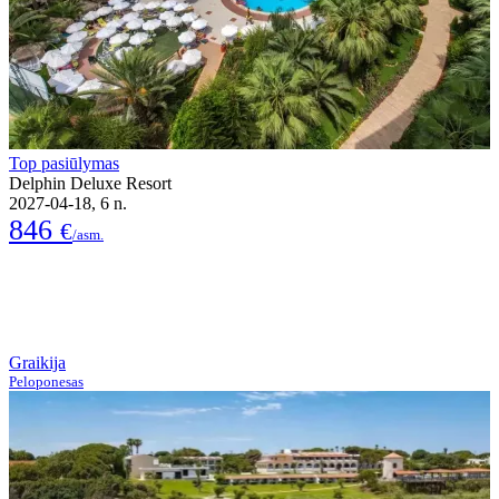
Top pasiūlymas
Delphin Deluxe Resort
2027-04-18, 6 n.
846
€
/asm.
Graikija
Peloponesas