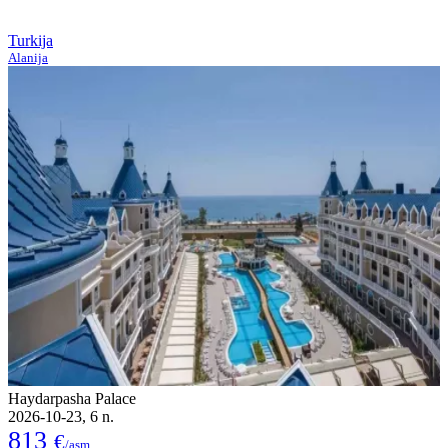
Turkija
Alanija
Haydarpasha Palace
2026-10-23, 6 n.
813
€
/asm.