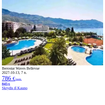
Iberostar Waves Bellevue
2027-10-13, 7 n.
786
€
/asm.
845
€
Skrydis iš Kauno