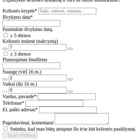
Kelionės kryptis
*
Išvykimo data
*
Pasirinkite išvykimo datą.
± 5 dienos
Kelionės trukmė (nakvynių)
± 3 dienos
Planuojamas biudžetas
Suaugę (virš 16 m.)
Vaikai (iki 16 m.)
Vardas, pavardė
*
Telefonas
*
El. pašto adresas
*
Pageidavimai, komentarai
Sutinku, kad man būtų atsiųstas šis ir/ar kiti kelionės pasiūlymai.
Siųsti užklausą