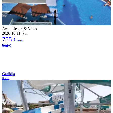
Avala Resort & Villas
2026-10-11, 7 n.
755
€
/asm.
812
€
Graikija
Kreta