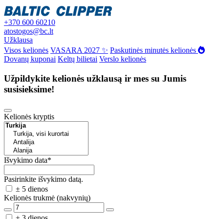
+370 600 60210
atostogos@bc.lt
Užklausa
Visos kelionės
VASARA 2027 ✨
Paskutinės minutės kelionės
Dovanų kuponai
Keltų bilietai
Verslo kelionės
Užpildykite kelionės užklausą ir mes su Jumis
susisieksime!
Kelionės kryptis
Išvykimo data
*
Pasirinkite išvykimo datą.
± 5 dienos
Kelionės trukmė (nakvynių)
± 3 dienos