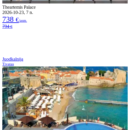
Theartemis Palace
2026-10-23, 7 n.
738
€
/asm.
794
€
Juodkalnija
Tivatas