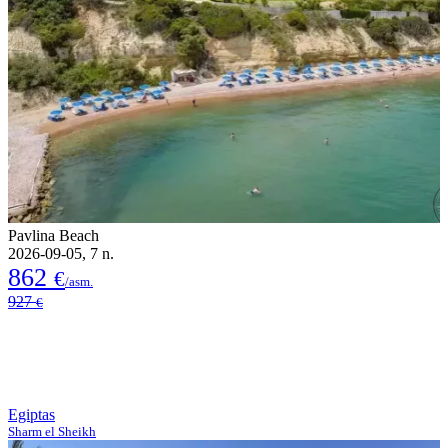
Pavlina Beach
2026-09-05, 7 n.
862
€
/asm.
927
€
Egiptas
Sharm el Sheikh