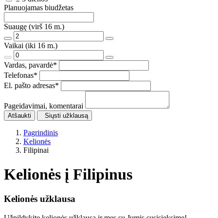
Planuojamas biudžetas
Suaugę (virš 16 m.)
Vaikai (iki 16 m.)
Vardas, pavardė
*
Telefonas
*
El. pašto adresas
*
Pageidavimai, komentarai
Atšaukti
Siųsti užklausą
Pagrindinis
Kelionės
Filipinai
Kelionės į Filipinus
Kelionės užklausa
Užpildykite kelionės užklausą ir mes su Jumis susisieksime!