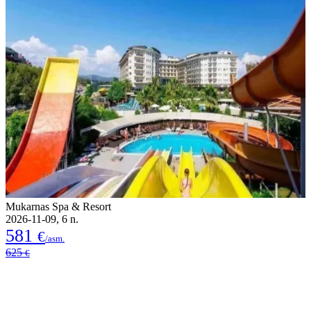
Mukarnas Spa & Resort
2026-11-09, 6 n.
581
€
/asm.
625
€