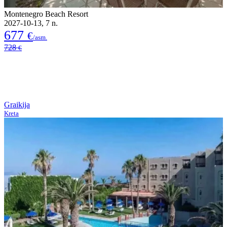
Montenegro Beach Resort
2027-10-13, 7 n.
677
€
/asm.
728
€
Graikija
Kreta