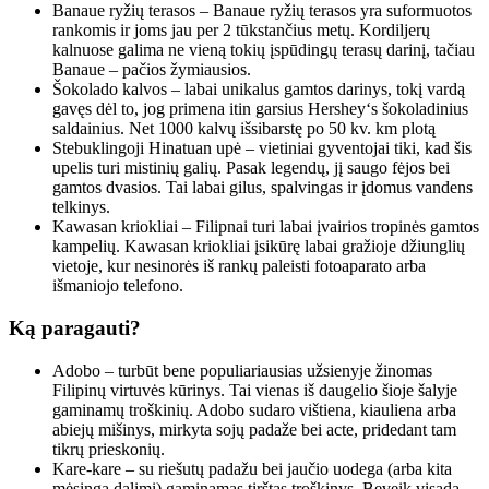
Banaue ryžių terasos – Banaue ryžių terasos yra suformuotos
rankomis ir joms jau per 2 tūkstančius metų. Kordiljerų
kalnuose galima ne vieną tokių įspūdingų terasų darinį, tačiau
Banaue – pačios žymiausios.
Šokolado kalvos – labai unikalus gamtos darinys, tokį vardą
gavęs dėl to, jog primena itin garsius Hershey‘s šokoladinius
saldainius. Net 1000 kalvų išsibarstę po 50 kv. km plotą
Stebuklingoji Hinatuan upė – vietiniai gyventojai tiki, kad šis
upelis turi mistinių galių. Pasak legendų, jį saugo fėjos bei
gamtos dvasios. Tai labai gilus, spalvingas ir įdomus vandens
telkinys.
Kawasan kriokliai – Filipnai turi labai įvairios tropinės gamtos
kampelių. Kawasan kriokliai įsikūrę labai gražioje džiunglių
vietoje, kur nesinorės iš rankų paleisti fotoaparato arba
išmaniojo telefono.
Ką paragauti?
Adobo – turbūt bene populiariausias užsienyje žinomas
Filipinų virtuvės kūrinys. Tai vienas iš daugelio šioje šalyje
gaminamų troškinių. Adobo sudaro vištiena, kiauliena arba
abiejų mišinys, mirkyta sojų padaže bei acte, pridedant tam
tikrų prieskonių.
Kare-kare – su riešutų padažu bei jaučio uodega (arba kita
mėsinga dalimi) gaminamas tirštas troškinys. Beveik visada