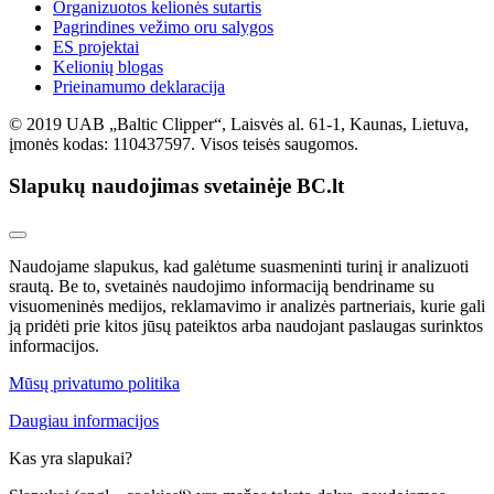
Organizuotos kelionės sutartis
Pagrindines vežimo oru salygos
ES projektai
Kelionių blogas
Prieinamumo deklaracija
© 2019 UAB „Baltic Clipper“, Laisvės al. 61-1, Kaunas, Lietuva,
įmonės kodas: 110437597. Visos teisės saugomos.
Slapukų naudojimas svetainėje BC.lt
Naudojame slapukus, kad galėtume suasmeninti turinį ir analizuoti
srautą. Be to, svetainės naudojimo informaciją bendriname su
visuomeninės medijos, reklamavimo ir analizės partneriais, kurie gali
ją pridėti prie kitos jūsų pateiktos arba naudojant paslaugas surinktos
informacijos.
Mūsų privatumo politika
Daugiau informacijos
Kas yra slapukai?