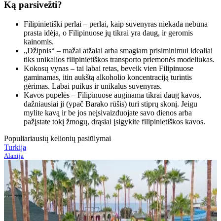
Ką parsivežti?
Filipinietiški perlai – perlai, kaip suvenyras niekada nebūna
prasta idėja, o Filipinuose jų tikrai yra daug, ir geromis
kainomis.
„Džipnis“ – mažai atžalai arba smagiam prisiminimui idealiai
tiks unikalios filipinietiškos transporto priemonės modeliukas.
Kokosų vynas – tai labai retas, beveik vien Filipinuose
gaminamas, itin aukštą alkoholio koncentraciją turintis
gėrimas. Labai puikus ir unikalus suvenyras.
Kavos pupelės – Filipinuose auginama tikrai daug kavos,
dažniausiai ji (ypač Barako rūšis) turi stiprų skonį. Jeigu
mylite kavą ir be jos neįsivaizduojate savo dienos arba
pažįstate tokį žmogų, drąsiai įsigykite filipinietiškos kavos.
Populiariausių kelionių pasiūlymai
Turkija
Alanija