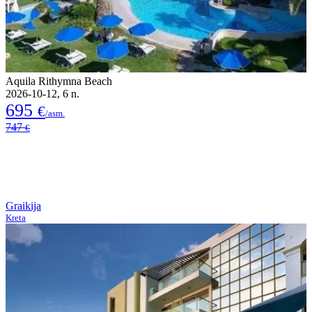
Aquila Rithymna Beach
2026-10-12, 6 n.
695
€
/asm.
747
€
Graikija
Kreta