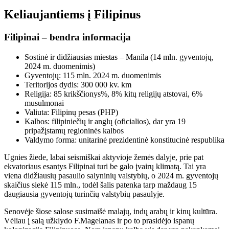
Keliaujantiems į Filipinus
Filipinai – bendra informacija
Sostinė ir didžiausias miestas – Manila (14 mln. gyventojų,
2024 m. duomenimis)
Gyventojų: 115 mln. 2024 m. duomenimis
Teritorijos dydis: 300 000 kv. km
Religija: 85 krikščionys%, 8% kitų religijų atstovai, 6%
musulmonai
Valiuta: Filipinų pesas (PHP)
Kalbos: filipiniečių ir anglų (oficialios), dar yra 19
pripažįstamų regioninės kalbos
Valdymo forma: unitarinė prezidentinė konstitucinė respublika
Ugnies žiede, labai seismiškai aktyvioje žemės dalyje, prie pat
ekvatoriaus esantys Filipinai turi be galo įvairų klimatą. Tai
yra
viena didžiausių pasaulio salyninių valstybių, o 2024 m. gyventojų
skaičius siekė 115 mln., todėl šalis patenka tarp maždaug 15
daugiausia gyventojų turinčių valstybių pasaulyje.
Senovėje šiose salose susimaišė malajų, indų arabų ir kinų kultūra.
Vėliau į salą užklydo F.Magelanas ir po to prasidėjo ispanų