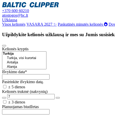
+370 600 60210
atostogos@bc.lt
Užklausa
Visos kelionės
VASARA 2027 ✨
Paskutinės minutės kelionės
Dov
Užpildykite kelionės užklausą ir mes su Jumis susisie
Kelionės kryptis
Išvykimo data
*
Pasirinkite išvykimo datą.
± 5 dienos
Kelionės trukmė (nakvynių)
± 3 dienos
Planuojamas biudžetas