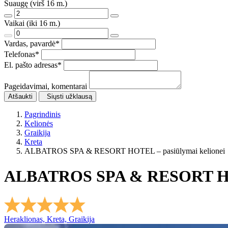
Suaugę (virš 16 m.)
Vaikai (iki 16 m.)
Vardas, pavardė
*
Telefonas
*
El. pašto adresas
*
Pageidavimai, komentarai
Atšaukti
Siųsti užklausą
Pagrindinis
Kelionės
Graikija
Kreta
ALBATROS SPA & RESORT HOTEL – pasiūlymai kelionei
ALBATROS SPA & RESORT 
Heraklionas, Kreta, Graikija