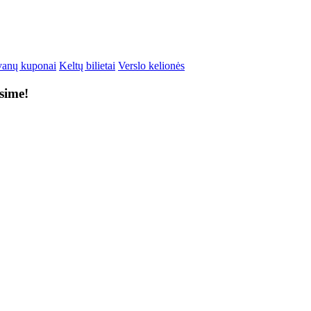
anų kuponai
Keltų bilietai
Verslo kelionės
ksime!