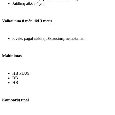
žaidimų aikštelė yra
Vaikai nuo 8 mėn. iki 3 metų
lovelė: pagal atskirą užklausimą, nemokamai
Maitinimas
HB PLUS
BB
HB
Kambarių tipai