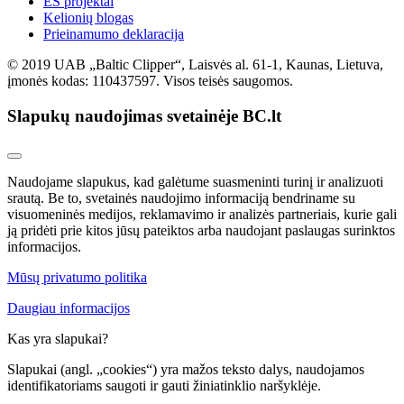
ES projektai
Kelionių blogas
Prieinamumo deklaracija
© 2019 UAB „Baltic Clipper“, Laisvės al. 61-1, Kaunas, Lietuva,
įmonės kodas: 110437597. Visos teisės saugomos.
Slapukų naudojimas svetainėje BC.lt
Naudojame slapukus, kad galėtume suasmeninti turinį ir analizuoti
srautą. Be to, svetainės naudojimo informaciją bendriname su
visuomeninės medijos, reklamavimo ir analizės partneriais, kurie gali
ją pridėti prie kitos jūsų pateiktos arba naudojant paslaugas surinktos
informacijos.
Mūsų privatumo politika
Daugiau informacijos
Kas yra slapukai?
Slapukai (angl. „cookies“) yra mažos teksto dalys, naudojamos
identifikatoriams saugoti ir gauti žiniatinklio naršyklėje.