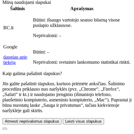
Mūsų naudojami slapukai
Šaltinis
Aprašymas
Būtini:
išsaugo vartotojo seanso būseną visose
puslapio užklausose.
BC.lt
Neprivalomi:
–
Google
Būtini:
–
daugiau apie
Neprivalomi:
svetainės lankomumo statistikai rinkti.
tiekėją
Kaip galima pašalinti slapukus?
Jūs galite pašalinti slapukus, kuriuos priėmėte anksčiau. Šalinimo
procedūra priklauso nuo naršyklės (pvz. „Chrome“, „Firefox“,
„Safari“ ir kt.) ir naudojamo įrenginio (išmaniojo telefono,
planšetinio kompiuterio, asmeninio kompiuterio, „Mac“). Paprastai ji
būna nuostatų lauke „Sauga ir privatumas“, tačiau kiekvienoje
naršyklėje gali skirtis.
Atmesti neprivalomus slapukus
Leisti visus slapukus