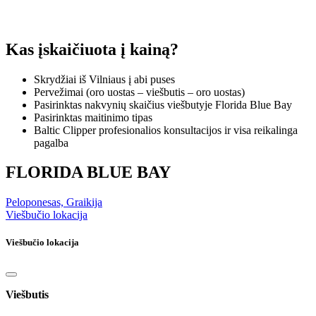
Kas įskaičiuota į kainą?
Skrydžiai iš Vilniaus į abi puses
Pervežimai (oro uostas – viešbutis – oro uostas)
Pasirinktas nakvynių skaičius viešbutyje Florida Blue Bay
Pasirinktas maitinimo tipas
Baltic Clipper profesionalios konsultacijos ir visa reikalinga
pagalba
FLORIDA BLUE BAY
Peloponesas, Graikija
Viešbučio lokacija
Viešbučio lokacija
Viešbutis