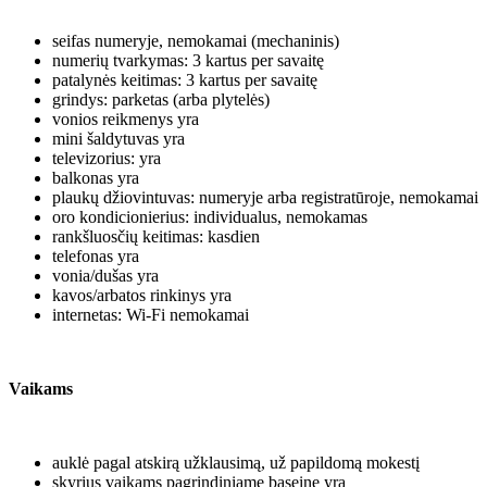
seifas numeryje, nemokamai (mechaninis)
numerių tvarkymas: 3 kartus per savaitę
patalynės keitimas: 3 kartus per savaitę
grindys: parketas (arba plytelės)
vonios reikmenys yra
mini šaldytuvas yra
televizorius: yra
balkonas yra
plaukų džiovintuvas: numeryje arba registratūroje, nemokamai
oro kondicionierius: individualus, nemokamas
rankšluosčių keitimas: kasdien
telefonas yra
vonia/dušas yra
kavos/arbatos rinkinys yra
internetas: Wi-Fi nemokamai
Vaikams
auklė pagal atskirą užklausimą, už papildomą mokestį
skyrius vaikams pagrindiniame baseine yra