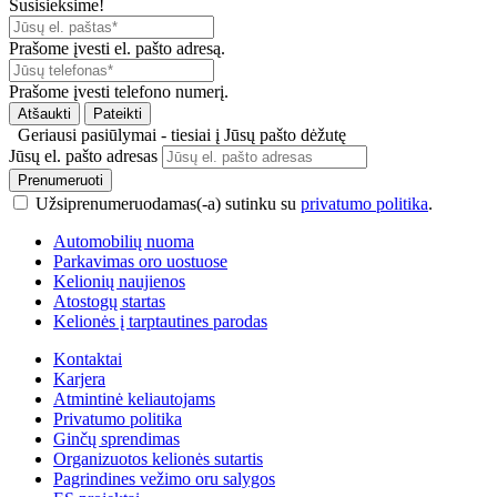
Susisieksime!
Prašome įvesti el. pašto adresą.
Prašome įvesti telefono numerį.
Atšaukti
Pateikti
Geriausi pasiūlymai - tiesiai į Jūsų pašto dėžutę
Jūsų el. pašto adresas
Prenumeruoti
Užsiprenumeruodamas(-a) sutinku su
privatumo politika
.
Automobilių nuoma
Parkavimas oro uostuose
Kelionių naujienos
Atostogų startas
Kelionės į tarptautines parodas
Kontaktai
Karjera
Atmintinė keliautojams
Privatumo politika
Ginčų sprendimas
Organizuotos kelionės sutartis
Pagrindines vežimo oru salygos