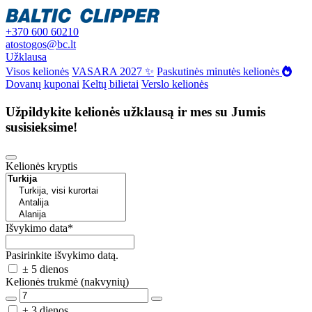
+370 600 60210
atostogos@bc.lt
Užklausa
Visos kelionės
VASARA 2027 ✨
Paskutinės minutės kelionės
Dovanų kuponai
Keltų bilietai
Verslo kelionės
Užpildykite kelionės užklausą ir mes su Jumis
susisieksime!
Kelionės kryptis
Išvykimo data
*
Pasirinkite išvykimo datą.
± 5 dienos
Kelionės trukmė (nakvynių)
± 3 dienos