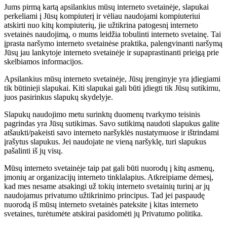
Jums pirmą kartą apsilankius mūsų interneto svetainėje, slapukai
perkeliami į Jūsų kompiuterį ir vėliau naudojami kompiuteriui
atskirti nuo kitų kompiuterių, jie užtikrina patogesnį interneto
svetainės naudojimą, o mums leidžia tobulinti interneto svetainę. Tai
įprasta naršymo interneto svetainėse praktika, palengvinanti naršymą
Jūsų jau lankytoje interneto svetainėje ir supaprastinanti prieigą prie
skelbiamos informacijos.
Apsilankius mūsų interneto svetainėje, Jūsų įrenginyje yra įdiegiami
tik būtinieji slapukai. Kiti slapukai gali būti įdiegti tik Jūsų sutikimu,
juos pasirinkus slapukų skydelyje.
Slapukų naudojimo metu surinktų duomenų tvarkymo teisinis
pagrindas yra Jūsų sutikimas. Savo sutikimą naudoti slapukus galite
atšaukti/pakeisti savo interneto naršyklės nustatymuose ir ištrindami
įrašytus slapukus. Jei naudojate ne vieną naršyklę, turi slapukus
pašalinti iš jų visų.
Mūsų interneto svetainėje taip pat gali būti nuorodų į kitų asmenų,
įmonių ar organizacijų interneto tinklalapius. Atkreipiame dėmesį,
kad mes nesame atsakingi už tokių interneto svetainių turinį ar jų
naudojamus privatumo užtikrinimo principus. Tad jei paspaudę
nuorodą iš mūsų interneto svetainės pateksite į kitas interneto
svetaines, turėtumėte atskirai pasidomėti jų Privatumo politika.