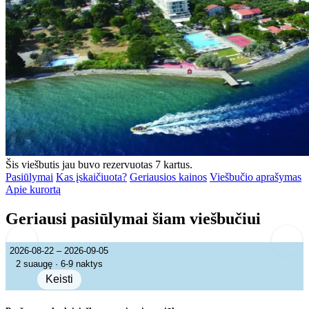
Šis viešbutis jau buvo rezervuotas 7 kartus.
Pasiūlymai
Kas įskaičiuota?
Geriausios kainos
Viešbučio aprašymas
Apie kurortą
Geriausi pasiūlymai šiam viešbučiui
2026-08-22 – 2026-09-05
2 suaugę · 6-9 naktys
Keisti