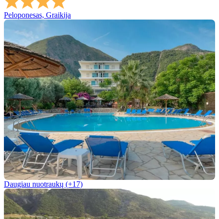
Peloponesas, Graikija
Daugiau nuotraukų (+17)