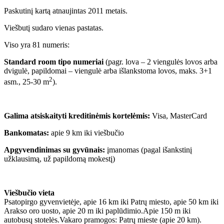
Paskutinį kartą atnaujintas 2011 metais.
Viešbutį sudaro vienas pastatas.
Viso yra 81 numeris:
Standard room tipo numeriai
(pagr. lova – 2 viengulės lovos arba
dvigulė, papildomai –
viengulė arba
išlankstoma lovos, maks. 3+1
2
asm., 25-30 m
).
Galima atsiskaityti kreditinėmis kortelėmis:
Visa, MasterCard
Bankomatas:
apie 9 km iki viešbučio
Apgyvendinimas su gyvūnais:
įmanomas (pagal išankstinį
užklausimą, už papildomą mokestį)
Viešbučio vieta
Psatopirgo gyvenvietėje, apie 16 km iki Patrų miesto, apie 50 km iki
Arakso oro uosto, apie 20 m iki paplūdimio.Apie 150 m iki
autobusų stotelės.Vakaro pramogos: Patrų mieste (apie 20 km).