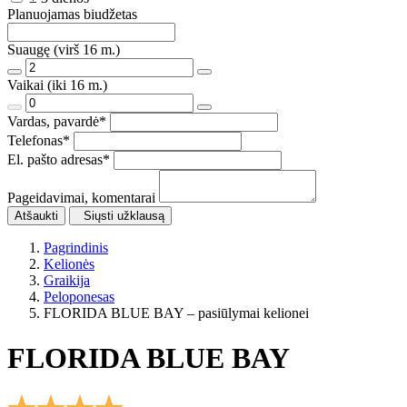
Planuojamas biudžetas
Suaugę (virš 16 m.)
Vaikai (iki 16 m.)
Vardas, pavardė
*
Telefonas
*
El. pašto adresas
*
Pageidavimai, komentarai
Atšaukti
Siųsti užklausą
Pagrindinis
Kelionės
Graikija
Peloponesas
FLORIDA BLUE BAY – pasiūlymai kelionei
FLORIDA BLUE BAY