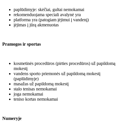
paplūdimyje: skėčiai, gultai nemokamai
rekomenduojama speciali avalynė yra
platforma yra (patogiam įėjimui į vandenį)
įėjimas į jūrą akmenuotas
Pramogos ir sportas
kosmetinės procedūros (pirties procedūros) už papildomą
mokestį
vandens sporto priemonės už papildomą mokestį
(paplūdimyje)
masažas už papildomą mokestį
stalo tenisas nemokamai
joga nemokamai
teniso kortas nemokamai
Numeryje