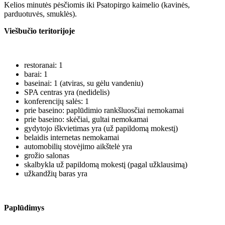
Kelios minutės pėsčiomis iki Psatopirgo kaimelio (kavinės,
parduotuvės, smuklės).
Viešbučio teritorijoje
restoranai: 1
barai: 1
baseinai: 1 (atviras, su gėlu vandeniu)
SPA centras yra (nedidelis)
konferencijų salės: 1
prie baseino: paplūdimio rankšluosčiai nemokamai
prie baseino: skėčiai, gultai nemokamai
gydytojo iškvietimas yra (už papildomą mokestį)
belaidis internetas nemokamai
automobilių stovėjimo aikštelė yra
grožio salonas
skalbykla už papildomą mokestį (pagal užklausimą)
užkandžių baras yra
Paplūdimys