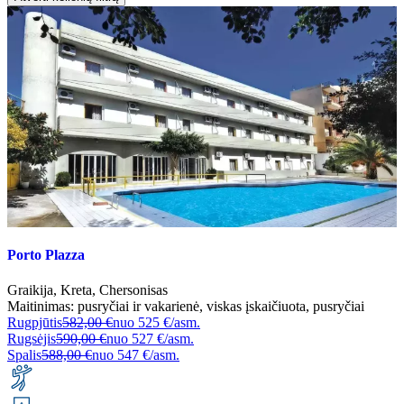
Porto Plazza
Graikija
,
Kreta
,
Chersonisas
Maitinimas:
pusryčiai ir vakarienė
,
viskas įskaičiuota
,
pusryčiai
Rugpjūtis
582,00 €
nuo
525 €/asm.
Rugsėjis
590,00 €
nuo
527 €/asm.
Spalis
588,00 €
nuo
547 €/asm.