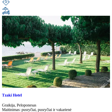
Tzaki Hotel
Graikija
,
Peloponesas
Maitinimas:
pusryčiai
,
pusryčiai ir vakarienė