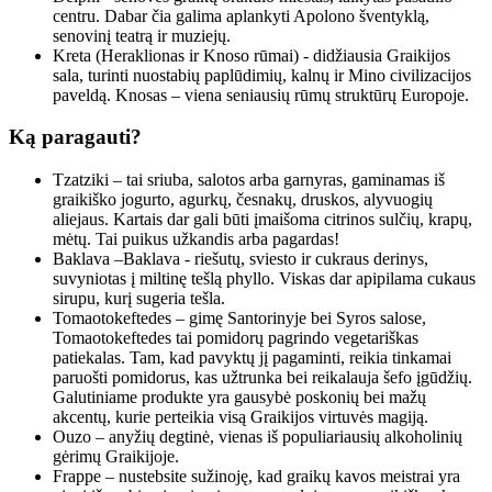
centru. Dabar čia galima aplankyti Apolono šventyklą,
senovinį teatrą ir muziejų.
Kreta (Heraklionas ir Knoso rūmai) - didžiausia Graikijos
sala, turinti nuostabių paplūdimių, kalnų ir Mino civilizacijos
paveldą. Knosas – viena seniausių rūmų struktūrų Europoje.
Ką paragauti?
Tzatziki – tai sriuba, salotos arba garnyras, gaminamas iš
graikiško jogurto, agurkų, česnakų, druskos, alyvuogių
aliejaus. Kartais dar gali būti įmaišoma citrinos sulčių, krapų,
mėtų. Tai puikus užkandis arba pagardas
!
Baklava –Baklava - riešutų, sviesto ir cukraus derinys,
suvyniotas į miltinę tešlą phyllo. Viskas dar apipilama cukaus
sirupu, kurį sugeria tešla.
Tomaotokeftedes – gimę Santorinyje bei Syros salose,
Tomaotokeftedes tai pomidorų pagrindo vegetariškas
patiekalas. Tam, kad pavyktų jį pagaminti, reikia tinkamai
paruošti pomidorus, kas užtrunka bei reikalauja šefo įgūdžių.
Galutiniame produkte yra gausybė poskonių bei mažų
akcentų, kurie perteikia visą Graikijos virtuvės magiją.
Ouzo – anyžių degtinė, vienas iš populiariausių alkoholinių
gėrimų Graikijoje.
Frappe – nustebsite sužinoję, kad graikų kavos meistrai yra