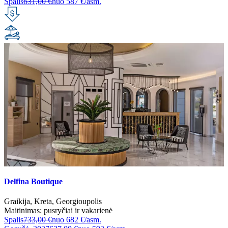
Spalis
631,00 €
nuo
587 €/asm.
Delfina Boutique
Graikija
,
Kreta
,
Georgioupolis
Maitinimas:
pusryčiai ir vakarienė
Spalis
733,00 €
nuo
682 €/asm.