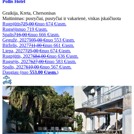
Pollis Hotel
Graikija
,
Kreta
,
Chersonisas
Maitinimas:
pusryčiai
,
pusryčiai ir vakarienė
,
viskas įskaičiuota
Rugpjūtis
725,00 €
nuo
674 €/asm.
Rugsėjis
nuo
719 €/asm.
Spalis
716,00 €
nuo
666 €/asm.
Gegužė, 2027
595,00 €
nuo
553 €/asm.
Birželis, 2027
711,00 €
nuo
661 €/asm.
Liepa, 2027
725,00 €
nuo
674 €/asm.
Rugpjūtis, 2027
684,00 €
nuo
636 €/asm.
Rugsėjis, 2027
627,00 €
nuo
583 €/asm.
Spalis, 2027
610,00 €
nuo
567 €/asm.
Daugiau (nuo
553.00 €/asm.
)