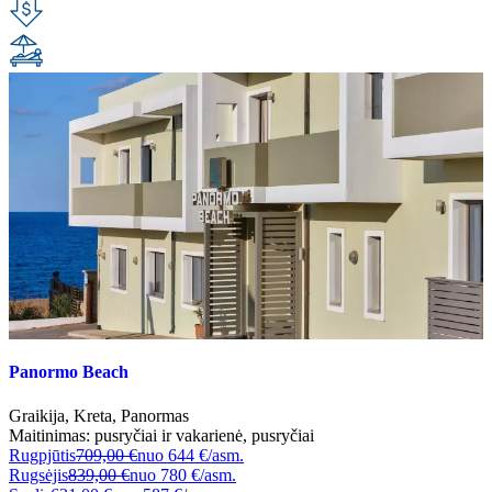
Panormo Beach
Graikija
,
Kreta
,
Panormas
Maitinimas:
pusryčiai ir vakarienė
,
pusryčiai
Rugpjūtis
709,00 €
nuo
644 €/asm.
Rugsėjis
839,00 €
nuo
780 €/asm.