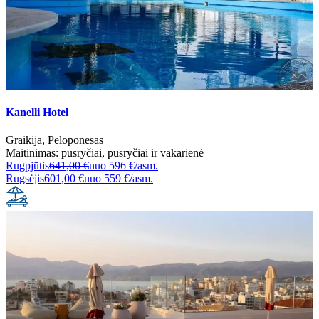
Kanelli Hotel
Graikija
,
Peloponesas
Maitinimas:
pusryčiai
,
pusryčiai ir vakarienė
Rugpjūtis
641,00 €
nuo
596 €/asm.
Rugsėjis
601,00 €
nuo
559 €/asm.