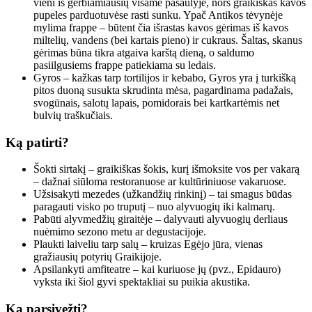
vieni iš gerbiamiausių visame pasaulyje, nors graikiškas kavos
pupeles parduotuvėse rasti sunku. Ypač Antikos tėvynėje
mylima frappe – būtent čia išrastas kavos gėrimas iš kavos
miltelių, vandens (bei kartais pieno) ir cukraus. Šaltas, skanus
gėrimas būna tikra atgaiva karštą dieną, o saldumo
pasiilgusiems frappe patiekiama su ledais.
Gyros – kažkas tarp tortilijos ir kebabo, Gyros yra į turkišką
pitos duoną susukta skrudinta mėsa, pagardinama padažais,
svogūnais, salotų lapais, pomidorais bei kartkartėmis net
bulvių traškučiais.
Ką patirti?
Šokti sirtakį – graikiškas šokis, kurį išmoksite vos per vakarą
– dažnai siūloma restoranuose ar kultūriniuose vakaruose.
Užsisakyti mezedes (užkandžių rinkinį) – tai smagus būdas
paragauti visko po truputį – nuo alyvuogių iki kalmarų.
Pabūti alyvmedžių giraitėje – dalyvauti alyvuogių derliaus
nuėmimo sezono metu ar degustacijoje.
Plaukti laiveliu tarp salų – kruizas Egėjo jūra, vienas
gražiausių potyrių Graikijoje.
Apsilankyti amfiteatre – kai kuriuose jų (pvz., Epidauro)
vyksta iki šiol gyvi spektakliai su puikia akustika.
Ką parsivežti?