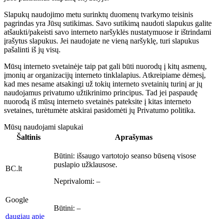
Slapukų naudojimo metu surinktų duomenų tvarkymo teisinis
pagrindas yra Jūsų sutikimas. Savo sutikimą naudoti slapukus galite
atšaukti/pakeisti savo interneto naršyklės nustatymuose ir ištrindami
įrašytus slapukus. Jei naudojate ne vieną naršyklę, turi slapukus
pašalinti iš jų visų.
Mūsų interneto svetainėje taip pat gali būti nuorodų į kitų asmenų,
įmonių ar organizacijų interneto tinklalapius. Atkreipiame dėmesį,
kad mes nesame atsakingi už tokių interneto svetainių turinį ar jų
naudojamus privatumo užtikrinimo principus. Tad jei paspaudę
nuorodą iš mūsų interneto svetainės pateksite į kitas interneto
svetaines, turėtumėte atskirai pasidomėti jų Privatumo politika.
Mūsų naudojami slapukai
Šaltinis
Aprašymas
Būtini:
išsaugo vartotojo seanso būseną visose
puslapio užklausose.
BC.lt
Neprivalomi:
–
Google
Būtini:
–
daugiau apie