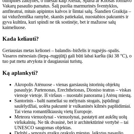
olimpinės žaidynės, o miestai kaip Atėnai, Sparta ar Knosas formavo
Vakarų pasaulio pamatus. Šalį puošia marmurinės šventyklos,
amfiteatrai, mitais apipintos kalvos ir šimtai salų. Šiandien Graikija –
tai viduržemiška ramybė, skanūs patiekalai, nuostabios pakrantės ir
gyva kultūra, kuri spindi ne tik sostinėje, bet ir mažuose salų
kaimeliuose.
Kada keliauti?
Geriausias metas kelionei – balandis–birželis ir rugsėjis–spalis.
Vasaros mėnesiais (liepą–rugpjūtį) gali būti labai karšta (iki 38 °C), o
tuo pat metu atvyksta ir daugiausiai turistų.
Ką aplankyti?
Akropolis Atėnuose - vienas garsiausių istorinių objektų
pasaulyje. Partenonas, Erechtheionas, Dioniso teatras – viskas
vienoje vietoje. Iš viršaus – nuostabi panorama į Atėnų miestą.
Santorinis - balti nameliai su mėlynais stogais, įspūdingi
saulėlydžiai, uolėta pakrantė ir vulkaninės kilmės paplūdimiai.
Tai viena romantiškiausių vietų Europoje.
Meteora vienuolynai - vienuolynai, pastatyti ant aukštų uolų
viršukalnių. Ne tik dvasinė, bet ir architektūrinė vertybė – tai
UNESCO saugomas objektas.
Delphi - senovės graikų orakulo miestas, laikytas pasaulio