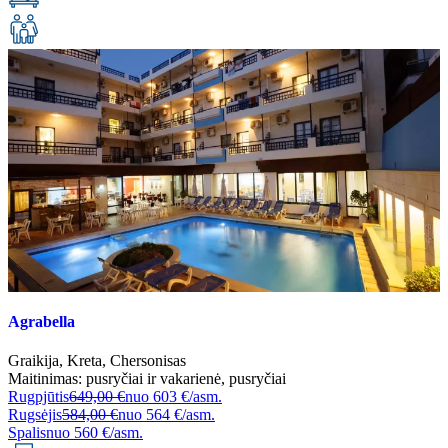
Agrabella
Graikija
,
Kreta
,
Chersonisas
Maitinimas:
pusryčiai ir vakarienė
,
pusryčiai
Rugpjūtis
649,00 €
nuo
603 €/asm.
Rugsėjis
584,00 €
nuo
564 €/asm.
Spalis
nuo
560 €/asm.