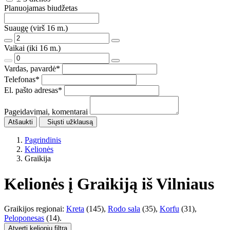
Planuojamas biudžetas
Suaugę (virš 16 m.)
Vaikai (iki 16 m.)
Vardas, pavardė
*
Telefonas
*
El. pašto adresas
*
Pageidavimai, komentarai
Atšaukti
Siųsti užklausą
Pagrindinis
Kelionės
Graikija
Kelionės į Graikiją iš Vilniaus
Graikijos regionai:
Kreta
(145),
Rodo sala
(35),
Korfu
(31),
Peloponesas
(14).
Atverti kelionių filtrą