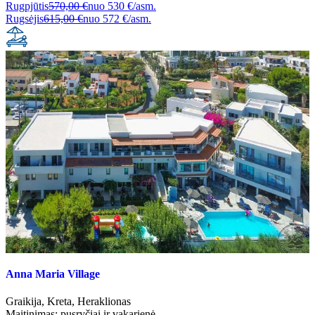
Rugpjūtis
570,00 €
nuo
530 €/asm.
Rugsėjis
615,00 €
nuo
572 €/asm.
Anna Maria Village
Graikija
,
Kreta
,
Heraklionas
Maitinimas:
pusryčiai ir vakarienė