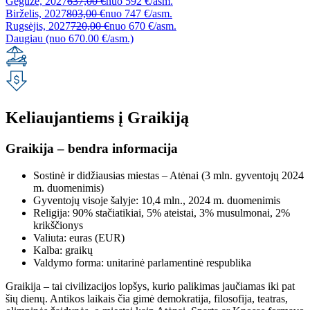
Gegužė, 2027
637,00 €
nuo
592 €/asm.
Birželis, 2027
803,00 €
nuo
747 €/asm.
Rugsėjis, 2027
720,00 €
nuo
670 €/asm.
Daugiau (nuo 670.00 €/asm.)
Keliaujantiems į Graikiją
Graikija – bendra informacija
Sostinė ir didžiausias miestas – Atėnai (3 mln. gyventojų 2024
m. duomenimis)
Gyventojų visoje šalyje: 10,4 mln., 2024 m. duomenimis
Religija: 90
%
stačiatikiai, 5
% ateistai, 3%
musulmonai, 2%
krikščionys
Valiuta: euras (EUR)
Kalba: graikų
Valdymo forma: unitarinė parlamentinė respublika
Graikija – tai civilizacijos lopšys, kurio palikimas jaučiamas iki pat
šių dienų. Antikos laikais čia gimė demokratija, filosofija, teatras,