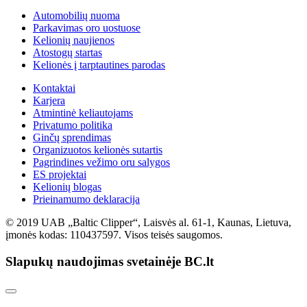
Automobilių nuoma
Parkavimas oro uostuose
Kelionių naujienos
Atostogų startas
Kelionės į tarptautines parodas
Kontaktai
Karjera
Atmintinė keliautojams
Privatumo politika
Ginčų sprendimas
Organizuotos kelionės sutartis
Pagrindines vežimo oru salygos
ES projektai
Kelionių blogas
Prieinamumo deklaracija
© 2019 UAB „Baltic Clipper“, Laisvės al. 61-1, Kaunas, Lietuva,
įmonės kodas: 110437597. Visos teisės saugomos.
Slapukų naudojimas svetainėje BC.lt