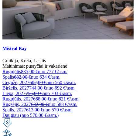
Mistral Bay
Graikija
,
Kreta
,
Lasitis
Maitinimas:
pusryčiai ir vakarienė
Rugpjūtis
835,00 €
nuo
777 €/asm.
Spalis
682,00 €
nuo
634 €/asm.
Gegužė, 2027
602,00 €
nuo
560 €/asm.
Birželis, 2027
744,00 €
nuo
692 €/asm.
Liepa, 2027
756,00 €
nuo
703 €/asm.
Rugpjūtis, 2027
668,00 €
nuo
621 €/asm.
Rugsėjis, 2027
632,00 €
nuo
588 €/asm.
Spalis, 2027
613,00 €
nuo
570 €/asm.
Daugiau (nuo 570.00 €/asm.)