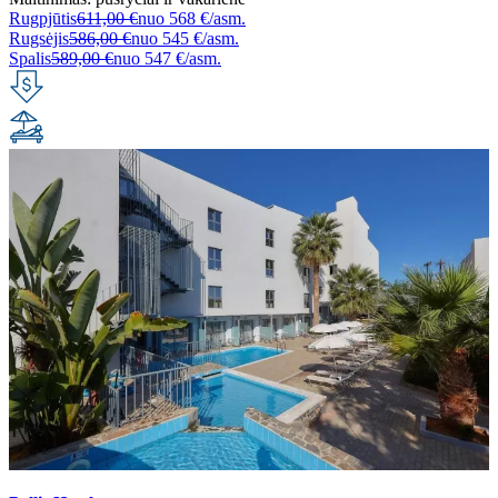
Rugpjūtis
611,00 €
nuo
568 €/asm.
Rugsėjis
586,00 €
nuo
545 €/asm.
Spalis
589,00 €
nuo
547 €/asm.