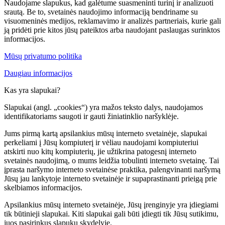
Naudojame slapukus, kad galėtume suasmeninti turinį ir analizuoti
srautą. Be to, svetainės naudojimo informaciją bendriname su
visuomeninės medijos, reklamavimo ir analizės partneriais, kurie gali
ją pridėti prie kitos jūsų pateiktos arba naudojant paslaugas surinktos
informacijos.
Mūsų privatumo politika
Daugiau informacijos
Kas yra slapukai?
Slapukai (angl. „cookies“) yra mažos teksto dalys, naudojamos
identifikatoriams saugoti ir gauti žiniatinklio naršyklėje.
Jums pirmą kartą apsilankius mūsų interneto svetainėje, slapukai
perkeliami į Jūsų kompiuterį ir vėliau naudojami kompiuteriui
atskirti nuo kitų kompiuterių, jie užtikrina patogesnį interneto
svetainės naudojimą, o mums leidžia tobulinti interneto svetainę. Tai
įprasta naršymo interneto svetainėse praktika, palengvinanti naršymą
Jūsų jau lankytoje interneto svetainėje ir supaprastinanti prieigą prie
skelbiamos informacijos.
Apsilankius mūsų interneto svetainėje, Jūsų įrenginyje yra įdiegiami
tik būtinieji slapukai. Kiti slapukai gali būti įdiegti tik Jūsų sutikimu,
juos pasirinkus slapukų skydelyje.