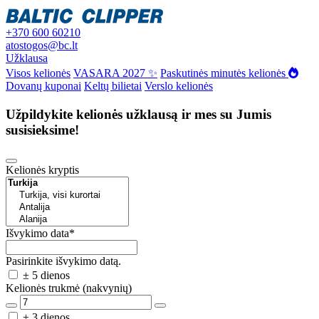
+370 600 60210
atostogos@bc.lt
Užklausa
Visos kelionės
VASARA 2027 ✨
Paskutinės minutės kelionės
Dovanų kuponai
Keltų bilietai
Verslo kelionės
Užpildykite kelionės užklausą ir mes su Jumis
susisieksime!
Kelionės kryptis
Išvykimo data
*
Pasirinkite išvykimo datą.
± 5 dienos
Kelionės trukmė (nakvynių)
± 3 dienos