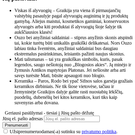
Viskas iš alyvuogių – Graikija yra viena iš pirmaujančių
valstybių pasaulyje pagal alyvuogių auginimą ir jų produktų
gamybą. Aliejus maistui, kosmetikos gaminiai, konservuotos
alyvuogės arba kiti produktai iš alyvuogių šioje šalyje tik
aukščiausios klasės
!
Ouzo bei anyžiniai saldainiai – stiprus anyžinis skonis atspindi
tai, kokie turėtų būti unikalūs graikiški delikatesai. Nors Ouzo
labiau tinka šventėms, anyžiniai saldainiai bus daugiau
ekstremalus pasirinkimas, leisiantis pažinti naujus skonius.
Mati talismanas – tai yra graikiškas simbolis, kuris, pasak
legendos, saugo nešiotoją nuo „Blogosios akies“. Ją minėjo ir
žymusis Antikos mąstytojas Platonas. Jei nešiosite arba arti
savęs turėsite Mati, būsite apsaugoti nuo blogio.
Keramika – Paros, Rodo bei ypač Sifnos salos garsėja gražiais
keramikos dirbiniais. Ne tik šiose vietovėse, tačiau ir
žemyninėje Graikijos dalyje galite rasti nuostabių lėkščių,
puodelių, dubenėlių bei kitos keramikos, kuri tiks kaip
suvenyras arba dovana.
Geriausi pasiūlymai - tiesiai į Jūsų pašto dėžutę
Jūsų el. pašto adresas
Prenumeruoti
Užsiprenumeruodamas(-a) sutinku su
privatumo politika
.