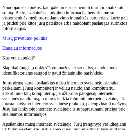
Naudojame slapukus, kad galėtume suasmeninti turinį ir analizuoti
srautą. Be to, svetainės naudojimo informaciją bendriname su
visuomeninės medijos, reklamavimo ir analizės partneriais, kurie gali
ją pridėti prie kitos jūsų pateiktos arba naudojant paslaugas surinktos
informacijos.
Mūsų privatumo politika
Daugiau informacijos
Kas yra slapukai?
Slapukai (angl. „cookies“) yra mažos teksto dalys, naudojamos
identifikatoriams saugoti ir gauti žiniatinklio naršyklėje.
Jums pirmą kartą apsilankius mūsų interneto svetainėje, slapukai
perkeliami į Jūsų kompiuterį ir vėliau naudojami kompiuteriui
atskirti nuo kitų kompiuterių, jie užtikrina patogesnį interneto
svetainės naudojimą, o mums leidžia tobulinti interneto svetainę. Tai
įprasta naršymo interneto svetainėse praktika, palengvinanti naršymą
Jūsų jau lankytoje interneto svetainėje ir supaprastinanti prieigą prie
skelbiamos informacijos.
Apsilankius mūsų interneto svetainėje, Jūsų įrenginyje yra įdiegiami
tik būtinieji slapukai. Kiti slapukai gali būti įdiegti tik Jūsų sutikimu,