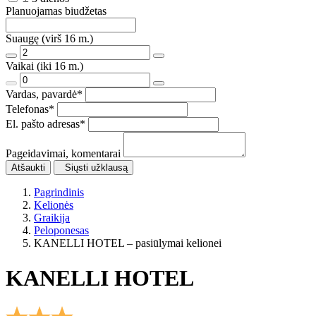
Planuojamas biudžetas
Suaugę (virš 16 m.)
Vaikai (iki 16 m.)
Vardas, pavardė
*
Telefonas
*
El. pašto adresas
*
Pageidavimai, komentarai
Atšaukti
Siųsti užklausą
Pagrindinis
Kelionės
Graikija
Peloponesas
KANELLI HOTEL – pasiūlymai kelionei
KANELLI HOTEL