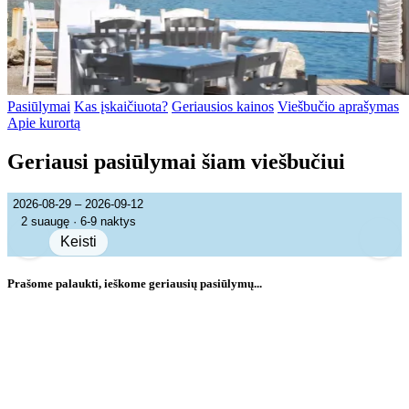
Pasiūlymai
Kas įskaičiuota?
Geriausios kainos
Viešbučio aprašymas
Apie kurortą
Geriausi pasiūlymai šiam viešbučiui
2026-08-29 – 2026-09-12
2 suaugę · 6-9 naktys
Keisti
Prašome palaukti, ieškome geriausių pasiūlymų...