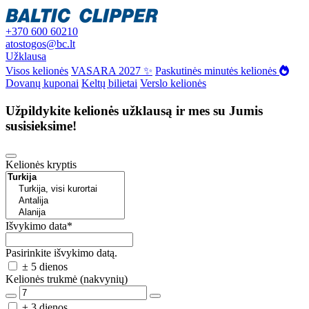
+370 600 60210
atostogos@bc.lt
Užklausa
Visos kelionės
VASARA 2027 ✨
Paskutinės minutės kelionės
Dovanų kuponai
Keltų bilietai
Verslo kelionės
Užpildykite kelionės užklausą ir mes su Jumis
susisieksime!
Kelionės kryptis
Išvykimo data
*
Pasirinkite išvykimo datą.
± 5 dienos
Kelionės trukmė (nakvynių)
± 3 dienos