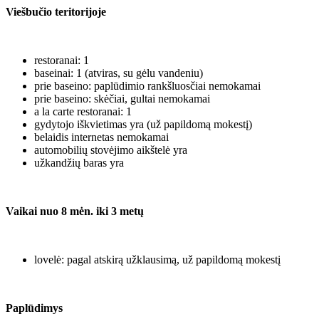
Viešbučio teritorijoje
restoranai: 1
baseinai: 1 (atviras, su gėlu vandeniu)
prie baseino: paplūdimio rankšluosčiai nemokamai
prie baseino: skėčiai, gultai nemokamai
a la carte restoranai: 1
gydytojo iškvietimas yra (už papildomą mokestį)
belaidis internetas nemokamai
automobilių stovėjimo aikštelė yra
užkandžių baras yra
Vaikai nuo 8 mėn. iki 3 metų
lovelė: pagal atskirą užklausimą, už papildomą mokestį
Paplūdimys