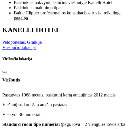
Pasirinktas nakvynių skaičius viešbutyje Kanelli Hotel
Pasirinktas maitinimo tipas
Baltic Clipper profesionalios konsultacijos ir visa reikalinga
pagalba
KANELLI HOTEL
Peloponesas, Graikija
Viešbučio lokacija
Viešbučio lokacija
Viešbutis
Pastatytas 1968 metais, paskutinį kartą atnaujintas 2012 metais.
Viešbutį sudaro 2-jų aukštų pastatas.
Viso yra 36 numeriai.
Standard room tipo numeriai
(pagr. lova – 2 viengulės lovos arba