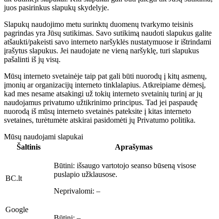
juos pasirinkus slapukų skydelyje.
Slapukų naudojimo metu surinktų duomenų tvarkymo teisinis
pagrindas yra Jūsų sutikimas. Savo sutikimą naudoti slapukus galite
atšaukti/pakeisti savo interneto naršyklės nustatymuose ir ištrindami
įrašytus slapukus. Jei naudojate ne vieną naršyklę, turi slapukus
pašalinti iš jų visų.
Mūsų interneto svetainėje taip pat gali būti nuorodų į kitų asmenų,
įmonių ar organizacijų interneto tinklalapius. Atkreipiame dėmesį,
kad mes nesame atsakingi už tokių interneto svetainių turinį ar jų
naudojamus privatumo užtikrinimo principus. Tad jei paspaudę
nuorodą iš mūsų interneto svetainės pateksite į kitas interneto
svetaines, turėtumėte atskirai pasidomėti jų Privatumo politika.
Mūsų naudojami slapukai
Šaltinis
Aprašymas
Būtini:
išsaugo vartotojo seanso būseną visose
puslapio užklausose.
BC.lt
Neprivalomi:
–
Google
Būtini:
–