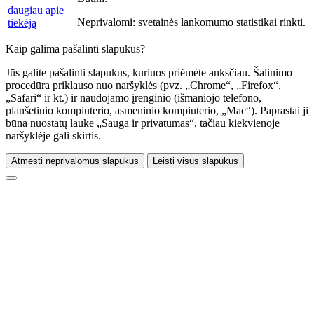
daugiau apie
Neprivalomi:
svetainės lankomumo statistikai rinkti.
tiekėją
Kaip galima pašalinti slapukus?
Jūs galite pašalinti slapukus, kuriuos priėmėte anksčiau. Šalinimo
procedūra priklauso nuo naršyklės (pvz. „Chrome“, „Firefox“,
„Safari“ ir kt.) ir naudojamo įrenginio (išmaniojo telefono,
planšetinio kompiuterio, asmeninio kompiuterio, „Mac“). Paprastai ji
būna nuostatų lauke „Sauga ir privatumas“, tačiau kiekvienoje
naršyklėje gali skirtis.
Atmesti neprivalomus slapukus
Leisti visus slapukus