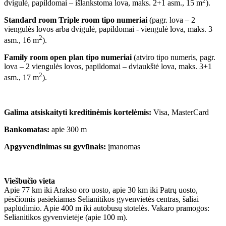
2
dvigulė, papildomai – išlankstoma lova, maks. 2+1 asm., 15 m
).
Standard room Triple room tipo numeriai
(pagr. lova – 2
viengulės lovos arba dvigulė, papildomai - viengulė lova, maks. 3
2
asm., 16 m
).
Family room open plan tipo numeriai
(atviro tipo numeris, pagr.
lova – 2 viengulės lovos, papildomai – dviaukštė lova, maks. 3+1
2
asm., 17 m
).
Galima atsiskaityti kreditinėmis kortelėmis:
Visa, MasterCard
Bankomatas:
apie 300 m
Apgyvendinimas su gyvūnais:
įmanomas
Viešbučio vieta
Apie 77 km iki Arakso oro uosto, apie 30 km iki Patrų uosto,
pėsčiomis pasiekiamas Selianitikos gyvenvietės centras, šaliai
paplūdimio. Apie 400 m iki autobusų stotelės. Vakaro pramogos:
Selianitikos gyvenvietėje (apie 100 m).