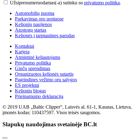
Užsiprenumeruodamas(-a) sutinku su
privatumo politika
.
Automobilių nuoma
Parkavimas oro uostuose
Kelionių naujienos
Atostogų startas
Kelionės į tarptautines parodas
Kontaktai
Karjera
Atmintinė keliautojams
Privatumo politika
Ginčų sprendimas
Organizuotos kelionės sutartis
Pagrindines vežimo oru salygos
ES projektai
Kelionių blogas
Prieinamumo deklaracija
© 2019 UAB „Baltic Clipper“, Laisvės al. 61-1, Kaunas, Lietuva,
įmonės kodas: 110437597. Visos teisės saugomos.
Slapukų naudojimas svetainėje BC.lt