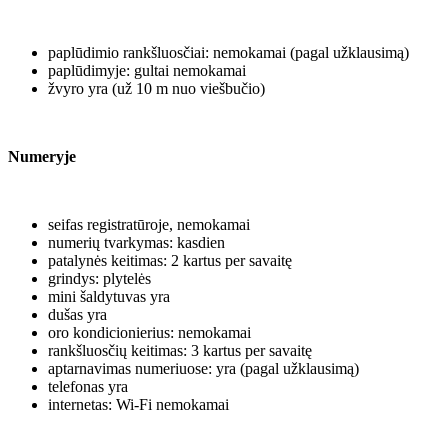
paplūdimio rankšluosčiai: nemokamai (pagal užklausimą)
paplūdimyje: gultai nemokamai
žvyro yra (už 10 m nuo viešbučio)
Numeryje
seifas registratūroje, nemokamai
numerių tvarkymas: kasdien
patalynės keitimas: 2 kartus per savaitę
grindys: plytelės
mini šaldytuvas yra
dušas yra
oro kondicionierius: nemokamai
rankšluosčių keitimas: 3 kartus per savaitę
aptarnavimas numeriuose: yra (pagal užklausimą)
telefonas yra
internetas: Wi-Fi nemokamai