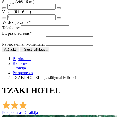
Suaugę (virš 16 m.)
Vaikai (iki 16 m.)
Vardas, pavardė
*
Telefonas
*
El. pašto adresas
*
Pageidavimai, komentarai
Atšaukti
Siųsti užklausą
Pagrindinis
Kelionės
Graikija
Peloponesas
TZAKI HOTEL – pasiūlymai kelionei
TZAKI HOTEL
Peloponesas, Graikija