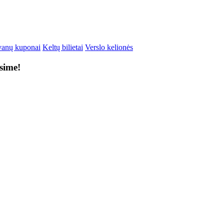
anų kuponai
Keltų bilietai
Verslo kelionės
ksime!