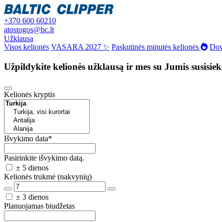
+370 600 60210
atostogos@bc.lt
Užklausa
Visos kelionės
VASARA 2027 ✨
Paskutinės minutės kelionės
Dov
Užpildykite kelionės užklausą ir mes su Jumis susisie
Kelionės kryptis
Išvykimo data
*
Pasirinkite išvykimo datą.
± 5 dienos
Kelionės trukmė (nakvynių)
± 3 dienos
Planuojamas biudžetas