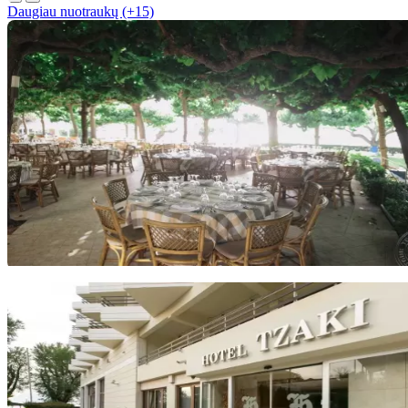
Daugiau nuotraukų (+15)