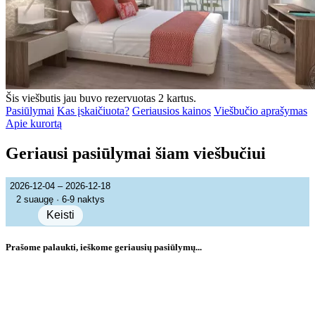
Šis viešbutis jau buvo rezervuotas 2 kartus.
Pasiūlymai
Kas įskaičiuota?
Geriausios kainos
Viešbučio aprašymas
Apie kurortą
Geriausi pasiūlymai šiam viešbučiui
2026-12-04 – 2026-12-18
2 suaugę · 6-9 naktys
Keisti
Prašome palaukti, ieškome geriausių pasiūlymų...