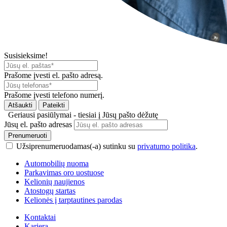
Susisieksime!
Prašome įvesti el. pašto adresą.
Prašome įvesti telefono numerį.
Atšaukti
Pateikti
Geriausi pasiūlymai - tiesiai į Jūsų pašto dėžutę
Jūsų el. pašto adresas
Prenumeruoti
Užsiprenumeruodamas(-a) sutinku su
privatumo politika
.
Automobilių nuoma
Parkavimas oro uostuose
Kelionių naujienos
Atostogų startas
Kelionės į tarptautines parodas
Kontaktai
Karjera