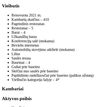
Viešbutis
Renovuota 2021 m.
Kambarių skaičius – 410
Pagrindinis restoranas
Restoranai – 5
Barai – 4
Užkandžių baras
Konferencijų salė (mokama)
Bevielis internetas
Automobilių stovėjimo aikštelė (mokama)
Liftas
Saulės terasa
Baseinai – 4
Gultai prie baseino
Skėčiai nuo saulės prie baseino
Paplūdimio rankšluosčiai prie baseino (palikus užstatą)
Viešbučio kategorija šalyje – 4*
Kambariai
Aktyvus poilsis