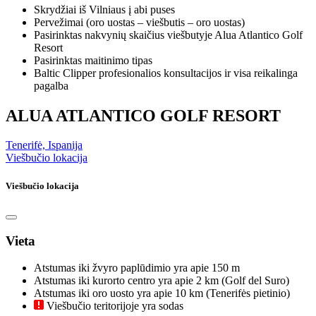
Skrydžiai iš Vilniaus į abi puses
Pervežimai (oro uostas – viešbutis – oro uostas)
Pasirinktas nakvynių skaičius viešbutyje Alua Atlantico Golf
Resort
Pasirinktas maitinimo tipas
Baltic Clipper profesionalios konsultacijos ir visa reikalinga
pagalba
ALUA ATLANTICO GOLF RESORT
Tenerifė, Ispanija
Viešbučio lokacija
Viešbučio lokacija
Vieta
Atstumas iki žvyro paplūdimio yra apie 150 m
Atstumas iki kurorto centro yra apie 2 km (Golf del Suro)
Atstumas iki oro uosto yra apie 10 km (Tenerifės pietinio)
Viešbučio teritorijoje yra sodas