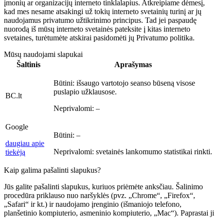
įmonių ar organizacijų interneto tinklalapius. Atkreipiame dėmesį,
kad mes nesame atsakingi už tokių interneto svetainių turinį ar jų
naudojamus privatumo užtikrinimo principus. Tad jei paspaudę
nuorodą iš mūsų interneto svetainės pateksite į kitas interneto
svetaines, turėtumėte atskirai pasidomėti jų Privatumo politika.
Mūsų naudojami slapukai
Šaltinis
Aprašymas
Būtini:
išsaugo vartotojo seanso būseną visose
puslapio užklausose.
BC.lt
Neprivalomi:
–
Google
Būtini:
–
daugiau apie
Neprivalomi:
svetainės lankomumo statistikai rinkti.
tiekėją
Kaip galima pašalinti slapukus?
Jūs galite pašalinti slapukus, kuriuos priėmėte anksčiau. Šalinimo
procedūra priklauso nuo naršyklės (pvz. „Chrome“, „Firefox“,
„Safari“ ir kt.) ir naudojamo įrenginio (išmaniojo telefono,
planšetinio kompiuterio, asmeninio kompiuterio, „Mac“). Paprastai ji