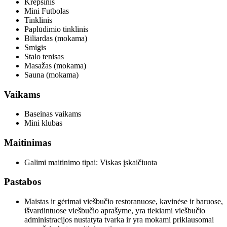
Krepšinis
Mini Futbolas
Tinklinis
Paplūdimio tinklinis
Biliardas (mokama)
Smigis
Stalo tenisas
Masažas (mokama)
Sauna (mokama)
Vaikams
Baseinas vaikams
Mini klubas
Maitinimas
Galimi maitinimo tipai: Viskas įskaičiuota
Pastabos
Maistas ir gėrimai viešbučio restoranuose, kavinėse ir baruose,
išvardintuose viešbučio aprašyme, yra tiekiami viešbučio
administracijos nustatyta tvarka ir yra mokami priklausomai