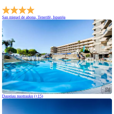
San miguel de abona, Tenerifė, Ispanija
Daugiau nuotraukų (+15)