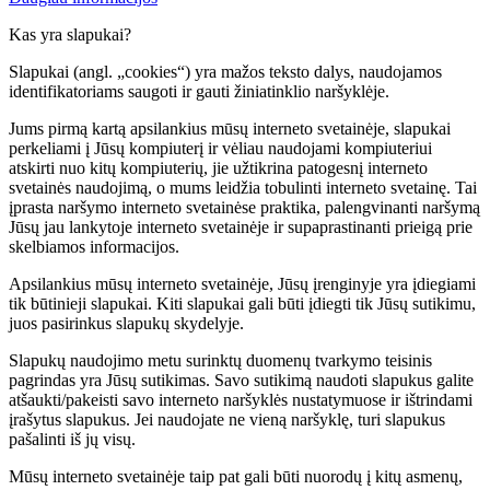
Kas yra slapukai?
Slapukai (angl. „cookies“) yra mažos teksto dalys, naudojamos
identifikatoriams saugoti ir gauti žiniatinklio naršyklėje.
Jums pirmą kartą apsilankius mūsų interneto svetainėje, slapukai
perkeliami į Jūsų kompiuterį ir vėliau naudojami kompiuteriui
atskirti nuo kitų kompiuterių, jie užtikrina patogesnį interneto
svetainės naudojimą, o mums leidžia tobulinti interneto svetainę. Tai
įprasta naršymo interneto svetainėse praktika, palengvinanti naršymą
Jūsų jau lankytoje interneto svetainėje ir supaprastinanti prieigą prie
skelbiamos informacijos.
Apsilankius mūsų interneto svetainėje, Jūsų įrenginyje yra įdiegiami
tik būtinieji slapukai. Kiti slapukai gali būti įdiegti tik Jūsų sutikimu,
juos pasirinkus slapukų skydelyje.
Slapukų naudojimo metu surinktų duomenų tvarkymo teisinis
pagrindas yra Jūsų sutikimas. Savo sutikimą naudoti slapukus galite
atšaukti/pakeisti savo interneto naršyklės nustatymuose ir ištrindami
įrašytus slapukus. Jei naudojate ne vieną naršyklę, turi slapukus
pašalinti iš jų visų.
Mūsų interneto svetainėje taip pat gali būti nuorodų į kitų asmenų,