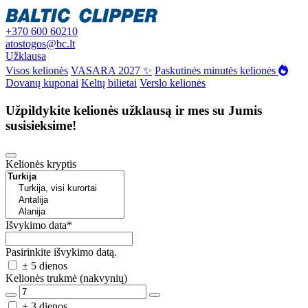
+370 600 60210
atostogos@bc.lt
Užklausa
Visos kelionės
VASARA 2027 ✨
Paskutinės minutės kelionės
Dovanų kuponai
Keltų bilietai
Verslo kelionės
Užpildykite kelionės užklausą ir mes su Jumis
susisieksime!
Kelionės kryptis
Išvykimo data
*
Pasirinkite išvykimo datą.
± 5 dienos
Kelionės trukmė (nakvynių)
± 3 dienos