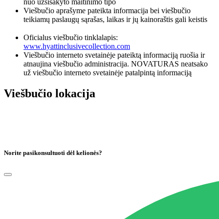
nuo užsisakyto maitinimo tipo
Viešbučio aprašyme pateikta informacija bei viešbučio
teikiamų paslaugų sąrašas, laikas ir jų kainoraštis gali keistis
Oficialus viešbučio tinklalapis:
www.hyattinclusivecollection.com
Viešbučio interneto svetainėje pateiktą informaciją ruošia ir
atnaujina viešbučio administracija. NOVATURAS neatsako
už viešbučio interneto svetainėje patalpintą informaciją
Viešbučio lokacija
Norite pasikonsultuoti dėl kelionės?