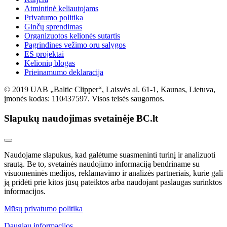
Atmintinė keliautojams
Privatumo politika
Ginčų sprendimas
Organizuotos kelionės sutartis
Pagrindines vežimo oru salygos
ES projektai
Kelionių blogas
Prieinamumo deklaracija
© 2019 UAB „Baltic Clipper“, Laisvės al. 61-1, Kaunas, Lietuva,
įmonės kodas: 110437597. Visos teisės saugomos.
Slapukų naudojimas svetainėje BC.lt
Naudojame slapukus, kad galėtume suasmeninti turinį ir analizuoti
srautą. Be to, svetainės naudojimo informaciją bendriname su
visuomeninės medijos, reklamavimo ir analizės partneriais, kurie gali
ją pridėti prie kitos jūsų pateiktos arba naudojant paslaugas surinktos
informacijos.
Mūsų privatumo politika
Daugiau informacijos