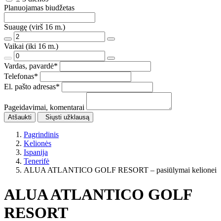
Planuojamas biudžetas
Suaugę (virš 16 m.)
Vaikai (iki 16 m.)
Vardas, pavardė
*
Telefonas
*
El. pašto adresas
*
Pageidavimai, komentarai
Atšaukti
Siųsti užklausą
Pagrindinis
Kelionės
Ispanija
Tenerifė
ALUA ATLANTICO GOLF RESORT – pasiūlymai kelionei
ALUA ATLANTICO GOLF
RESORT