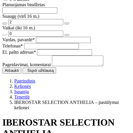
Planuojamas biudžetas
Suaugę (virš 16 m.)
Vaikai (iki 16 m.)
Vardas, pavardė
*
Telefonas
*
El. pašto adresas
*
Pageidavimai, komentarai
Atšaukti
Siųsti užklausą
Pagrindinis
Kelionės
Ispanija
Tenerifė
IBEROSTAR SELECTION ANTHELIA – pasiūlymai
kelionei
IBEROSTAR SELECTION