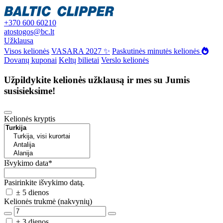
+370 600 60210
atostogos@bc.lt
Užklausa
Visos kelionės
VASARA 2027 ✨
Paskutinės minutės kelionės
Dovanų kuponai
Keltų bilietai
Verslo kelionės
Užpildykite kelionės užklausą ir mes su Jumis
susisieksime!
Kelionės kryptis
Išvykimo data
*
Pasirinkite išvykimo datą.
± 5 dienos
Kelionės trukmė (nakvynių)
± 3 dienos