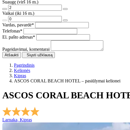
Suaugę (virš 16 m.)
Vaikai (iki 16 m.)
Vardas, pavardė
*
Telefonas
*
El. pašto adresas
*
Pageidavimai, komentarai
Atšaukti
Siųsti užklausą
Pagrindinis
Kelionės
Kipras
ASCOS CORAL BEACH HOTEL – pasiūlymai kelionei
ASCOS CORAL BEACH HOT
Larnaka, Kipras