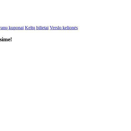
anų kuponai
Keltų bilietai
Verslo kelionės
ksime!