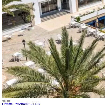
Daugiau nuotraukų (+18)