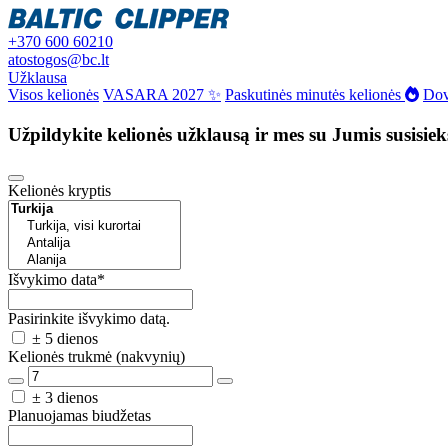
+370 600 60210
atostogos@bc.lt
Užklausa
Visos kelionės
VASARA 2027 ✨
Paskutinės minutės kelionės
Dov
Užpildykite kelionės užklausą ir mes su Jumis susisie
Kelionės kryptis
Išvykimo data
*
Pasirinkite išvykimo datą.
± 5 dienos
Kelionės trukmė (nakvynių)
± 3 dienos
Planuojamas biudžetas