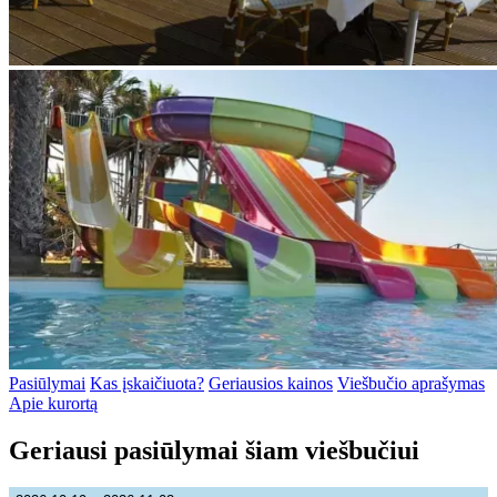
Pasiūlymai
Kas įskaičiuota?
Geriausios kainos
Viešbučio aprašymas
Apie kurortą
Geriausi pasiūlymai šiam viešbučiui