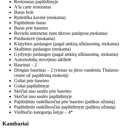
Restoranas paplūdimyje
A'la carte restoranas
Baras hole
Rytietiška kavinė (mokama)
Paplūdimio baras
Baras prie baseino
Bevielis internetas (tam tikrose patalpose,mokama)
Parduotuvė (mokama)
Kirpyklos paslaugos (pagal atskirą užklausimą, mokama)
Skalbimo paslaugos (mokama)
Gydytojo paslaugos (pagal atskirą užklausimą, mokama)
Automobilių stovėjimo aikštelė
Baseinai – 2
Dengtas baseinas – 2 (vienas su jūros vandeniu Thalasso
centre už papildomą mokestį)
Gultai prie baseino
Gultai paplūdimyje
Skėčiai nuo saulės prie baseino
Skėčiai nuo saulės paplūdimyje
Paplūdimio rankšluosčiai prie baseino (palikus užstatą)
Paplūdimio rankšluosčiai paplūdimyje (palikus užstatą)
Viešbučio kategorija šalyje – 4*
Kambariai