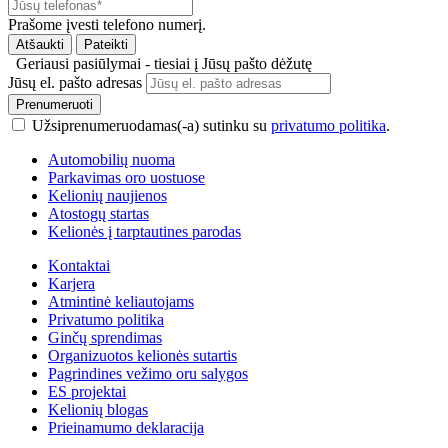
Prašome įvesti telefono numerį.
Atšaukti
Pateikti
Geriausi pasiūlymai - tiesiai į Jūsų pašto dėžutę
Jūsų el. pašto adresas
Prenumeruoti
Užsiprenumeruodamas(-a) sutinku su
privatumo politika
.
Automobilių nuoma
Parkavimas oro uostuose
Kelionių naujienos
Atostogų startas
Kelionės į tarptautines parodas
Kontaktai
Karjera
Atmintinė keliautojams
Privatumo politika
Ginčų sprendimas
Organizuotos kelionės sutartis
Pagrindines vežimo oru salygos
ES projektai
Kelionių blogas
Prieinamumo deklaracija