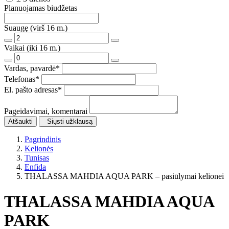
Planuojamas biudžetas
Suaugę (virš 16 m.)
Vaikai (iki 16 m.)
Vardas, pavardė
*
Telefonas
*
El. pašto adresas
*
Pageidavimai, komentarai
Atšaukti
Siųsti užklausą
Pagrindinis
Kelionės
Tunisas
Enfida
THALASSA MAHDIA AQUA PARK – pasiūlymai kelionei
THALASSA MAHDIA AQUA
PARK