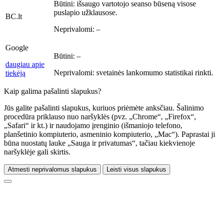
Būtini:
išsaugo vartotojo seanso būseną visose
puslapio užklausose.
BC.lt
Neprivalomi:
–
Google
Būtini:
–
daugiau apie
Neprivalomi:
svetainės lankomumo statistikai rinkti.
tiekėją
Kaip galima pašalinti slapukus?
Jūs galite pašalinti slapukus, kuriuos priėmėte anksčiau. Šalinimo
procedūra priklauso nuo naršyklės (pvz. „Chrome“, „Firefox“,
„Safari“ ir kt.) ir naudojamo įrenginio (išmaniojo telefono,
planšetinio kompiuterio, asmeninio kompiuterio, „Mac“). Paprastai ji
būna nuostatų lauke „Sauga ir privatumas“, tačiau kiekvienoje
naršyklėje gali skirtis.
Atmesti neprivalomus slapukus
Leisti visus slapukus