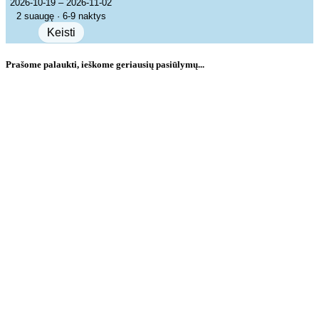
2026-10-19 – 2026-11-02
2 suaugę · 6-9 naktys
Keisti
Prašome palaukti, ieškome geriausių pasiūlymų...