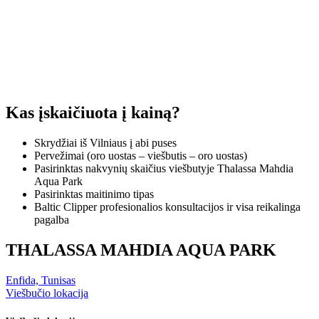
Kas įskaičiuota į kainą?
Skrydžiai iš Vilniaus į abi puses
Pervežimai (oro uostas – viešbutis – oro uostas)
Pasirinktas nakvynių skaičius viešbutyje Thalassa Mahdia
Aqua Park
Pasirinktas maitinimo tipas
Baltic Clipper profesionalios konsultacijos ir visa reikalinga
pagalba
THALASSA MAHDIA AQUA PARK
Enfida, Tunisas
Viešbučio lokacija