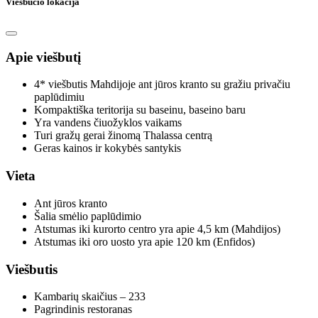
Viešbučio lokacija
Apie viešbutį
4* viešbutis Mahdijoje ant jūros kranto su gražiu privačiu
paplūdimiu
Kompaktiška teritorija su baseinu, baseino baru
Yra vandens čiuožyklos vaikams
Turi gražų gerai žinomą Thalassa centrą
Geras kainos ir kokybės santykis
Vieta
Ant jūros kranto
Šalia smėlio paplūdimio
Atstumas iki kurorto centro yra apie 4,5 km (Mahdijos)
Atstumas iki oro uosto yra apie 120 km (Enfidos)
Viešbutis
Kambarių skaičius – 233
Pagrindinis restoranas