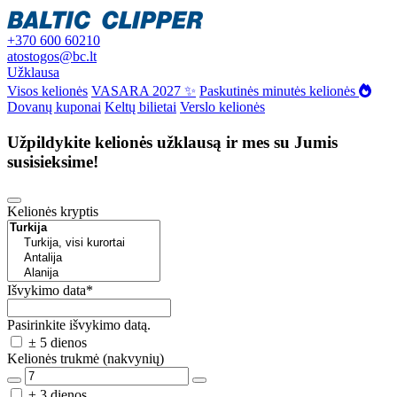
+370 600 60210
atostogos@bc.lt
Užklausa
Visos kelionės
VASARA 2027 ✨
Paskutinės minutės kelionės
Dovanų kuponai
Keltų bilietai
Verslo kelionės
Užpildykite kelionės užklausą ir mes su Jumis
susisieksime!
Kelionės kryptis
Išvykimo data
*
Pasirinkite išvykimo datą.
± 5 dienos
Kelionės trukmė (nakvynių)
± 3 dienos