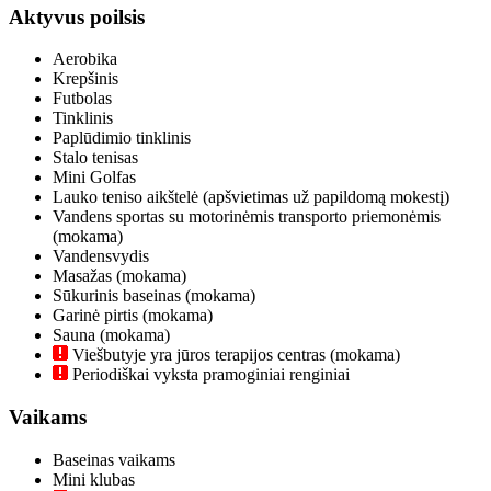
Aktyvus poilsis
Aerobika
Krepšinis
Futbolas
Tinklinis
Paplūdimio tinklinis
Stalo tenisas
Mini Golfas
Lauko teniso aikštelė (apšvietimas už papildomą mokestį)
Vandens sportas su motorinėmis transporto priemonėmis
(mokama)
Vandensvydis
Masažas (mokama)
Sūkurinis baseinas (mokama)
Garinė pirtis (mokama)
Sauna (mokama)
Viešbutyje yra jūros terapijos centras (mokama)
Periodiškai vyksta pramoginiai renginiai
Vaikams
Baseinas vaikams
Mini klubas