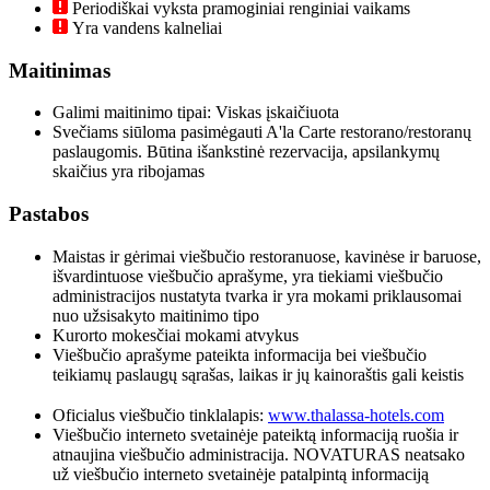
Periodiškai vyksta pramoginiai renginiai vaikams
Yra vandens kalneliai
Maitinimas
Galimi maitinimo tipai: Viskas įskaičiuota
Svečiams siūloma pasimėgauti A'la Carte restorano/restoranų
paslaugomis. Būtina išankstinė rezervacija, apsilankymų
skaičius yra ribojamas
Pastabos
Maistas ir gėrimai viešbučio restoranuose, kavinėse ir baruose,
išvardintuose viešbučio aprašyme, yra tiekiami viešbučio
administracijos nustatyta tvarka ir yra mokami priklausomai
nuo užsisakyto maitinimo tipo
Kurorto mokesčiai mokami atvykus
Viešbučio aprašyme pateikta informacija bei viešbučio
teikiamų paslaugų sąrašas, laikas ir jų kainoraštis gali keistis
Oficialus viešbučio tinklalapis:
www.thalassa-hotels.com
Viešbučio interneto svetainėje pateiktą informaciją ruošia ir
atnaujina viešbučio administracija. NOVATURAS neatsako
už viešbučio interneto svetainėje patalpintą informaciją