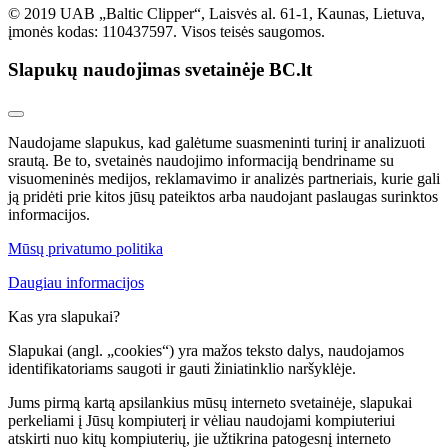
© 2019 UAB „Baltic Clipper“, Laisvės al. 61-1, Kaunas, Lietuva,
įmonės kodas: 110437597. Visos teisės saugomos.
Slapukų naudojimas svetainėje BC.lt
Naudojame slapukus, kad galėtume suasmeninti turinį ir analizuoti
srautą. Be to, svetainės naudojimo informaciją bendriname su
visuomeninės medijos, reklamavimo ir analizės partneriais, kurie gali
ją pridėti prie kitos jūsų pateiktos arba naudojant paslaugas surinktos
informacijos.
Mūsų privatumo politika
Daugiau informacijos
Kas yra slapukai?
Slapukai (angl. „cookies“) yra mažos teksto dalys, naudojamos
identifikatoriams saugoti ir gauti žiniatinklio naršyklėje.
Jums pirmą kartą apsilankius mūsų interneto svetainėje, slapukai
perkeliami į Jūsų kompiuterį ir vėliau naudojami kompiuteriui
atskirti nuo kitų kompiuterių, jie užtikrina patogesnį interneto