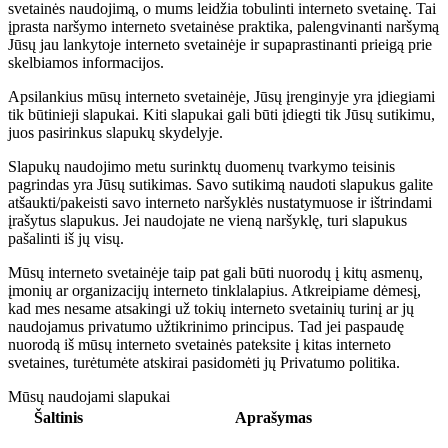
svetainės naudojimą, o mums leidžia tobulinti interneto svetainę. Tai
įprasta naršymo interneto svetainėse praktika, palengvinanti naršymą
Jūsų jau lankytoje interneto svetainėje ir supaprastinanti prieigą prie
skelbiamos informacijos.
Apsilankius mūsų interneto svetainėje, Jūsų įrenginyje yra įdiegiami
tik būtinieji slapukai. Kiti slapukai gali būti įdiegti tik Jūsų sutikimu,
juos pasirinkus slapukų skydelyje.
Slapukų naudojimo metu surinktų duomenų tvarkymo teisinis
pagrindas yra Jūsų sutikimas. Savo sutikimą naudoti slapukus galite
atšaukti/pakeisti savo interneto naršyklės nustatymuose ir ištrindami
įrašytus slapukus. Jei naudojate ne vieną naršyklę, turi slapukus
pašalinti iš jų visų.
Mūsų interneto svetainėje taip pat gali būti nuorodų į kitų asmenų,
įmonių ar organizacijų interneto tinklalapius. Atkreipiame dėmesį,
kad mes nesame atsakingi už tokių interneto svetainių turinį ar jų
naudojamus privatumo užtikrinimo principus. Tad jei paspaudę
nuorodą iš mūsų interneto svetainės pateksite į kitas interneto
svetaines, turėtumėte atskirai pasidomėti jų Privatumo politika.
Mūsų naudojami slapukai
Šaltinis
Aprašymas