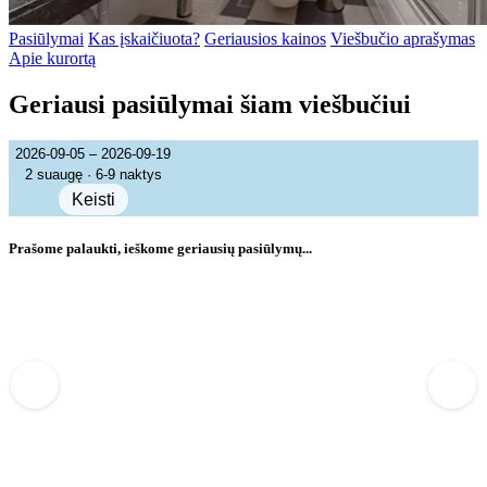
Pasiūlymai
Kas įskaičiuota?
Geriausios kainos
Viešbučio aprašymas
Apie kurortą
Geriausi pasiūlymai šiam viešbučiui
2026-09-05 – 2026-09-19
2 suaugę · 6-9 naktys
Keisti
Prašome palaukti, ieškome geriausių pasiūlymų...