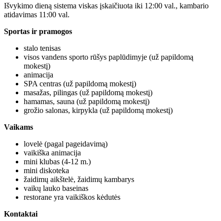
Išvykimo dieną sistema viskas įskaičiuota iki 12:00 val., kambario
atidavimas 11:00 val.
Sportas ir pramogos
stalo tenisas
visos vandens sporto rūšys paplūdimyje (už papildomą
mokestį)
animacija
SPA centras (už papildomą mokestį)
masažas, pilingas (už papildomą mokestį)
hamamas, sauna (už papildomą mokestį)
grožio salonas, kirpykla (už papildomą mokestį)
Vaikams
lovelė (pagal pageidavimą)
vaikiška animacija
mini klubas (4-12 m.)
mini diskoteka
žaidimų aikštelė, žaidimų kambarys
vaikų lauko baseinas
restorane yra vaikiškos kėdutės
Kontaktai