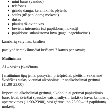
mini baras (vanduo)
telefonas
grindų danga: keramikinės plytelės
seifas (už papildomą mokestį)
dušas
plaukų džiovintuvas
bevielis internetas (už papildomą mokestį)
papildoma sulankstoma lova (pagal pageidavimą)
kambarių valymas: kasdien
patalynė ir rankšluosčiai keičiami 3 kartus per savaitę
Maitinimas
AI – viskas įskaičiuota
Į maitinimo tipą įeina: pusryčiai, priešpiečiai, pietūs ir vakarienė –
švediškas stalas, vietiniai alkoholiniai ir nealkoholiniai gėrimai
(11:00-23:00).
Importuoti alkoholiniai gėrimai, alkoholiniai gėrimai paplūdimio
bare, ledai, šviežiai spaustos vaisių sultys ir turkiška kava, kambarių
aptarnavimas (11:00-23:00), visi gėrimai po 23:00 – už papildomą
mokestį.