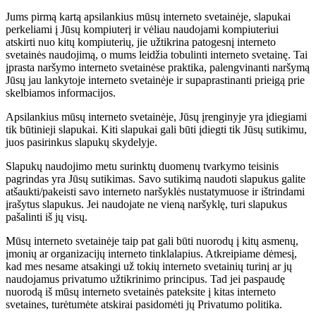
Jums pirmą kartą apsilankius mūsų interneto svetainėje, slapukai
perkeliami į Jūsų kompiuterį ir vėliau naudojami kompiuteriui
atskirti nuo kitų kompiuterių, jie užtikrina patogesnį interneto
svetainės naudojimą, o mums leidžia tobulinti interneto svetainę. Tai
įprasta naršymo interneto svetainėse praktika, palengvinanti naršymą
Jūsų jau lankytoje interneto svetainėje ir supaprastinanti prieigą prie
skelbiamos informacijos.
Apsilankius mūsų interneto svetainėje, Jūsų įrenginyje yra įdiegiami
tik būtinieji slapukai. Kiti slapukai gali būti įdiegti tik Jūsų sutikimu,
juos pasirinkus slapukų skydelyje.
Slapukų naudojimo metu surinktų duomenų tvarkymo teisinis
pagrindas yra Jūsų sutikimas. Savo sutikimą naudoti slapukus galite
atšaukti/pakeisti savo interneto naršyklės nustatymuose ir ištrindami
įrašytus slapukus. Jei naudojate ne vieną naršyklę, turi slapukus
pašalinti iš jų visų.
Mūsų interneto svetainėje taip pat gali būti nuorodų į kitų asmenų,
įmonių ar organizacijų interneto tinklalapius. Atkreipiame dėmesį,
kad mes nesame atsakingi už tokių interneto svetainių turinį ar jų
naudojamus privatumo užtikrinimo principus. Tad jei paspaudę
nuorodą iš mūsų interneto svetainės pateksite į kitas interneto
svetaines, turėtumėte atskirai pasidomėti jų Privatumo politika.