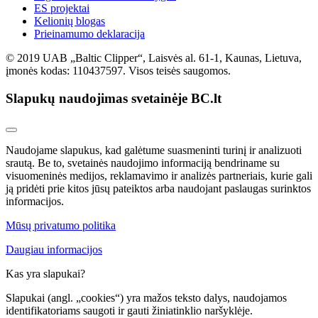
ES projektai
Kelionių blogas
Prieinamumo deklaracija
© 2019 UAB „Baltic Clipper“, Laisvės al. 61-1, Kaunas, Lietuva,
įmonės kodas: 110437597. Visos teisės saugomos.
Slapukų naudojimas svetainėje BC.lt
Naudojame slapukus, kad galėtume suasmeninti turinį ir analizuoti
srautą. Be to, svetainės naudojimo informaciją bendriname su
visuomeninės medijos, reklamavimo ir analizės partneriais, kurie gali
ją pridėti prie kitos jūsų pateiktos arba naudojant paslaugas surinktos
informacijos.
Mūsų privatumo politika
Daugiau informacijos
Kas yra slapukai?
Slapukai (angl. „cookies“) yra mažos teksto dalys, naudojamos
identifikatoriams saugoti ir gauti žiniatinklio naršyklėje.