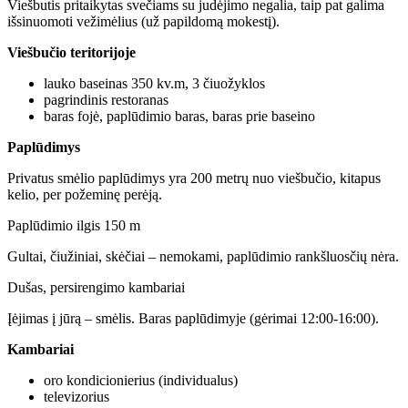
Viešbutis pritaikytas svečiams su judėjimo negalia, taip pat galima
išsinuomoti vežimėlius (už papildomą mokestį).
Viešbučio teritorijoje
lauko baseinas 350 kv.m, 3 čiuožyklos
pagrindinis restoranas
baras fojė, paplūdimio baras, baras prie baseino
Paplūdimys
Privatus smėlio paplūdimys yra 200 metrų nuo viešbučio, kitapus
kelio, per požeminę perėją.
Paplūdimio ilgis 150 m
Gultai, čiužiniai, skėčiai – nemokami, paplūdimio rankšluosčių nėra.
Dušas, persirengimo kambariai
Įėjimas į jūrą – smėlis. Baras paplūdimyje (gėrimai 12:00-16:00).
Kambariai
oro kondicionierius (individualus)
televizorius