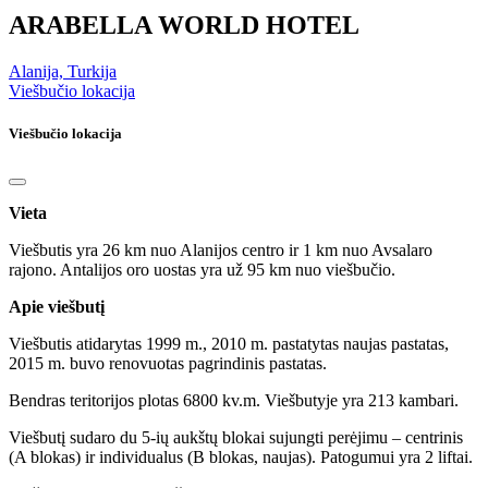
ARABELLA WORLD HOTEL
Alanija, Turkija
Viešbučio lokacija
Viešbučio lokacija
Vieta
Viešbutis yra 26 km nuo Alanijos centro ir 1 km nuo Avsalaro
rajono. Antalijos oro uostas yra už 95 km nuo viešbučio.
Apie viešbutį
Viešbutis atidarytas 1999 m., 2010 m. pastatytas naujas pastatas,
2015 m. buvo renovuotas pagrindinis pastatas.
Bendras teritorijos plotas 6800 kv.m. Viešbutyje yra 213 kambari­.
Viešbutį sudaro du 5-ių aukštų blokai sujungti perėjimu – centrinis
(A blokas) ir individualus (B blokas, naujas). Patogumui yra 2 liftai.