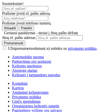
Susisieksime!
Prašome įvesti el. pašto adresą.
Prašome įvesti telefono numerį.
Atšaukti
Pateikti
Geriausi pasiūlymai - tiesiai į Jūsų pašto dėžutę
Jūsų el. pašto adresas
Prenumeruoti
Užsiprenumeruodamas(-a) sutinku su
privatumo politika
.
Automobilių nuoma
Parkavimas oro uostuose
Kelionių naujienos
Atostogų startas
Kelionės į tarptautines parodas
Kontaktai
Karjera
Atmintinė keliautojams
Privatumo politika
Ginčų sprendimas
Organizuotos kelionės sutartis
Pagrindines vežimo oru salygos