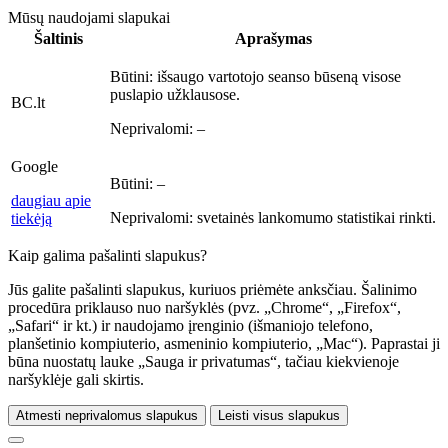
Mūsų naudojami slapukai
Šaltinis
Aprašymas
Būtini:
išsaugo vartotojo seanso būseną visose
puslapio užklausose.
BC.lt
Neprivalomi:
–
Google
Būtini:
–
daugiau apie
Neprivalomi:
svetainės lankomumo statistikai rinkti.
tiekėją
Kaip galima pašalinti slapukus?
Jūs galite pašalinti slapukus, kuriuos priėmėte anksčiau. Šalinimo
procedūra priklauso nuo naršyklės (pvz. „Chrome“, „Firefox“,
„Safari“ ir kt.) ir naudojamo įrenginio (išmaniojo telefono,
planšetinio kompiuterio, asmeninio kompiuterio, „Mac“). Paprastai ji
būna nuostatų lauke „Sauga ir privatumas“, tačiau kiekvienoje
naršyklėje gali skirtis.
Atmesti neprivalomus slapukus
Leisti visus slapukus