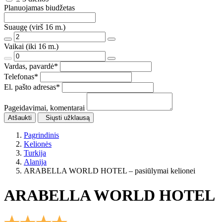
Planuojamas biudžetas
Suaugę (virš 16 m.)
Vaikai (iki 16 m.)
Vardas, pavardė
*
Telefonas
*
El. pašto adresas
*
Pageidavimai, komentarai
Atšaukti
Siųsti užklausą
Pagrindinis
Kelionės
Turkija
Alanija
ARABELLA WORLD HOTEL – pasiūlymai kelionei
ARABELLA WORLD HOTEL