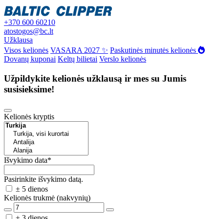
+370 600 60210
atostogos@bc.lt
Užklausa
Visos kelionės
VASARA 2027 ✨
Paskutinės minutės kelionės
Dovanų kuponai
Keltų bilietai
Verslo kelionės
Užpildykite kelionės užklausą ir mes su Jumis
susisieksime!
Kelionės kryptis
Išvykimo data
*
Pasirinkite išvykimo datą.
± 5 dienos
Kelionės trukmė (nakvynių)
± 3 dienos