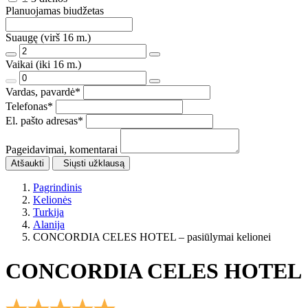
Planuojamas biudžetas
Suaugę (virš 16 m.)
Vaikai (iki 16 m.)
Vardas, pavardė
*
Telefonas
*
El. pašto adresas
*
Pageidavimai, komentarai
Atšaukti
Siųsti užklausą
Pagrindinis
Kelionės
Turkija
Alanija
CONCORDIA CELES HOTEL – pasiūlymai kelionei
CONCORDIA CELES HOTEL