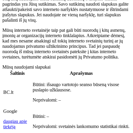
pagrindas yra Jūsų sutikimas. Savo sutikimą naudoti slapukus galite
atšaukti/pakeisti savo interneto naršyklės nustatymuose ir ištrindami
įrašytus slapukus. Jei naudojate ne vieną naršyklę, turi slapukus
pašalinti iš jų visų.
Mūsų interneto svetainėje taip pat gali būti nuorodų į kitų asmenų,
įmonių ar organizacijų interneto tinklalapius. Atkreipiame dėmesį,
kad mes nesame atsakingi už tokių interneto svetainių turinį ar jų
naudojamus privatumo užtikrinimo principus. Tad jei paspaudę
nuorodą iš mūsų interneto svetainės pateksite į kitas interneto
svetaines, turėtumėte atskirai pasidomėti jų Privatumo politika.
Mūsų naudojami slapukai
Šaltinis
Aprašymas
Būtini:
išsaugo vartotojo seanso būseną visose
puslapio užklausose.
BC.lt
Neprivalomi:
–
Google
Būtini:
–
daugiau apie
Neprivalomi:
svetainės lankomumo statistikai rinkti.
tiekėją