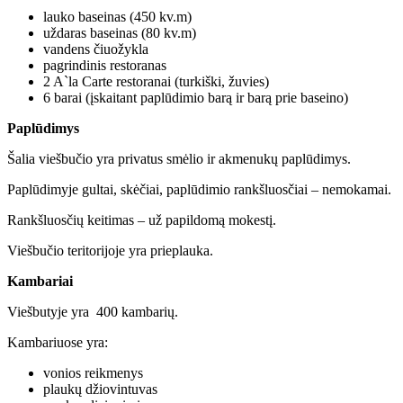
lauko baseinas (450 kv.m)
uždaras baseinas (80 kv.m)
vandens čiuožykla
pagrindinis restoranas
2 A`la Carte restoranai (turkiški, žuvies)
6 barai (įskaitant paplūdimio barą ir barą prie baseino)
Paplūdimys
Šalia viešbučio yra privatus smėlio ir akmenukų paplūdimys.
Paplūdimyje gultai, skėčiai, paplūdimio rankšluosčiai – nemokamai.
Rankšluosčių keitimas – už papildomą mokestį.
Viešbučio teritorijoje yra prieplauka.
Kambariai
Viešbutyje yra 400 kambarių.
Kambariuose yra:
vonios reikmenys
plaukų džiovintuvas