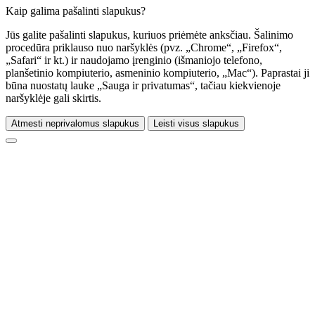
Kaip galima pašalinti slapukus?
Jūs galite pašalinti slapukus, kuriuos priėmėte anksčiau. Šalinimo
procedūra priklauso nuo naršyklės (pvz. „Chrome“, „Firefox“,
„Safari“ ir kt.) ir naudojamo įrenginio (išmaniojo telefono,
planšetinio kompiuterio, asmeninio kompiuterio, „Mac“). Paprastai ji
būna nuostatų lauke „Sauga ir privatumas“, tačiau kiekvienoje
naršyklėje gali skirtis.
Atmesti neprivalomus slapukus
Leisti visus slapukus