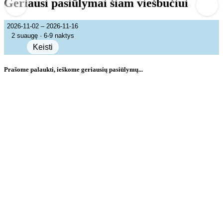
Geriausi pasiūlymai šiam viešbučiui
2026-11-02 – 2026-11-16
2 suaugę · 6-9 naktys
Keisti
Prašome palaukti, ieškome geriausių pasiūlymų...