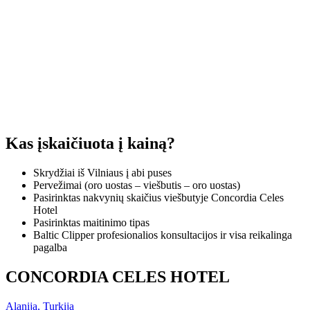
Kas įskaičiuota į kainą?
Skrydžiai iš Vilniaus į abi puses
Pervežimai (oro uostas – viešbutis – oro uostas)
Pasirinktas nakvynių skaičius viešbutyje Concordia Celes
Hotel
Pasirinktas maitinimo tipas
Baltic Clipper profesionalios konsultacijos ir visa reikalinga
pagalba
CONCORDIA CELES HOTEL
Alanija, Turkija