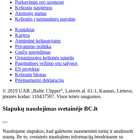
Parkavimas oro uostuose
Kelionių naujienos
Atostogų startas
Kelionės į tarptautines parodas
Kontaktai
Karjera
Atmintinė keliautojams
Privatumo politika
Ginčų sprendimas
Organizuotos kelionės sutartis
Pagrindines vežimo oru salygos
ES projektai
Kelionių blogas
Prieinamumo deklaracija
© 2019 UAB „Baltic Clipper“, Laisvės al. 61-1, Kaunas, Lietuva,
įmonės kodas: 110437597. Visos teisės saugomos.
Slapukų naudojimas svetainėje BC.lt
Naudojame slapukus, kad galėtume suasmeninti turinį ir analizuoti
srautą. Be to, svetainės naudojimo informaciją bendriname su