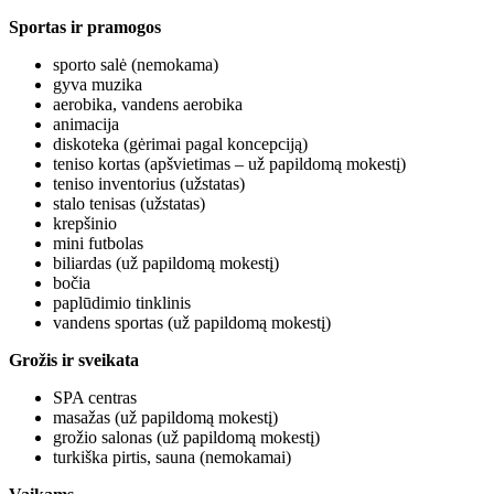
Sportas ir pramogos
sporto salė (nemokama)
gyva muzika
aerobika, vandens aerobika
animacija
diskoteka (gėrimai pagal koncepciją)
teniso kortas (apšvietimas – už papildomą mokestį)
teniso inventorius (užstatas)
stalo tenisas (užstatas)
krepšinio
mini futbolas
biliardas (už papildomą mokestį)
bočia
paplūdimio tinklinis
vandens sportas (už papildomą mokestį)
Grožis ir sveikata
SPA centras
masažas (už papildomą mokestį)
grožio salonas (už papildomą mokestį)
turkiška pirtis, sauna (nemokamai)