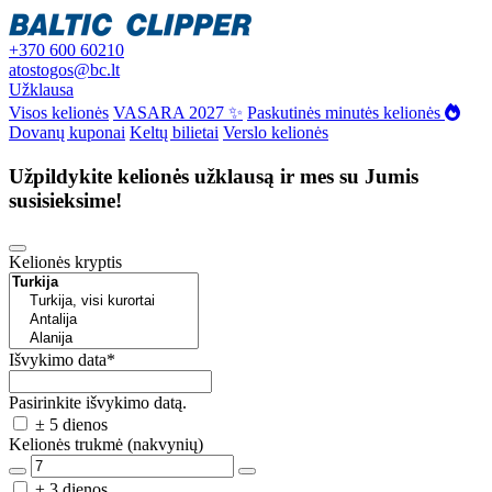
+370 600 60210
atostogos@bc.lt
Užklausa
Visos kelionės
VASARA 2027 ✨
Paskutinės minutės kelionės
Dovanų kuponai
Keltų bilietai
Verslo kelionės
Užpildykite kelionės užklausą ir mes su Jumis
susisieksime!
Kelionės kryptis
Išvykimo data
*
Pasirinkite išvykimo datą.
± 5 dienos
Kelionės trukmė (nakvynių)
± 3 dienos