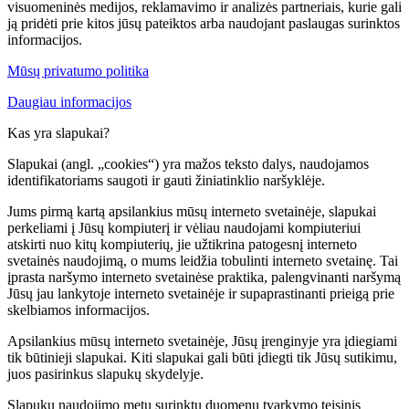
visuomeninės medijos, reklamavimo ir analizės partneriais, kurie gali
ją pridėti prie kitos jūsų pateiktos arba naudojant paslaugas surinktos
informacijos.
Mūsų privatumo politika
Daugiau informacijos
Kas yra slapukai?
Slapukai (angl. „cookies“) yra mažos teksto dalys, naudojamos
identifikatoriams saugoti ir gauti žiniatinklio naršyklėje.
Jums pirmą kartą apsilankius mūsų interneto svetainėje, slapukai
perkeliami į Jūsų kompiuterį ir vėliau naudojami kompiuteriui
atskirti nuo kitų kompiuterių, jie užtikrina patogesnį interneto
svetainės naudojimą, o mums leidžia tobulinti interneto svetainę. Tai
įprasta naršymo interneto svetainėse praktika, palengvinanti naršymą
Jūsų jau lankytoje interneto svetainėje ir supaprastinanti prieigą prie
skelbiamos informacijos.
Apsilankius mūsų interneto svetainėje, Jūsų įrenginyje yra įdiegiami
tik būtinieji slapukai. Kiti slapukai gali būti įdiegti tik Jūsų sutikimu,
juos pasirinkus slapukų skydelyje.
Slapukų naudojimo metu surinktų duomenų tvarkymo teisinis