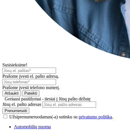
Susisieksime!
Prašome įvesti el. pašto adresą.
Prašome įvesti telefono numerį.
Atšaukti
Pateikti
Geriausi pasiūlymai - tiesiai į Jūsų pašto dėžutę
Jūsų el. pašto adresas
Prenumeruoti
Užsiprenumeruodamas(-a) sutinku su
privatumo politika
.
Automobilių nuoma