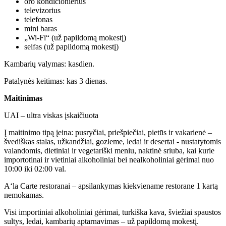
oro kondicionierius
televizorius
telefonas
mini baras
„Wi-Fi“ (už papildomą mokestį)
seifas (už papildomą mokestį)
Kambarių valymas: kasdien.
Patalynės keitimas: kas 3 dienas.
Maitinimas
UAI – ultra viskas įskaičiuota
Į maitinimo tipą įeina: pusryčiai, priešpiečiai, pietūs ir vakarienė –
švediškas stalas, užkandžiai, gozleme, ledai ir desertai - nustatytomis
valandomis, dietiniai ir vegetariški meniu, naktinė sriuba, kai kurie
importotinai ir vietiniai alkoholiniai bei nealkoholiniai gėrimai nuo
10:00 iki 02:00 val.
A‘la Carte restoranai – apsilankymas kiekviename restorane 1 kartą
nemokamas.
Visi importiniai alkoholiniai gėrimai, turkiška kava, šviežiai spaustos
sultys, ledai, kambarių aptarnavimas – už papildomą mokestį.