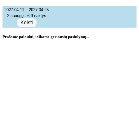
2027-04-11 – 2027-04-25
2 suaugę · 6-9 naktys
Keisti
Prašome palaukti, ieškome geriausių pasiūlymų...