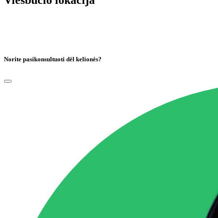
Viešbučio lokacija
Norite pasikonsultuoti dėl kelionės?