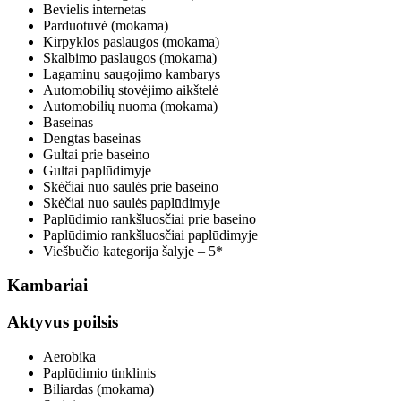
Bevielis internetas
Parduotuvė (mokama)
Kirpyklos paslaugos (mokama)
Skalbimo paslaugos (mokama)
Lagaminų saugojimo kambarys
Automobilių stovėjimo aikštelė
Automobilių nuoma (mokama)
Baseinas
Dengtas baseinas
Gultai prie baseino
Gultai paplūdimyje
Skėčiai nuo saulės prie baseino
Skėčiai nuo saulės paplūdimyje
Paplūdimio rankšluosčiai prie baseino
Paplūdimio rankšluosčiai paplūdimyje
Viešbučio kategorija šalyje – 5*
Kambariai
Aktyvus poilsis
Aerobika
Paplūdimio tinklinis
Biliardas (mokama)