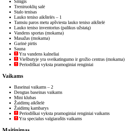
Smigis
Treniruoklių salė
Stalo tenisas
Lauko teniso aikštelės – 1
Tamsiu paros metu apšviesta lauko teniso aikštelė
Lauko teniso inventorius (palikus užstatą)
Vandens sportas (mokama)
Masažas (mokama)
Garinė pirtis
Sauna
Yra vandens kalneliai
Viešbutyje yra sveikatingumo ir grožio centras (mokama)
Periodiškai vyksta pramoginiai renginiai
Vaikams
Baseinai vaikams – 2
Dengtas baseinas vaikams
Mini klubas
Žaidimų aikštelė
Žaidimų kambarys
Periodiškai vyksta pramoginiai renginiai vaikams
Yra specialus valgiaraštis vaikams
Maitinimas