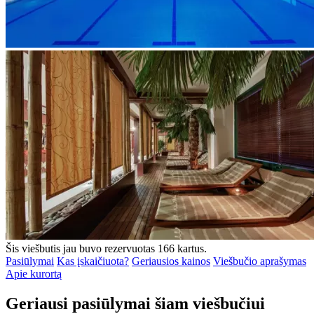
Šis viešbutis jau buvo rezervuotas 166 kartus.
Pasiūlymai
Kas įskaičiuota?
Geriausios kainos
Viešbučio aprašymas
Apie kurortą
Geriausi pasiūlymai šiam viešbučiui