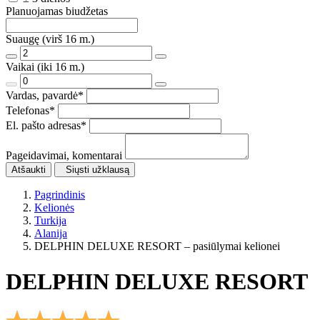
Planuojamas biudžetas
Suaugę (virš 16 m.)
Vaikai (iki 16 m.)
Vardas, pavardė
*
Telefonas
*
El. pašto adresas
*
Pageidavimai, komentarai
Atšaukti
Siųsti užklausą
Pagrindinis
Kelionės
Turkija
Alanija
DELPHIN DELUXE RESORT – pasiūlymai kelionei
DELPHIN DELUXE RESORT