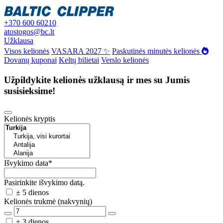
+370 600 60210
atostogos@bc.lt
Užklausa
Visos kelionės
VASARA 2027 ✨
Paskutinės minutės kelionės
Dovanų kuponai
Keltų bilietai
Verslo kelionės
Užpildykite kelionės užklausą ir mes su Jumis
susisieksime!
Kelionės kryptis
Išvykimo data
*
Pasirinkite išvykimo datą.
± 5 dienos
Kelionės trukmė (nakvynių)
± 3 dienos