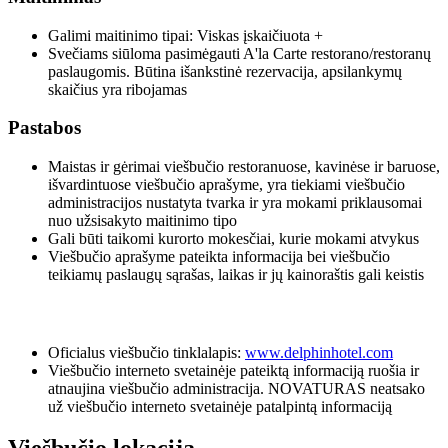
Galimi maitinimo tipai: Viskas įskaičiuota +
Svečiams siūloma pasimėgauti A'la Carte restorano/restoranų
paslaugomis. Būtina išankstinė rezervacija, apsilankymų
skaičius yra ribojamas
Pastabos
Maistas ir gėrimai viešbučio restoranuose, kavinėse ir baruose,
išvardintuose viešbučio aprašyme, yra tiekiami viešbučio
administracijos nustatyta tvarka ir yra mokami priklausomai
nuo užsisakyto maitinimo tipo
Gali būti taikomi kurorto mokesčiai, kurie mokami atvykus
Viešbučio aprašyme pateikta informacija bei viešbučio
teikiamų paslaugų sąrašas, laikas ir jų kainoraštis gali keistis
Oficialus viešbučio tinklalapis:
www.delphinhotel.com
Viešbučio interneto svetainėje pateiktą informaciją ruošia ir
atnaujina viešbučio administracija. NOVATURAS neatsako
už viešbučio interneto svetainėje patalpintą informaciją