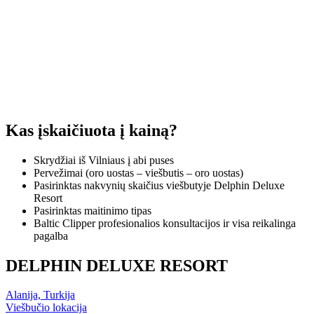
Kas įskaičiuota į kainą?
Skrydžiai iš Vilniaus į abi puses
Pervežimai (oro uostas – viešbutis – oro uostas)
Pasirinktas nakvynių skaičius viešbutyje Delphin Deluxe
Resort
Pasirinktas maitinimo tipas
Baltic Clipper profesionalios konsultacijos ir visa reikalinga
pagalba
DELPHIN DELUXE RESORT
Alanija, Turkija
Viešbučio lokacija