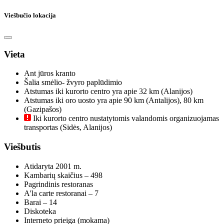
Viešbučio lokacija
Vieta
Ant jūros kranto
Šalia smėlio- žvyro paplūdimio
Atstumas iki kurorto centro yra apie 32 km (Alanijos)
Atstumas iki oro uosto yra apie 90 km (Antalijos), 80 km
(Gazipašos)
Iki kurorto centro nustatytomis valandomis organizuojamas
transportas (Sidės, Alanijos)
Viešbutis
Atidaryta 2001 m.
Kambarių skaičius – 498
Pagrindinis restoranas
A'la carte restoranai – 7
Barai – 14
Diskoteka
Interneto prieiga (mokama)