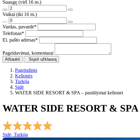
Suaugę (virš 16 m.)
Vaikai (iki 16 m.)
Vardas, pavardė
*
Telefonas
*
El. pašto adresas
*
Pageidavimai, komentarai
Atšaukti
Siųsti užklausą
Pagrindinis
Kelionės
Turkija
Sidė
WATER SIDE RESORT & SPA – pasiūlymai kelionei
WATER SIDE RESORT & SPA
Sidė, Turkija