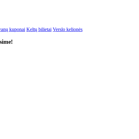
anų kuponai
Keltų bilietai
Verslo kelionės
ksime!