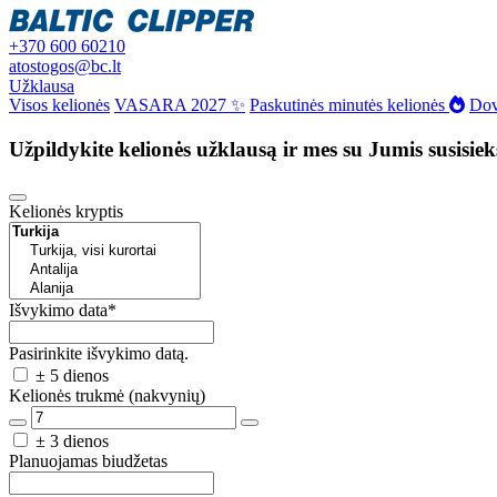
+370 600 60210
atostogos@bc.lt
Užklausa
Visos kelionės
VASARA 2027 ✨
Paskutinės minutės kelionės
Dov
Užpildykite kelionės užklausą ir mes su Jumis susisie
Kelionės kryptis
Išvykimo data
*
Pasirinkite išvykimo datą.
± 5 dienos
Kelionės trukmė (nakvynių)
± 3 dienos
Planuojamas biudžetas