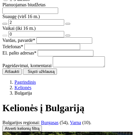
Planuojamas biudžetas
Suaugę (virš 16 m.)
Vaikai (iki 16 m.)
Vardas, pavardė
*
Telefonas
*
El. pašto adresas
*
Pageidavimai, komentarai
Atšaukti
Siųsti užklausą
Pagrindinis
Kelionės
Bulgarija
Kelionės į Bulgariją
Bulgarijos regionai:
Burgasas
(54),
Varna
(10).
Atverti kelionių filtrą