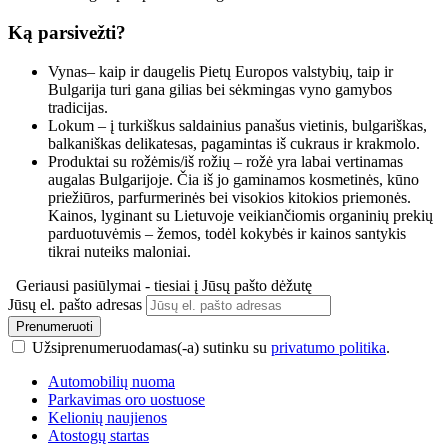
Ką parsivežti?
Vynas– kaip ir daugelis Pietų Europos valstybių, taip ir
Bulgarija turi gana gilias bei sėkmingas vyno gamybos
tradicijas.
Lokum – į turkiškus saldainius panašus vietinis, bulgariškas,
balkaniškas delikatesas, pagamintas iš cukraus ir krakmolo.
Produktai su rožėmis/iš rožių – rožė yra labai vertinamas
augalas Bulgarijoje. Čia iš jo gaminamos kosmetinės, kūno
priežiūros, parfurmerinės bei visokios kitokios priemonės.
Kainos, lyginant su Lietuvoje veikiančiomis organinių prekių
parduotuvėmis – žemos, todėl kokybės ir kainos santykis
tikrai nuteiks maloniai.
Geriausi pasiūlymai - tiesiai į Jūsų pašto dėžutę
Jūsų el. pašto adresas
Prenumeruoti
Užsiprenumeruodamas(-a) sutinku su
privatumo politika
.
Automobilių nuoma
Parkavimas oro uostuose
Kelionių naujienos
Atostogų startas