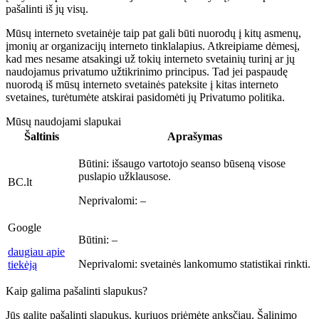
pašalinti iš jų visų.
Mūsų interneto svetainėje taip pat gali būti nuorodų į kitų asmenų,
įmonių ar organizacijų interneto tinklalapius. Atkreipiame dėmesį,
kad mes nesame atsakingi už tokių interneto svetainių turinį ar jų
naudojamus privatumo užtikrinimo principus. Tad jei paspaudę
nuorodą iš mūsų interneto svetainės pateksite į kitas interneto
svetaines, turėtumėte atskirai pasidomėti jų Privatumo politika.
Mūsų naudojami slapukai
Šaltinis
Aprašymas
Būtini:
išsaugo vartotojo seanso būseną visose
puslapio užklausose.
BC.lt
Neprivalomi:
–
Google
Būtini:
–
daugiau apie
Neprivalomi:
svetainės lankomumo statistikai rinkti.
tiekėją
Kaip galima pašalinti slapukus?
Jūs galite pašalinti slapukus, kuriuos priėmėte anksčiau. Šalinimo