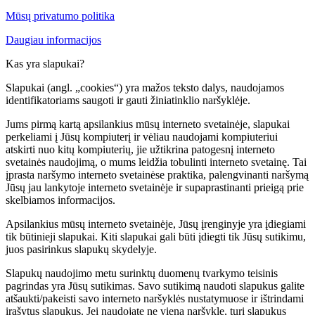
Mūsų privatumo politika
Daugiau informacijos
Kas yra slapukai?
Slapukai (angl. „cookies“) yra mažos teksto dalys, naudojamos
identifikatoriams saugoti ir gauti žiniatinklio naršyklėje.
Jums pirmą kartą apsilankius mūsų interneto svetainėje, slapukai
perkeliami į Jūsų kompiuterį ir vėliau naudojami kompiuteriui
atskirti nuo kitų kompiuterių, jie užtikrina patogesnį interneto
svetainės naudojimą, o mums leidžia tobulinti interneto svetainę. Tai
įprasta naršymo interneto svetainėse praktika, palengvinanti naršymą
Jūsų jau lankytoje interneto svetainėje ir supaprastinanti prieigą prie
skelbiamos informacijos.
Apsilankius mūsų interneto svetainėje, Jūsų įrenginyje yra įdiegiami
tik būtinieji slapukai. Kiti slapukai gali būti įdiegti tik Jūsų sutikimu,
juos pasirinkus slapukų skydelyje.
Slapukų naudojimo metu surinktų duomenų tvarkymo teisinis
pagrindas yra Jūsų sutikimas. Savo sutikimą naudoti slapukus galite
atšaukti/pakeisti savo interneto naršyklės nustatymuose ir ištrindami
įrašytus slapukus. Jei naudojate ne vieną naršyklę, turi slapukus