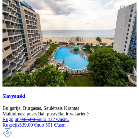
Slavyanski
Bulgarija
,
Burgasas
,
Saulėtasis Krantas
Maitinimas:
pusryčiai
,
pusryčiai ir vakarienė
Rugpjūtis
465,00 €
nuo
432 €/asm.
Rugsėjis
539,00 €
nuo
501 €/asm.