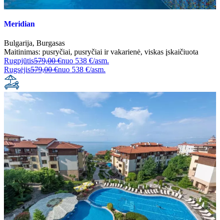
Meridian
Bulgarija
,
Burgasas
Maitinimas:
pusryčiai
,
pusryčiai ir vakarienė
,
viskas įskaičiuota
Rugpjūtis
579,00 €
nuo
538 €/asm.
Rugsėjis
579,00 €
nuo
538 €/asm.