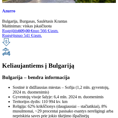
Azurro
Bulgarija
,
Burgasas
,
Saulėtasis Krantas
Maitinimas:
viskas įskaičiuota
Rugpjūtis
609,00 €
nuo
566 €/asm.
Rugsėjis
nuo
541 €/asm.
Keliaujantiems į Bulgariją
Bulgarija – bendra informacija
Sostinė ir didžiausias miestas – Sofija (1,2 mln. gyventojų,
2024 m. duomenimis)
Gyventojų visoje šalyje: 6,4 mln. 2024 m. duomenimis
Teritorijos dydis: 110 994 kv. km
Religija: 62% krikščionys (daugiausiai – stačiatikiai), 8%
musulmonai, ~29 procentai pasisako esantys nereligingi arba
nepriskiria saves prie jokio tikėjimo išpažinėjų