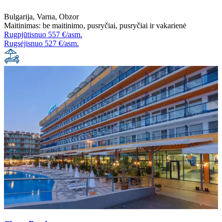
Bulgarija
,
Varna
,
Obzor
Maitinimas:
be maitinimo
,
pusryčiai
,
pusryčiai ir vakarienė
Rugpjūtis
nuo
557 €/asm.
Rugsėjis
nuo
527 €/asm.