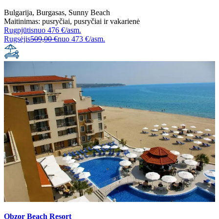
Bulgarija
,
Burgasas
,
Sunny Beach
Maitinimas:
pusryčiai
,
pusryčiai ir vakarienė
Rugpjūtis
nuo
476 €/asm.
Rugsėjis
509,00 €
nuo
473 €/asm.
Obzor Beach Resort