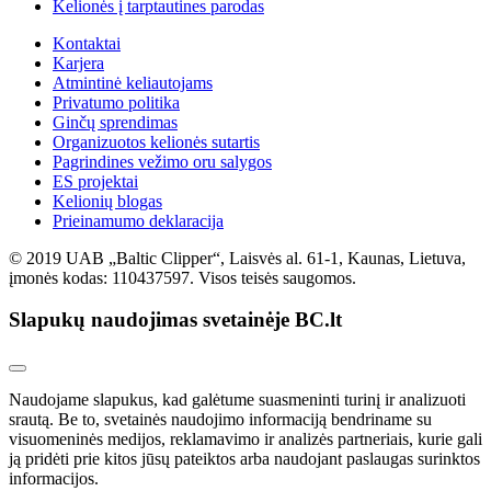
Kelionės į tarptautines parodas
Kontaktai
Karjera
Atmintinė keliautojams
Privatumo politika
Ginčų sprendimas
Organizuotos kelionės sutartis
Pagrindines vežimo oru salygos
ES projektai
Kelionių blogas
Prieinamumo deklaracija
© 2019 UAB „Baltic Clipper“, Laisvės al. 61-1, Kaunas, Lietuva,
įmonės kodas: 110437597. Visos teisės saugomos.
Slapukų naudojimas svetainėje BC.lt
Naudojame slapukus, kad galėtume suasmeninti turinį ir analizuoti
srautą. Be to, svetainės naudojimo informaciją bendriname su
visuomeninės medijos, reklamavimo ir analizės partneriais, kurie gali
ją pridėti prie kitos jūsų pateiktos arba naudojant paslaugas surinktos
informacijos.