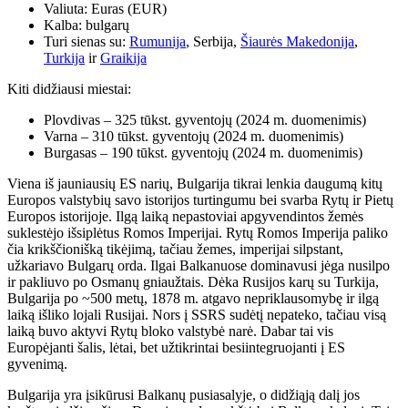
Valiuta: Euras (EUR)
Kalba: bulgarų
Turi sienas su:
Rumunija
, Serbija,
Šiaurės Makedonija
,
Turkija
ir
Graikija
Kiti didžiausi miestai:
Plovdivas – 325 tūkst. gyventojų (2024 m. duomenimis)
Varna – 310 tūkst. gyventojų (2024 m. duomenimis)
Burgasas – 190 tūkst. gyventojų (2024 m. duomenimis)
Viena iš jauniausių ES narių, Bulgarija tikrai lenkia daugumą kitų
Europos valstybių savo istorijos turtingumu bei svarba Rytų ir Pietų
Europos istorijoje. Ilgą laiką nepastoviai apgyvendintos žemės
suklestėjo išsiplėtus Romos Imperijai. Rytų Romos Imperija paliko
čia krikščionišką tikėjimą, tačiau žemes, imperijai silpstant,
užkariavo Bulgarų orda. Ilgai Balkanuose dominavusi jėga nusilpo
ir pakliuvo po Osmanų gniaužtais. Dėka Rusijos karų su Turkija,
Bulgarija po ~500 metų, 1878 m. atgavo nepriklausomybę ir ilgą
laiką išliko lojali Rusijai. Nors į SSRS sudėtį nepateko, tačiau visą
laiką buvo aktyvi Rytų bloko valstybė narė. Dabar tai vis
Europėjanti šalis, lėtai, bet užtikrintai besiintegruojanti į ES
gyvenimą.
Bulgarija yra įsikūrusi Balkanų pusiasalyje, o didžiąją dalį jos