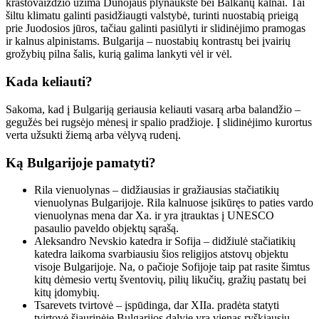
kraštovaizdžio užima Dunojaus plynaukštė bei Balkanų kalnai. Tai
šiltu klimatu galinti pasidžiaugti valstybė, turinti nuostabią prieigą
prie Juodosios jūros, tačiau galinti pasiūlyti ir slidinėjimo pramogas
ir kalnus alpinistams. Bulgarija – nuostabių kontrastų bei įvairių
grožybių pilna šalis, kurią galima lankyti vėl ir vėl.
Kada keliauti?
Sakoma, kad į Bulgariją geriausia keliauti vasarą arba balandžio –
gegužės bei rugsėjo mėnesį ir spalio pradžioje. Į slidinėjimo kurortus
verta užsukti žiemą arba vėlyvą rudenį.
Ką Bulgarijoje pamatyti?
Rila vienuolynas – didžiausias ir gražiausias stačiatikių
vienuolynas Bulgarijoje. Rila kalnuose įsikūręs to paties vardo
vienuolynas mena dar Xa. ir yra įtrauktas į UNESCO
pasaulio paveldo objektų sąrašą.
Aleksandro Nevskio katedra ir Sofija – didžiulė stačiatikių
katedra laikoma svarbiausiu šios religijos atstovų objektu
visoje Bulgarijoje. Na, o pačioje Sofijoje taip pat rasite šimtus
kitų dėmesio vertų šventovių, pilių likučių, gražių pastatų bei
kitų įdomybių.
Tsarevets tvirtovė – įspūdinga, dar XIIa. pradėta statyti
tvirtovė šiaurinėje Bulgarijos dalyje yra vienas ryškiausių