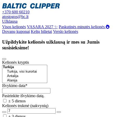
+370 600 60210
atostogos@bc.lt
Užklausa
Visos kelionės
VASARA 2027 ✨
Paskutinės minutės kelionės
Dovanų kuponai
Keltų bilietai
Verslo kelionės
Užpildykite kelionės užklausą ir mes su Jumis
susisieksime!
Kelionės kryptis
Išvykimo data
*
Pasirinkite išvykimo datą.
± 5 dienos
Kelionės trukmė (nakvynių)
± 3 dienos