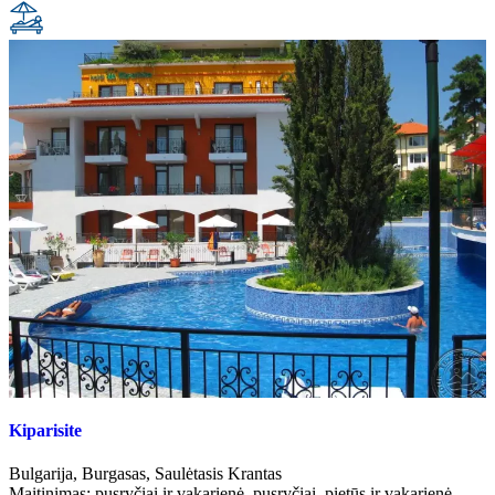
Kiparisite
Bulgarija
,
Burgasas
,
Saulėtasis Krantas
Maitinimas:
pusryčiai ir vakarienė
,
pusryčiai, pietūs ir vakarienė