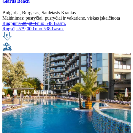
Glarus Beach
Bulgarija
,
Burgasas
,
Saulėtasis Krantas
Maitinimas:
pusryčiai
,
pusryčiai ir vakarienė
,
viskas įskaičiuota
Rugpjūtis
589,00 €
nuo
548 €/asm.
Rugsėjis
579,00 €
nuo
538 €/asm.