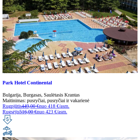
Park Hotel Continental
Bulgarija
,
Burgasas
,
Saulėtasis Krantas
Maitinimas:
pusryčiai
,
pusryčiai ir vakarienė
Rugpjūtis
449,00 €
nuo
418 €/asm.
Rugsėjis
516,00 €
nuo
423 €/asm.