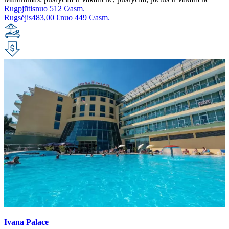
Rugpjūtis
nuo
512 €/asm.
Rugsėjis
483,00 €
nuo
449 €/asm.
Ivana Palace