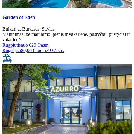
Garden of Eden
Bulgarija
,
Burgasas
,
St.vlas
Maitinimas:
be maitinimo
,
pietūs ir vakarienė
,
pusryčiai
,
pusryčiai ir
vakarienė
Rugpjūtis
nuo
629 €/asm.
Rugsėjis
580,00 €
nuo
539 €/asm.