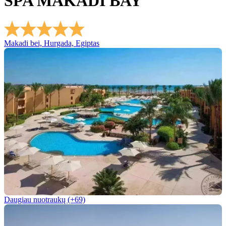
SPA MAKADI BAY
Makadi bei, Hurgada, Egiptas
Daugiau nuotraukų (+69)