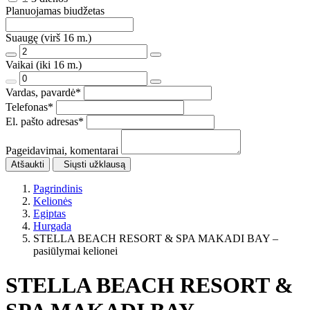
Planuojamas biudžetas
Suaugę (virš 16 m.)
Vaikai (iki 16 m.)
Vardas, pavardė
*
Telefonas
*
El. pašto adresas
*
Pageidavimai, komentarai
Atšaukti
Siųsti užklausą
Pagrindinis
Kelionės
Egiptas
Hurgada
STELLA BEACH RESORT & SPA MAKADI BAY –
pasiūlymai kelionei
STELLA BEACH RESORT &