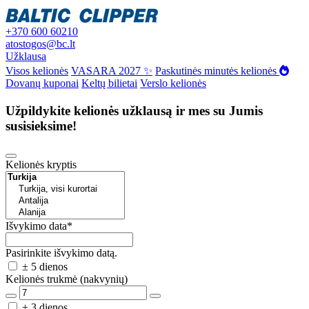
+370 600 60210
atostogos@bc.lt
Užklausa
Visos kelionės
VASARA 2027 ✨
Paskutinės minutės kelionės
Dovanų kuponai
Keltų bilietai
Verslo kelionės
Užpildykite kelionės užklausą ir mes su Jumis
susisieksime!
Kelionės kryptis
Išvykimo data
*
Pasirinkite išvykimo datą.
± 5 dienos
Kelionės trukmė (nakvynių)
± 3 dienos