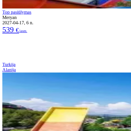
Top pasiūlymas
Meryan
2027-04-17, 6 n.
539
€
/asm.
Turkija
Alanija