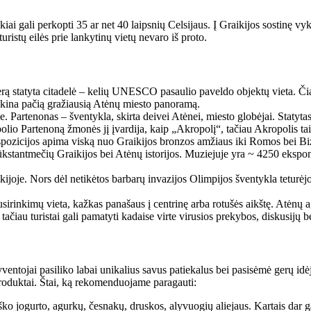
i gali perkopti 35 ar net 40 laipsnių Celsijaus. Į Graikijos sostinę vyk
uristų eilės prie lankytinų vietų nevaro iš proto.
tatyta citadelė – kelių UNESCO pasaulio paveldo objektų vieta. Čia ras
rakina pačią gražiausią Atėnų miesto panoramą.
 Partenonas – šventykla, skirta deivei Atėnei, miesto globėjai. Statytas 
io Partenoną žmonės jį įvardija, kaip „Akropolį“, tačiau Akropolis tai 
ozicijos apima viską nuo Graikijos bronzos amžiaus iki Romos bei Bizan
ų tūkstantmečių Graikijos bei Atėnų istorijos. Muziejuje yra ~ 4250 ek
aikijoje. Nors dėl netikėtos barbarų invazijos Olimpijos šventykla tet
irinkimų vieta, kažkas panašaus į centrinę arba rotušės aikštę. Atėnų a
 tačiau turistai gali pamatyti kadaise virte virusios prekybos, diskusijų 
gyventojai pasiliko labai unikalius savus patiekalus bei pasisėmė gerų idė
produktai. Štai, ką rekomenduojame paragauti:
iško jogurto, agurkų, česnakų, druskos, alyvuogių aliejaus. Kartais dar g