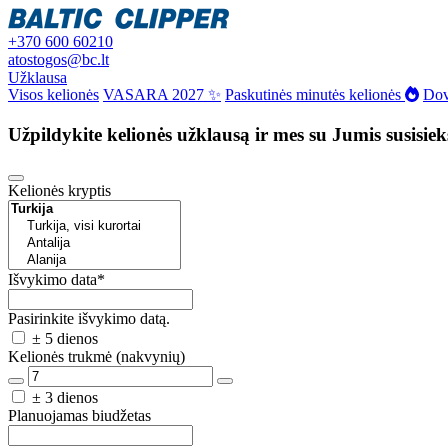
+370 600 60210
atostogos@bc.lt
Užklausa
Visos kelionės
VASARA 2027 ✨
Paskutinės minutės kelionės
Dov
Užpildykite kelionės užklausą ir mes su Jumis susisie
Kelionės kryptis
Išvykimo data
*
Pasirinkite išvykimo datą.
± 5 dienos
Kelionės trukmė (nakvynių)
± 3 dienos
Planuojamas biudžetas