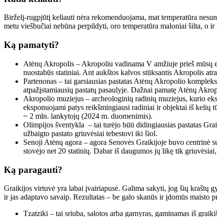
Birželį-rugpjūtį keliauti nėra rekomenduojama, mat temperatūra nesunkia
metu viešbučiai nebūna perpildyti, oro temperatūra maloniai šilta, o ir t
Ką pamatyti?
Atėnų Akropolis – Akropoliu vadinama V amžiuje prieš mūsų erą s
nuostabūs statiniai. Ant aukštos kalvos stūksantis Akropolis at
Partenonas – tai garsiausias pastatas Atėnų Akropolio komplekse.
atpažįstamiausių pastatų pasaulyje. Dažnai pamatę Atėnų Akropol
Akropolio muziejus – archeologinių radinių muziejus, kurio eksp
eksponuojami patys reikšmingiausi radiniai ir objektai iš keli
~ 2 mln. lankytojų (2024 m. duomenimis).
Olimpijos šventykla – tai turėjo būti didingiausias pastatas Gr
užbaigto pastato griuvėsiai tebestovi iki šiol.
Senoji Atėnų agora – agora Senovės Graikijoje buvo centrinė sus
stovėjo net 20 statinių. Dabar iš daugumos jų likę tik griuvėsiai,
Ką paragauti?
Graikijos virtuvė yra labai įvairiapusė. Galima sakyti, jog šių kraštų 
ir jas adaptavo savaip. Rezultatas – be galo skanūs ir įdomūs maisto 
Tzatziki – tai sriuba, salotos arba garnyras, gaminamas iš graik