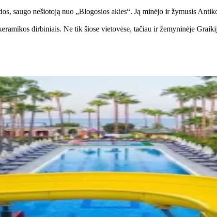
dos, saugo nešiotoją nuo „Blogosios akies“. Ją minėjo ir žymusis Antikos 
ramikos dirbiniais. Ne tik šiose vietovėse, tačiau ir žemyninėje Graikijo