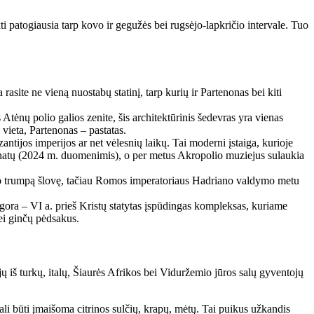
ti patogiausia tarp kovo ir gegužės bei rugsėjo-lapkričio intervale. Tuo
ite ne vieną nuostabų statinį, tarp kurių ir Partenonas bei kiti
Atėnų polio galios zenite, šis architektūrinis šedevras yra vienas
vieta, Partenonas – pastatas.
tijos imperijos ar net vėlesnių laikų. Tai moderni įstaiga, kurioje
sponatų (2024 m. duomenimis), o per metus Akropolio muziejus sulaukia
urėjo trumpą šlovę, tačiau Romos imperatoriaus Hadriano valdymo metu
gora – VI a. prieš Kristų statytas įspūdingas kompleksas, kuriame
bei ginčų pėdsakus.
jų iš turkų, italų, Šiaurės Afrikos bei Viduržemio jūros salų gyventojų
ali būti įmaišoma citrinos sulčių, krapų, mėtų. Tai puikus užkandis