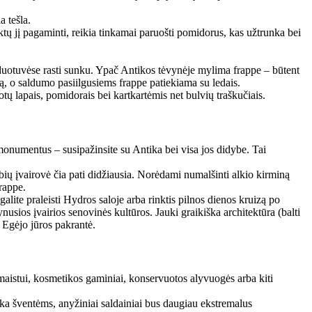
a tešla.
ų jį pagaminti, reikia tinkamai paruošti pomidorus, kas užtrunka bei
rduotuvėse rasti sunku. Ypač Antikos tėvynėje mylima frappe – būtent
eną, o saldumo pasiilgusiems frappe patiekiama su ledais.
tų lapais, pomidorais bei kartkartėmis net bulvių traškučiais.
onumentus – susipažinsite su Antika bei visa jos didybe. Tai
bių įvairovė čia pati didžiausia. Norėdami numalšinti alkio kirminą
frappe.
lite praleisti Hydros saloje arba rinktis pilnos dienos kruizą po
nusios įvairios senovinės kultūros. Jauki graikiška architektūra (balti
r Egėjo jūros pakrantė.
maistui, kosmetikos gaminiai, konservuotos alyvuogės arba kiti
inka šventėms, anyžiniai saldainiai bus daugiau ekstremalus