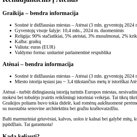
Graikija – bendra informacija
Sostinė ir didžiausias miestas – Atėnai (3 mln. gyventojų 202
Gyventojų visoje šalyje: 10,4 mln., 2024 m. duomenimis
Religija: 90
%
stačiatikiai, 5
% ateistai, 3%
musulmonai, 2% krik
Kalba: graikų
Valiuta: euras (EUR)
Valdymo forma: unitarinė parlamentinė respublika
Atėnai – bendra informacija
Sostinė ir didžiausias miestas – Atėnai (3 mln. gyventojų 202
Miesto istorija tęsiasi jau ~ 3,4 tūkstančius metų ir istoriškai A
Atėnai - turbūt didingiausią
istoriją turintis Europos miestas, nesivad
mokėsi bei tobulėjo įvairūs reikšmingi istoriniai veikėjai. Tai tikrų tikr
Graikijos poliams buvo tokia didelė, kad romėnų aukštuomenė perėmė vi
su nuostabia senovine architektūra bei gražiu kraštovaizdžiu.
Balti marmuriniai griuvėsiai, kalvos, uolos ir kalnai bei galybė mitų, ku
įspūdžiais. Tai garantuota
!
Kada keliauti?