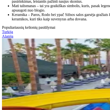
pasirinkimas, leisiantis pažinti naujus skonius.
Mati talismanas – tai yra graikiškas simbolis, kuris, pasak legen
apsaugoti nuo blogio.
Keramika – Paros, Rodo bei ypač Sifnos salos garsėja gražiais ke
keramikos, kuri tiks kaip suvenyras arba dovana.
Populiariausių kelionių pasiūlymai
Turkija
Alanija