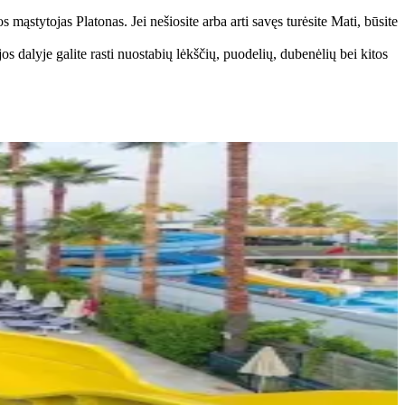
mąstytojas Platonas. Jei nešiosite arba arti savęs turėsite Mati, būsite
s dalyje galite rasti nuostabių lėkščių, puodelių, dubenėlių bei kitos