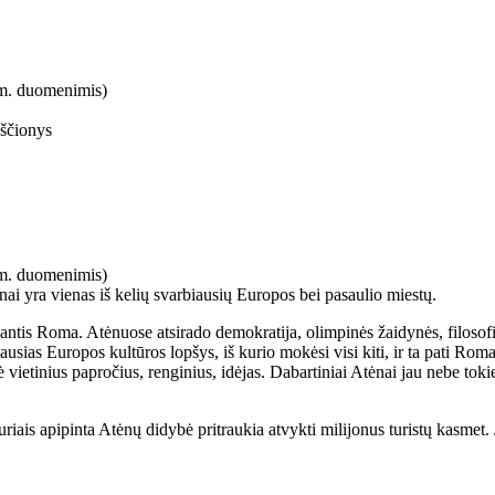
4 m. duomenimis)
ščionys
4 m. duomenimis)
tėnai yra vienas iš kelių svarbiausių Europos bei pasaulio miestų.
inantis Roma. Atėnuose atsirado demokratija, olimpinės žaidynės, filoso
iausias Europos kultūros lopšys, iš kurio mokėsi visi kiti, ir ta pati
Rom
etinius papročius, renginius, idėjas. Dabartiniai Atėnai jau nebe tokie
riais apipinta Atėnų didybė pritraukia atvykti milijonus turistų kasmet. J