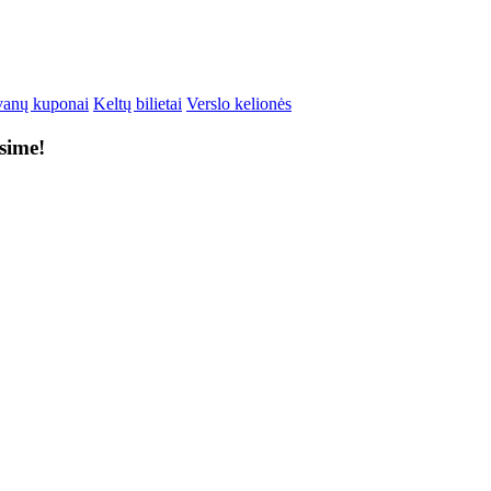
anų kuponai
Keltų bilietai
Verslo kelionės
ksime!