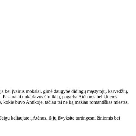
fija bei įvairūs mokslai, gimė daugybė didingų mąstytojų, karvedžių,
a
. Pastarajai nukariavus Graikiją, pagarba Atėnams bei kitiems
, kokie buvo Antikoje, tačiau tai ne ką mažiau romantiškas miestas,
eigu keliaujate į Atėnus, iš jų išvyksite turtingesni žiniomis bei