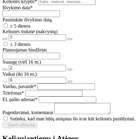
Kelionės kryptis
*
Išvykimo data
*
Pasirinkite išvykimo datą.
± 5 dienos
Kelionės trukmė (nakvynių)
± 3 dienos
Planuojamas biudžetas
Suaugę (virš 16 m.)
Vaikai (iki 16 m.)
Vardas, pavardė
*
Telefonas
*
El. pašto adresas
*
Pageidavimai, komentarai
Sutinku, kad man būtų atsiųstas šis ir/ar kiti kelionės pasiūlymai.
Siųsti užklausą
Keliaujantiems į Atėnus