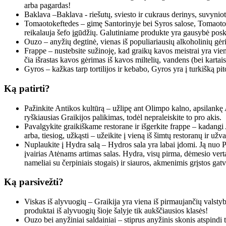
arba pagardas
!
Baklava –Baklava - riešutų, sviesto ir cukraus derinys, suvyniota
Tomaotokeftedes – gimę Santorinyje bei Syros salose, Tomaotoke
reikalauja šefo įgūdžių. Galutiniame produkte yra gausybė posko
Ouzo – anyžių degtinė, vienas iš populiariausių alkoholinių gėr
Frappe – nustebsite sužinoję, kad graikų kavos meistrai yra vi
čia išrastas kavos gėrimas iš kavos miltelių, vandens (bei kartai
Gyros – kažkas tarp tortilijos ir kebabo, Gyros yra į turkišką p
Ką patirti?
Pažinkite Antikos kultūrą – užlipę ant Olimpo kalno, apsilankę
ryškiausias Graikijos palikimas, todėl nepraleiskite to pro akis.
Pavalgykite graikiškame restorane ir išgerkite frappe – kadangi
arba, tiesiog, užkąsti – užeikite į vieną iš šimtų restoranų ir už
Nuplaukite į Hydra salą – Hydros sala yra labai įdomi. Ją nuo Pi
įvairias Atėnams artimas salas. Hydra, visų pirma, dėmesio verta 
nameliai su čerpiniais stogais) ir siauros, akmenimis grįstos ga
Ką parsivežti?
Viskas iš alyvuogių –
Graikija
yra viena iš pirmaujančių valsty
produktai iš alyvuogių šioje šalyje tik aukščiausios klasės
!
Ouzo bei anyžiniai saldainiai – stiprus anyžinis skonis atspindi 