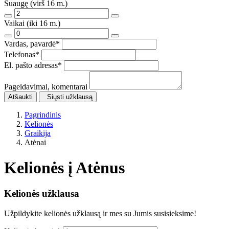
Suaugę (virš 16 m.)
Vaikai (iki 16 m.)
Vardas, pavardė
*
Telefonas
*
El. pašto adresas
*
Pageidavimai, komentarai
Atšaukti
Siųsti užklausą
Pagrindinis
Kelionės
Graikija
Atėnai
Kelionės į Atėnus
Kelionės užklausa
Užpildykite kelionės užklausą ir mes su Jumis susisieksime!