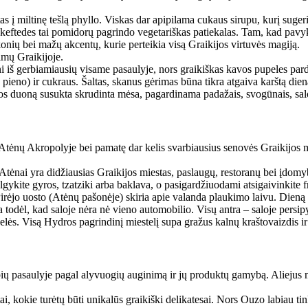
s į miltinę tešlą phyllo. Viskas dar apipilama cukaus sirupu, kurį sugeri
ftedes tai pomidorų pagrindo vegetariškas patiekalas. Tam, kad pavykt
nių bei mažų akcentų, kurie perteikia visą Graikijos virtuvės magiją.
imų Graikijoje.
eni iš gerbiamiausių visame pasaulyje, nors graikiškas kavos pupeles pa
s pieno) ir cukraus. Šaltas, skanus gėrimas būna tikra atgaiva karštą di
itos duoną susukta skrudinta mėsa, pagardinama padažais, svogūnais, salo
 Atėnų Akropolyje bei pamatę dar kelis svarbiausius senovės Graikijos m
 Atėnai yra didžiausias Graikijos miestas, paslaugų, restoranų bei įdomy
valgykite gyros, tzatziki arba baklava, o pasigardžiuodami atsigaivinkite 
rėjo uosto (Atėnų pašonėje) skiria apie valanda plaukimo laivu. Dieną ga
todėl, kad saloje nėra nė vieno automobilio. Visų antra – saloje persipy
tvelės. Visą Hydros pagrindinį miestelį supa gražus kalnų kraštovaizdis i
bių pasaulyje pagal alyvuogių auginimą ir jų produktų gamybą. Aliejus 
tai, kokie turėtų būti unikalūs graikiški delikatesai. Nors Ouzo labiau t