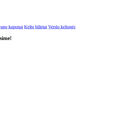
anų kuponai
Keltų bilietai
Verslo kelionės
ksime!