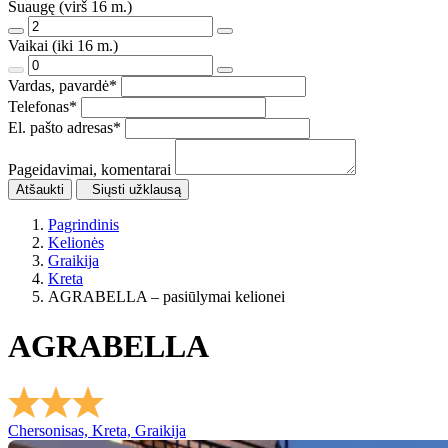
Suaugę (virš 16 m.)
Vaikai (iki 16 m.)
Vardas, pavardė
*
Telefonas
*
El. pašto adresas
*
Pageidavimai, komentarai
Atšaukti
Siųsti užklausą
Pagrindinis
Kelionės
Graikija
Kreta
AGRABELLA – pasiūlymai kelionei
AGRABELLA
Chersonisas, Kreta, Graikija