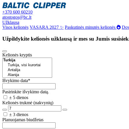
+370 600 60210
atostogos@bc.lt
Užklausa
Visos kelionės
VASARA 2027 ✨
Paskutinės minutės kelionės
Dov
Užpildykite kelionės užklausą ir mes su Jumis susisie
Kelionės kryptis
Išvykimo data
*
Pasirinkite išvykimo datą.
± 5 dienos
Kelionės trukmė (nakvynių)
± 3 dienos
Planuojamas biudžetas