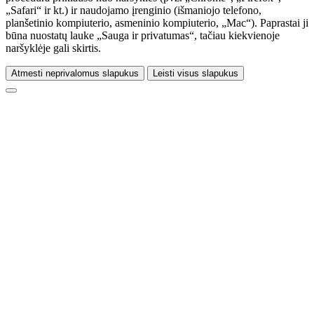
„Safari“ ir kt.) ir naudojamo įrenginio (išmaniojo telefono,
planšetinio kompiuterio, asmeninio kompiuterio, „Mac“). Paprastai ji
būna nuostatų lauke „Sauga ir privatumas“, tačiau kiekvienoje
naršyklėje gali skirtis.
Atmesti neprivalomus slapukus
Leisti visus slapukus