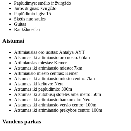
Paplūdimys:
smėlio ir žvirgždo
Jūros dugnas:
žvirgždo
Paplūdimio ilgis:
15
Skėtis nuo saulės
Gultas
Rankšluosčiai
Atstumai
Artimiausias oro uostas:
Antalya-AYT
Atstumas iki artimiausio oro uosto:
65km
Artimiausias miestas:
Kemer
Atstumas iki artimiausio miesto:
7km
Artimiausio miesto centras:
Kemer
Atstumas iki artimiausio miesto centro:
7km
Atstumas iki keltuvo:
Nėra
Atstumas iki paplūdimio:
300m
Atstumas iki autobusų stotelės arba metro:
50m
Atstumas iki artimiausio bankomato:
Nėra
Atstumas iki artimiausio verslo centro:
100m
Atstumas iki artimiausio prekybos centro:
100m
Vandens parkas