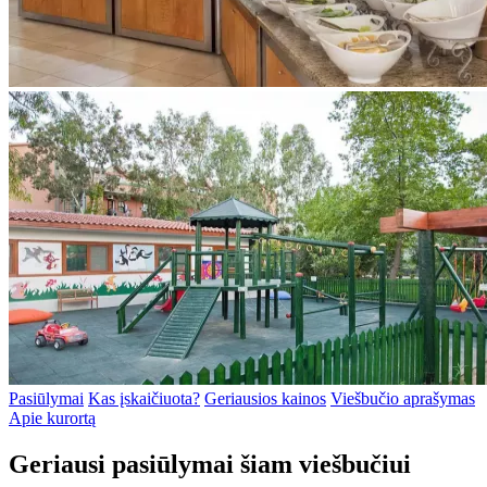
Pasiūlymai
Kas įskaičiuota?
Geriausios kainos
Viešbučio aprašymas
Apie kurortą
Geriausi pasiūlymai šiam viešbučiui