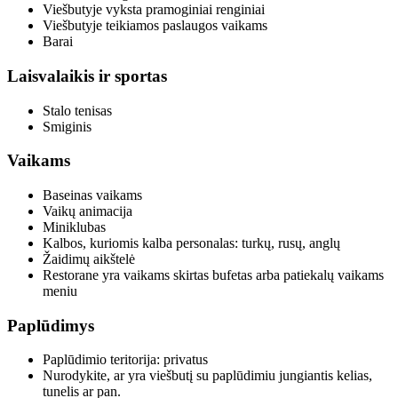
Viešbutyje vyksta pramoginiai renginiai
Viešbutyje teikiamos paslaugos vaikams
Barai
Laisvalaikis ir sportas
Stalo tenisas
Smiginis
Vaikams
Baseinas vaikams
Vaikų animacija
Miniklubas
Kalbos, kuriomis kalba personalas:
turkų, rusų, anglų
Žaidimų aikštelė
Restorane yra vaikams skirtas bufetas arba patiekalų vaikams
meniu
Paplūdimys
Paplūdimio teritorija:
privatus
Nurodykite, ar yra viešbutį su paplūdimiu jungiantis kelias,
tunelis ar pan.