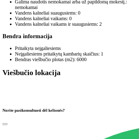
Galima naudotis nemokamai arba už papildomą mokestį.:
nemokamai
Vandens kalneliai suaugusiems:
0
Vandens kalneliai vaikams:
0
Vandens kalneliai vaikams ir suaugusiems:
2
Bendra informacija
Pritaikyta neįgaliesiems
Neįgaliesiems pritaikytų kambarių skaičius:
1
Bendras viešbučio plotas (m2):
6000
Viešbučio lokacija
Norite pasikonsultuoti dėl kelionės?