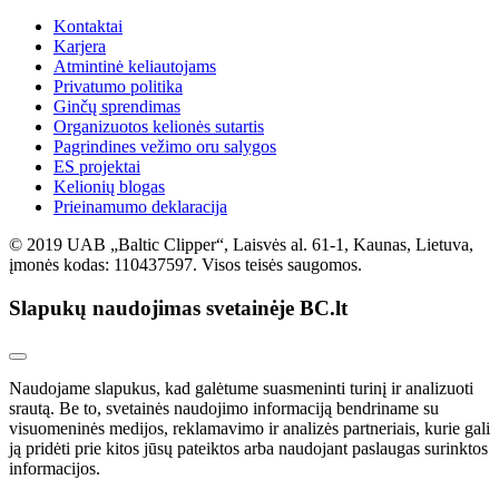
Kontaktai
Karjera
Atmintinė keliautojams
Privatumo politika
Ginčų sprendimas
Organizuotos kelionės sutartis
Pagrindines vežimo oru salygos
ES projektai
Kelionių blogas
Prieinamumo deklaracija
© 2019 UAB „Baltic Clipper“, Laisvės al. 61-1, Kaunas, Lietuva,
įmonės kodas: 110437597. Visos teisės saugomos.
Slapukų naudojimas svetainėje BC.lt
Naudojame slapukus, kad galėtume suasmeninti turinį ir analizuoti
srautą. Be to, svetainės naudojimo informaciją bendriname su
visuomeninės medijos, reklamavimo ir analizės partneriais, kurie gali
ją pridėti prie kitos jūsų pateiktos arba naudojant paslaugas surinktos
informacijos.