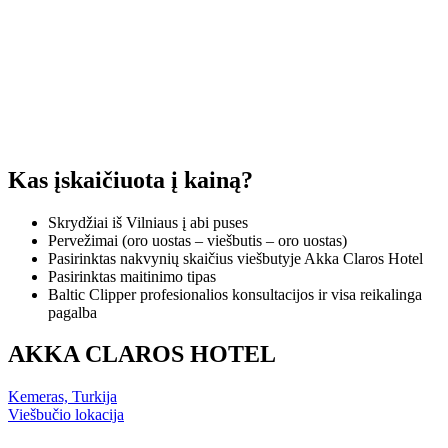
Kas įskaičiuota į kainą?
Skrydžiai iš Vilniaus į abi puses
Pervežimai (oro uostas – viešbutis – oro uostas)
Pasirinktas nakvynių skaičius viešbutyje Akka Claros Hotel
Pasirinktas maitinimo tipas
Baltic Clipper profesionalios konsultacijos ir visa reikalinga
pagalba
AKKA CLAROS HOTEL
Kemeras, Turkija
Viešbučio lokacija