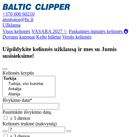
+370 600 60210
atostogos@bc.lt
Užklausa
Visos kelionės
VASARA 2027 ✨
Paskutinės minutės kelionės
Dovanų kuponai
Keltų bilietai
Verslo kelionės
Užpildykite kelionės užklausą ir mes su Jumis
susisieksime!
Kelionės kryptis
Išvykimo data
*
Pasirinkite išvykimo datą.
± 5 dienos
Kelionės trukmė (nakvynių)
± 3 dienos