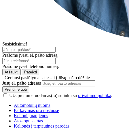
Susisieksime!
Prašome įvesti el. pašto adresą.
Prašome įvesti telefono numerį.
Atšaukti
Pateikti
Geriausi pasiūlymai - tiesiai į Jūsų pašto dėžutę
Jūsų el. pašto adresas
Prenumeruoti
Užsiprenumeruodamas(-a) sutinku su
privatumo politika
.
Automobilių nuoma
Parkavimas oro uostuose
Kelionių naujienos
Atostogų startas
Kelionės į tarptautines parodas