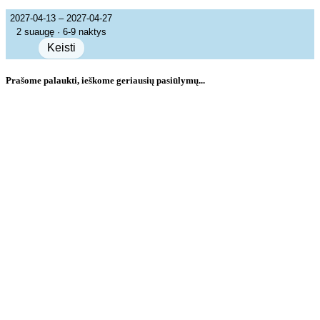
2027-04-13 – 2027-04-27
2 suaugę · 6-9 naktys
Keisti
Prašome palaukti, ieškome geriausių pasiūlymų...