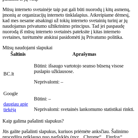
Mūsų interneto svetainėje taip pat gali būti nuorodų į kitų asmenų,
įmonių ar organizacijų interneto tinklalapius. Atkreipiame dėmesį,
kad mes nesame atsakingi už tokių interneto svetainių turinį ar jų
naudojamus privatumo užtikrinimo principus. Tad jei paspaudę
nuorodą iš mūsų interneto svetainės pateksite į kitas interneto
svetaines, turėtumėte atskirai pasidomėti jų Privatumo politika.
Mūsų naudojami slapukai
Šaltinis
Aprašymas
Būtini:
išsaugo vartotojo seanso būseną visose
puslapio užklausose.
BC.lt
Neprivalomi:
–
Google
Būtini:
–
daugiau apie
Neprivalomi:
svetainės lankomumo statistikai rinkti.
tiekėją
Kaip galima pašalinti slapukus?
Jūs galite pašalinti slapukus, kuriuos priėmėte anksčiau. Šalinimo
procedūra priklauso nuo naršyklės (pvz. „Chrome“, „Firefox“,