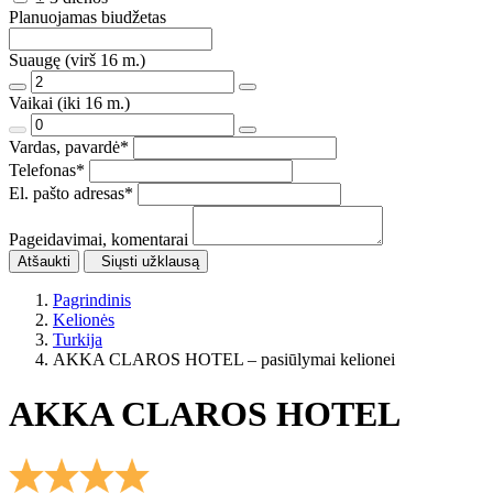
Planuojamas biudžetas
Suaugę (virš 16 m.)
Vaikai (iki 16 m.)
Vardas, pavardė
*
Telefonas
*
El. pašto adresas
*
Pageidavimai, komentarai
Atšaukti
Siųsti užklausą
Pagrindinis
Kelionės
Turkija
AKKA CLAROS HOTEL – pasiūlymai kelionei
AKKA CLAROS HOTEL