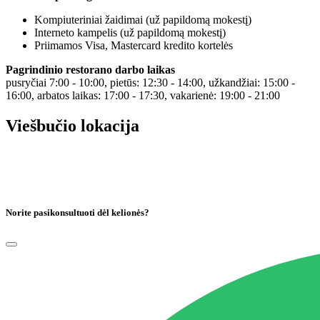
Kompiuteriniai žaidimai (už papildomą mokestį)
Interneto kampelis (už papildomą mokestį)
Priimamos Visa, Mastercard kredito kortelės
Pagrindinio restorano darbo laikas
pusryčiai 7:00 - 10:00, pietūs: 12:30 - 14:00, užkandžiai: 15:00 -
16:00, arbatos laikas: 17:00 - 17:30, vakarienė: 19:00 - 21:00
Viešbučio lokacija
Norite pasikonsultuoti dėl kelionės?