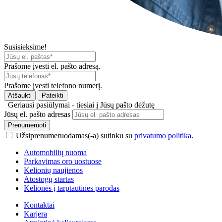
Susisieksime!
Prašome įvesti el. pašto adresą.
Prašome įvesti telefono numerį.
Atšaukti
Pateikti
Geriausi pasiūlymai - tiesiai į Jūsų pašto dėžutę
Jūsų el. pašto adresas
Prenumeruoti
Užsiprenumeruodamas(-a) sutinku su
privatumo politika
.
Automobilių nuoma
Parkavimas oro uostuose
Kelionių naujienos
Atostogų startas
Kelionės į tarptautines parodas
Kontaktai
Karjera