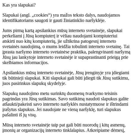
Kas yra slapukai?
Slapukai (angl. „cookies“) yra mažos teksto dalys, naudojamos
identifikatoriams saugoti ir gauti žiniatinklio naršyklėje.
Jums pirmą kartą apsilankius mūsų interneto svetainėje, slapukai
perkeliami į Jūsų kompiuterį ir vėliau naudojami kompiuteriui
atskirti nuo kitų kompiuterių, jie užtikrina patogesnį interneto
svetainės naudojimą, o mums leidžia tobulinti interneto svetainę. Tai
įprasta naršymo interneto svetainėse praktika, palengvinanti naršymą
Jūsų jau lankytoje interneto svetainėje ir supaprastinanti prieigą prie
skelbiamos informacijos.
Apsilankius mūsų interneto svetainėje, Jūsų įrenginyje yra įdiegiami
tik būtinieji slapukai. Kiti slapukai gali būti įdiegti tik Jūsų sutikimu,
juos pasirinkus slapukų skydelyje.
Slapukų naudojimo metu surinktų duomenų tvarkymo teisinis
pagrindas yra Jūsų sutikimas. Savo sutikimą naudoti slapukus galite
atšaukti/pakeisti savo interneto naršyklės nustatymuose ir ištrindami
įrašytus slapukus. Jei naudojate ne vieną naršyklę, turi slapukus
pašalinti iš jų visų.
Mūsų interneto svetainėje taip pat gali būti nuorodų į kitų asmenų,
įmonių ar organizacijų interneto tinklalapius. Atkreipiame dėmesį,