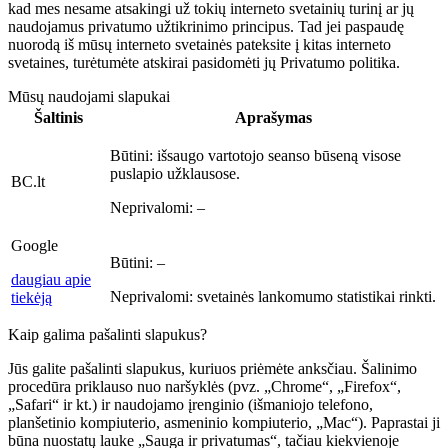
kad mes nesame atsakingi už tokių interneto svetainių turinį ar jų
naudojamus privatumo užtikrinimo principus. Tad jei paspaudę
nuorodą iš mūsų interneto svetainės pateksite į kitas interneto
svetaines, turėtumėte atskirai pasidomėti jų Privatumo politika.
Mūsų naudojami slapukai
Šaltinis
Aprašymas
Būtini:
išsaugo vartotojo seanso būseną visose
puslapio užklausose.
BC.lt
Neprivalomi:
–
Google
Būtini:
–
daugiau apie
Neprivalomi:
svetainės lankomumo statistikai rinkti.
tiekėją
Kaip galima pašalinti slapukus?
Jūs galite pašalinti slapukus, kuriuos priėmėte anksčiau. Šalinimo
procedūra priklauso nuo naršyklės (pvz. „Chrome“, „Firefox“,
„Safari“ ir kt.) ir naudojamo įrenginio (išmaniojo telefono,
planšetinio kompiuterio, asmeninio kompiuterio, „Mac“). Paprastai ji
būna nuostatų lauke „Sauga ir privatumas“, tačiau kiekvienoje