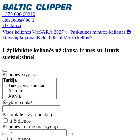
+370 600 60210
atostogos@bc.lt
Užklausa
Visos kelionės
VASARA 2027 ✨
Paskutinės minutės kelionės
Dovanų kuponai
Keltų bilietai
Verslo kelionės
Užpildykite kelionės užklausą ir mes su Jumis
susisieksime!
Kelionės kryptis
Išvykimo data
*
Pasirinkite išvykimo datą.
± 5 dienos
Kelionės trukmė (nakvynių)
± 3 dienos