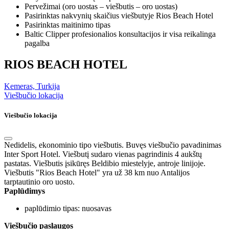
Pervežimai (oro uostas – viešbutis – oro uostas)
Pasirinktas nakvynių skaičius viešbutyje Rios Beach Hotel
Pasirinktas maitinimo tipas
Baltic Clipper profesionalios konsultacijos ir visa reikalinga
pagalba
RIOS BEACH HOTEL
Kemeras, Turkija
Viešbučio lokacija
Viešbučio lokacija
Nedidelis, ekonominio tipo viešbutis. Buvęs viešbučio pavadinimas
Inter Sport Hotel. Viešbutį sudaro vienas pagrindinis 4 aukštų
pastatas. Viešbutis įsikūręs Beldibio miestelyje, antroje linijoje.
Viešbutis "Rios Beach Hotel" yra už 38 km nuo Antalijos
tarptautinio oro uosto.
Paplūdimys
paplūdimio tipas: nuosavas
Viešbučio paslaugos