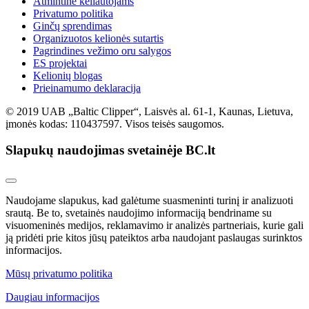
Atmintinė keliautojams
Privatumo politika
Ginčų sprendimas
Organizuotos kelionės sutartis
Pagrindines vežimo oru salygos
ES projektai
Kelionių blogas
Prieinamumo deklaracija
© 2019 UAB „Baltic Clipper“, Laisvės al. 61-1, Kaunas, Lietuva,
įmonės kodas: 110437597. Visos teisės saugomos.
Slapukų naudojimas svetainėje BC.lt
Naudojame slapukus, kad galėtume suasmeninti turinį ir analizuoti
srautą. Be to, svetainės naudojimo informaciją bendriname su
visuomeninės medijos, reklamavimo ir analizės partneriais, kurie gali
ją pridėti prie kitos jūsų pateiktos arba naudojant paslaugas surinktos
informacijos.
Mūsų privatumo politika
Daugiau informacijos